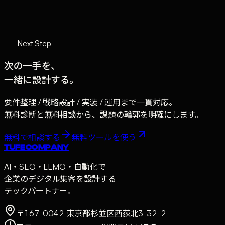
CRM導入で常連客を増やす仕組み
№
03
12
min
→
地域集客
·
2026年3月6日
—
Next Step
次の一手を、
一緒に設計する。
要件整理 / 戦略設計 / 実装 / 運用まで一貫対応。
無料診断と無料相談から、課題の輪郭を明確にします。
無料で相談する
無料ツールを使う
TUFE COMPANY
AI・SEO・LLMO・自動化で
企業のデジタル集客を設計する
テックパートナー。
〒167-0042 東京都杉並区西荻北3-32-2