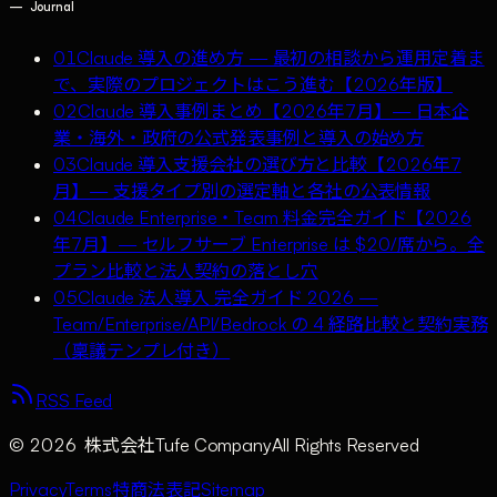
—
Journal
01
Claude 導入の進め方 — 最初の相談から運用定着ま
で、実際のプロジェクトはこう進む【2026年版】
02
Claude 導入事例まとめ【2026年7月】— 日本企
業・海外・政府の公式発表事例と導入の始め方
03
Claude 導入支援会社の選び方と比較【2026年7
月】— 支援タイプ別の選定軸と各社の公表情報
04
Claude Enterprise・Team 料金完全ガイド【2026
年7月】— セルフサーブ Enterprise は $20/席から。全
プラン比較と法人契約の落とし穴
05
Claude 法人導入 完全ガイド 2026 —
Team/Enterprise/API/Bedrock の 4 経路比較と契約実務
（稟議テンプレ付き）
RSS Feed
©
2026
株式会社Tufe Company
All Rights Reserved
Privacy
Terms
特商法表記
Sitemap