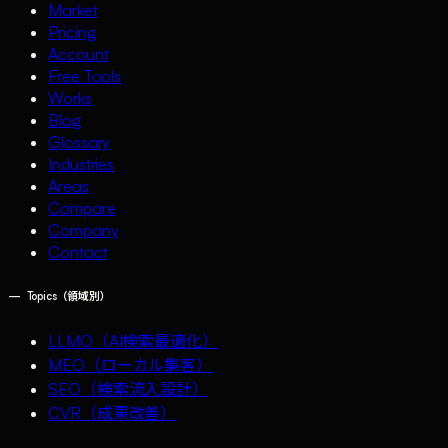
Market
Pricing
Account
Free Tools
Works
Blog
Glossary
Industries
Areas
Compare
Company
Contact
—
Topics（領域別）
LLMO（AI検索最適化）
MEO（ローカル集客）
SEO（検索流入設計）
CVR（成果改善）