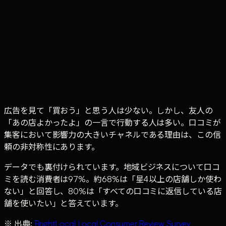
高評価（星4〜5）への返信
低評価（星1〜2）への返信
返信のNG例
今日から始める口コミマーケティング
口コミデータを経営に活かす方法
まとめ — 口コミは「仕組み」で増やす時代
広告を見て「買おう」と思う人は少ない。しかし、友人の
「あの店よかったよ」の一言で行動する人は多い。口コミが
集客において影響力の大きいチャネルである理由は、この信
頼の非対称性にあります。
データでも裏付けられています。地域ビジネスについて口コ
ミを読む消費者は97%。約68%は「星4以上の店舗しか使わ
ない」と回答し、80%は「すべての口コミに返信している店
舗を使いたい」と答えています。
※ 出典:
BrightLocal Local Consumer Review Survey