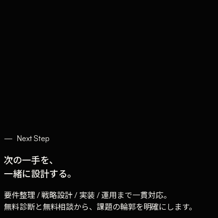
Claude
Services
Market
Tools
Works
Journal
Company
Contact
AI Sales
—
Next Step
次の一手を、
一緒に設計する。
要件整理 / 戦略設計 / 実装 / 運用まで一貫対応。
無料診断と無料相談から、課題の輪郭を明確にします。