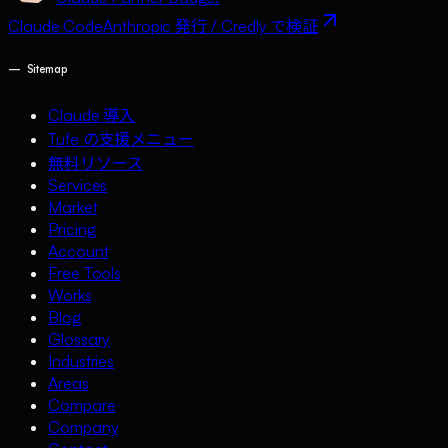
Claude Code
Anthropic 発行 / Credly で検証
—
Sitemap
Claude 導入
Tufe の支援メニュー
無料リソース
Services
Market
Pricing
Account
Free Tools
Works
Blog
Glossary
Industries
Areas
Compare
Company