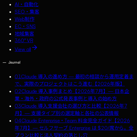
AI・自動化
SEO・集客
Web制作
EC・SNS
地域集客
360° VR
View all
—
Journal
01
Claude 導入の進め方 — 最初の相談から運用定着ま
で、実際のプロジェクトはこう進む【2026年版】
02
Claude 導入事例まとめ【2026年7月】— 日本企
業・海外・政府の公式発表事例と導入の始め方
03
Claude 導入支援会社の選び方と比較【2026年7
月】— 支援タイプ別の選定軸と各社の公表情報
04
Claude Enterprise・Team 料金完全ガイド【2026
年7月】— セルフサーブ Enterprise は $20/席から。全
プラン比較と法人契約の落とし穴