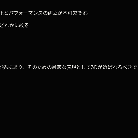
化とパフォーマンスの両立が不可欠です。
のどれかに絞る
が先にあり、そのための最適な表現として3Dが選ばれるべきで
パフォーマンス最適化まで一貫して対応しています。没入型のWeb
ブ
·
没入体験