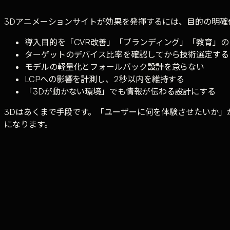
3Dアニメーションサイトが効果を発揮するには、目的の明確
導入目的を「CVR改善」「ブランディング」「教育」
ターゲットのデバイス比率を確認してから技術選定する
モデルの軽量化とフォールバック設計を怠らない
LCPへの影響を計測し、2秒以内を維持する
「3Dが動かない環境」でも情報が伝わる設計にする
3Dはあくまで手段です。「ユーザーに何を体験させたいか」
になります。
Tufe Companyでは3Dアニメーション制作から
3Dアニメーション
·
Three.js
·
WebGL
·
インタラクティ