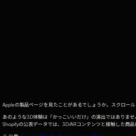
TE
Tufe Company
Web Production Division
·
v.1
Share
Contents
·
6
entries
平面のWebサイトでは伝えきれないものがある
3Dアニメーションが効果を発揮する4つの領域
技術選定 — Three.js、React Three Fiber、Spline
パフォーマンス最適化 — 3Dサイトを遅くしないために
3D導入前チェックリスト
まとめ — 3Dは手段であり目的ではない
Appleの製品ページを見たことがあるでしょうか。スクロ
あのような3D体験は「かっこいいだけ」の演出ではありま
Shopifyの公表データでは、3D/ARコンテンツと接触し