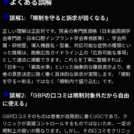
よくある誤解
誤解1: 「規制を守ると訴求が弱くなる」
正しい理解は正反対です。院長の専門医資格（日本歯周病学
会専門医・日本口腔インプラント学会専修医等）、学会所
属・研修歴、導入機器名・型番、対応可能な症例の種類とい
った情報は、医療広告ガイドライン上の「広告可能な事項」
として適法に掲載できます。これらを丁寧に整備すれば、
「日本一」「最高水準」といった抽象的な優良表示より、患
者の意思決定に強く働く具体的な訴求が実現します。「規制
を守る＝削る」ではなく「規制内で盛り込む」です。
誤解2: 「GBPの口コミは規制対象外だから自由
に使える」
GBP口コミそのものは患者が自発的に書くUGCであり、ク
リニックが直接コントロールするものではないため、一定の
規制上の扱いが異なります。しかし、その口コミをクリニッ