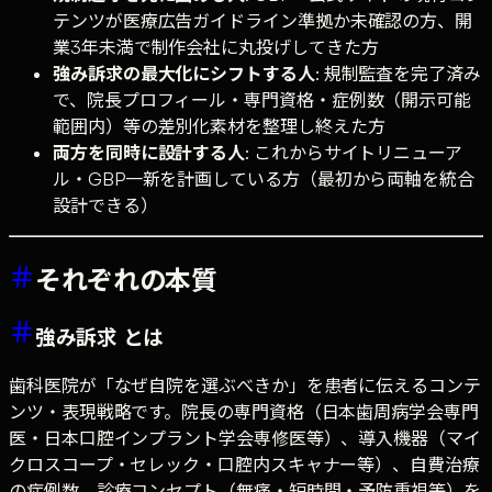
テンツが医療広告ガイドライン準拠か未確認の方、開
業3年未満で制作会社に丸投げしてきた方
強み訴求の最大化にシフトする人
: 規制監査を完了済み
で、院長プロフィール・専門資格・症例数（開示可能
範囲内）等の差別化素材を整理し終えた方
両方を同時に設計する人
: これからサイトリニューア
ル・GBP一新を計画している方（最初から両軸を統合
設計できる）
それぞれの本質
強み訴求 とは
歯科医院が「なぜ自院を選ぶべきか」を患者に伝えるコンテ
ンツ・表現戦略です。院長の専門資格（日本歯周病学会専門
医・日本口腔インプラント学会専修医等）、導入機器（マイ
クロスコープ・セレック・口腔内スキャナー等）、自費治療
の症例数、診療コンセプト（無痛・短時間・予防重視等）を