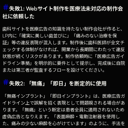
失敗1: Webサイト制作を医療法未対応の制作会
社に依頼した
歯科サイトを医療広告の知識を持たない制作会社が作ると、
LP内に「確実に美しい歯並びに」「痛みのない治療を保
証」等の違反表現が混入します。制作後に歯科医師が全文チ
ェックする体制がなければ、開業から長期間にわたって違反
状態が続くリスクがあります。制作依頼時に「医療広告ガイ
ドライン準拠」を明示的に要件として提示し、完成後に自院
または第三者が監査するフローを設けてください。
失敗2: 「無痛」「即日」を断定的に使用
「無痛インプラント」「即日インプラント」は、医療広告ガ
イドライン上で誤解を招く表現として問題視される場合があ
ります。「無痛」という断定は患者全員に適用されないため
虚偽広告となりえます。「表面麻酔・電動注射器を使用し
た、痛みの少ない麻酔を心がけています」のように、手法を