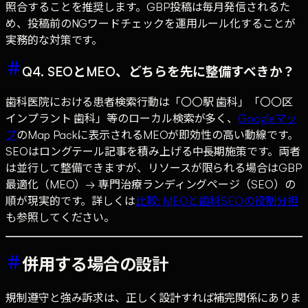
照合することを推奨します。GBP投稿は毎月発信されるた
め、投稿前のNGワードチェックを運用ルール化することが
実務的な対策です。
Q4. SEOとMEO、どちらを先に整備すべきか？
歯科医院における患者検索行動は「〇〇駅 歯科」「〇〇区
インプラント 歯科」等のローカル検索が多く、
Googleマッ
プ
のMap Packに表示されるMEOが即効性の高い動線です。
SEOはロングテール記事を積み上げる中長期施策です。両者
は並行して整備できますが、リソースが限られる場合はGBP
最適化（MEO）→ 専門治療ランディングページ（SEO）の
順が現実的です。詳しくは
比較: MEOと歯科SEOの役割分担
も参照してください。
併用する場合の設計
規制遵守と強み訴求は、正しく設計すれば補完関係にありま