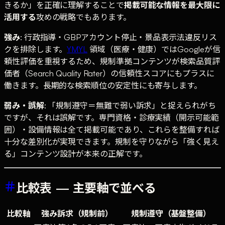
きるか」を正確に理解することで
掲載可能な情報を最大限に
活用する
攻めの戦略でもあります。
強み
: 行政指導・GBPアカウント停止・景品表示法違反リス
クを排除します。
YMYL
領域（医療・健康）ではGoogleが信
頼性評価を重視するため、規制準拠コンテンツが検索品質評
価者（Search Quality Rater）の信頼性スコアにもプラスに
働きます。長期的な検索順位の安定性にも寄与します。
弱み・誤解
: 「規制遵守＝無難で弱い訴求」と捉えられがち
ですが、それは誤解です。専門資格・診療実績（開示可能範
囲）・設備情報は全て掲載可能であり、これらを整備すれば
十分な差別化が実現できます。規制を守りながら「強く見え
る」コンテンツ設計が本来の正解です。
比較表 — 主要軸で並べる
比較軸
強み訴求（規制前）
規制遵守（基盤整備）