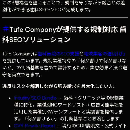
この3層構造を整えることで、規制を守りながら競合との差
別化ができる歯科SEO/MEOが完成します。
Tufe Companyが提供する規制対応 歯
科SEOソリューション
Tufe Companyは
歯科医院のSEO支援
と
地域集客の運用代行
を提供しています。規制業種特有の「何が書けて何が書けな
いか」の判断基準を含めて設計するため、集患効果と法令遵
守を両立できます。
違反リスクを解消しながら強み訴求を最大化したい方:
Industry SEO Bundle
— 歯科・クリニック等の規制業
種に特化。業種別NGワードリスト + 広告可能事項を
活用した業種別KWテンプレートと実装書を提供しま
す。「何が書けるか」の判断基準ごとお渡しします
CVR Rewrite Report
— 現行のGBP説明文・公式サイト