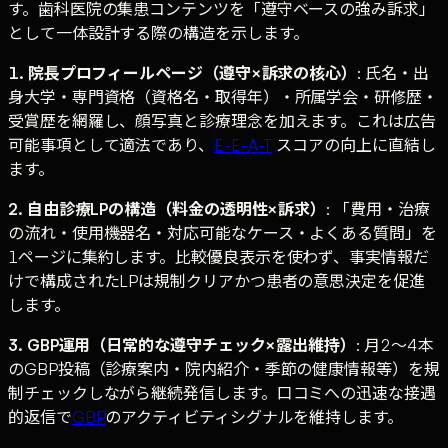
す。歯科医院の集患コンテンツを「遵守ベースの強み訴求」
として一体設計する際の構造を示します。
1. 院長プロフィールページ（遵守×訴求の核心）
: 氏名・出
身大学・専門資格（資格名・取得年）・所属学会・研修歴・
受賞歴を網羅し、顔写真と診療理念を加えます。これは広告
可能事項として適法であり、
E-E-A-T
スコアの向上に直結し
ます。
2. 自由診療LPの構造（料金の透明性×訴求）
: 「費用・治療
の流れ・使用機器名・対応可能なケース・よくある質問」を
1ページに集約します。比較優良表示を使わず、事実情報だ
けで構成されたLPは規制クリアかつ患者の意思決定を促進
します。
3. GBP運用（日常的な遵守チェック×露出維持）
: 月2〜4本
のGBP投稿（診療案内・院内紹介・季節の健康情報等）を規
制チェックしながら継続発信します。口コミへの迅速な接遇
的返信で
GBP
のアクティビティシグナルを維持します。