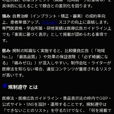
具体的に伝えることで競合との差別化を図ります。
強み
: 自費治療（インプラント・矯正・審美）の成約率向
上、患者単価アップ、
E-E-A-T
スコアの向上に直結します。
専門医資格・学会所属・研修実績は医療広告ガイドライン上
でも「事実に基づく表示」として掲載が認められる事項で
す。
弱み
: 規制の知識なく実施すると、比較優良広告（「地域
No.1」「最高品質」）や効果の保証表現（「必ず綺麗にな
る」「痛みゼロ」）が混入しやすい。制作会社・ライターが
医療法を知らない場合、違反コンテンツが量産されるリスク
が高いです。
規制遵守 とは
医療法・医療広告ガイドライン・景品表示法の枠内でGBP・
公式サイト・SNSを設計・運用することです。規制遵守は
「できないことのリスト」を守るだけでなく、「何を掲載で