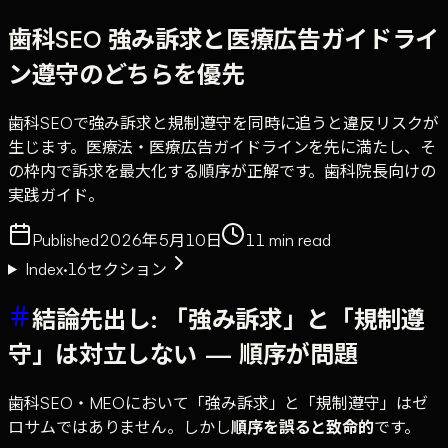
歯科SEO 強み訴求と医療広告ガイドライ
ン遵守のどちらを優先
歯科SEOで強み訴求と規制遵守を同時に追うと違反リスクが
生じます。医療法・医療広告ガイドラインを先に満たし、そ
の枠内で訴求を最大化する順序が正解です。歯科院長向けの
実践ガイド。
Published
2026年5月10日
11
min read
Index
·
16
セクション
結論先出し: 「強み訴求」と「規制遵
守」は対立しない — 順序が問題
歯科SEO・MEOにおいて「強み訴求」と「規制遵守」はゼ
ロサムではありません。しかし
順序を誤ると致命的
です。