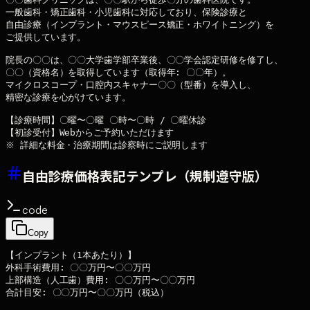
一般歯科・矯正歯科・小児歯科に対応しており、保険診療と

自由診療（インプラント・マウスピース矯正・ホワイトニング）を

ご提供しています。

院長の〇〇は、〇〇大学歯学部卒業後、〇〇学会認定研修を修了し、

〇〇（資格名）を取得しています（取得年: 〇〇年）。

マイクロスコープ・口腔内スキャナー〇〇（型番）を導入し、

精密な診療を心がけています。

【診療時間】〇曜〜〇曜 〇時〜〇時 / 〇曜休診

【初診受付】Webからご予約いただけます

自由診療価格表記テンプレ（規制遵守版）
code
Copy
【インプラント（1本あたり）】

外科手術費用: 〇〇万円〜〇〇万円

上部構造（人工歯）費用: 〇〇万円〜〇〇万円

合計目安: 〇〇万円〜〇〇万円（税込）
