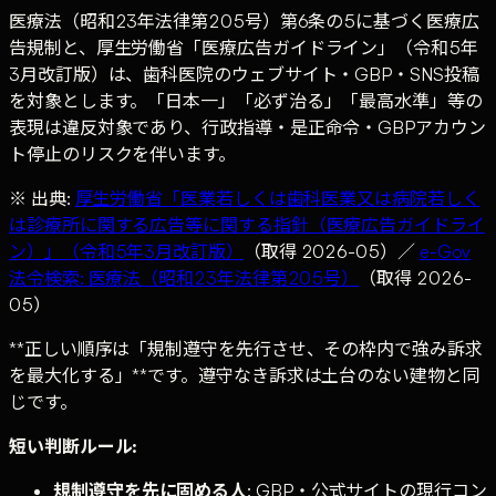
医療法（昭和23年法律第205号）第6条の5に基づく医療広
告規制と、厚生労働省「医療広告ガイドライン」（令和5年
3月改訂版）は、歯科医院のウェブサイト・GBP・SNS投稿
を対象とします。「日本一」「必ず治る」「最高水準」等の
表現は違反対象であり、行政指導・是正命令・GBPアカウン
ト停止のリスクを伴います。
※ 出典:
厚生労働省「医業若しくは歯科医業又は病院若しく
は診療所に関する広告等に関する指針（医療広告ガイドライ
ン）」（令和5年3月改訂版）
（取得 2026-05）／
e-Gov
法令検索: 医療法（昭和23年法律第205号）
（取得 2026-
05）
**正しい順序は「規制遵守を先行させ、その枠内で強み訴求
を最大化する」**です。遵守なき訴求は土台のない建物と同
じです。
短い判断ルール:
規制遵守を先に固める人
: GBP・公式サイトの現行コン