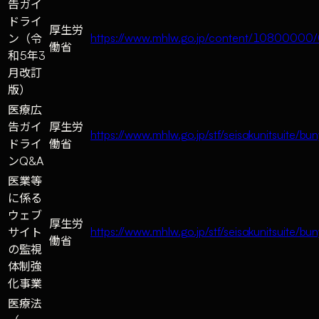
告ガイ
ドライ
厚生労
https://www.mhlw.go.jp/content/1080000
ン（令
働省
和5年3
月改訂
版）
医療広
告ガイ
厚生労
https://www.mhlw.go.jp/stf/seisakunitsuite
ドライ
働省
ンQ&A
医業等
に係る
ウェブ
厚生労
https://www.mhlw.go.jp/stf/seisakunitsuit
サイト
働省
の監視
体制強
化事業
医療法