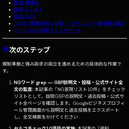
用語: 薬機法
用語: E-E-A-T
用語: YMYL
ブログ: 業種別MEO対策 — クリニック・整骨院の違い
ツール: MEO簡易チェックツール
次のステップ
規制準拠と強み訴求の両立を進めるための具体的な作業で
す。
NGワード grep — GBP説明文・投稿・公式サイト全
文の監査
: 本記事の「NG表現リスト10件」をチェック
リストとして、自院GBPの説明文・過去投稿・公式サ
イト全ページを確認します。Googleビジネスプロフィ
ール管理画面から説明文と過去投稿をエクスポート
し、全文検索をかけてください
セルフチェック10項目の実施
: 本記事の「歯科