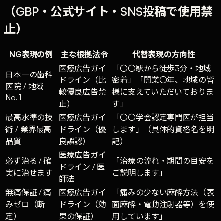
（GBP・公式サイト・SNS投稿で使用禁
止）
NG表現の例
主な根拠法令
代替表現の方向性
医療広告ガイ
「〇〇駅から徒歩3分・地域
日本一の歯科
ドライン（比
密着」「開業〇年、地域の皆
医院 / 地域
較優良広告禁
様に支えていただいておりま
No.1
止）
す」
最高水準の技
医療広告ガイ
「〇〇学会認定専門医が担当
術 / 業界最高
ドライン（優
します」（具体的資格名を明
品質
良誤認）
記）
医療広告ガイ
必ず治る / 確
「治療の流れ・期間の目安を
ドライン / 医
実に治せます
ご説明します」
師法
無痛保証 / 痛
医療広告ガイ
「痛みの少ない麻酔方法（表
みゼロ（断
ドライン（効
面麻酔・電動注射器等）を使
定）
果の保証）
用しています」