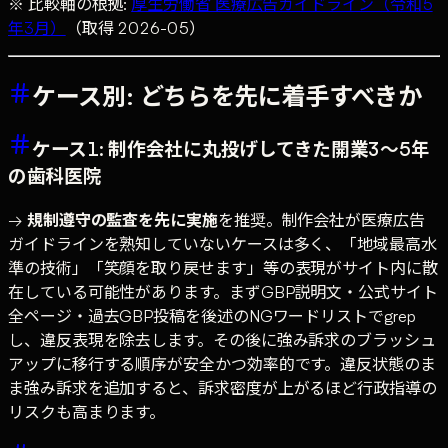
※ 比較軸の根拠:
厚生労働省 医療広告ガイドライン（令和5
年3月）
（取得 2026-05）
ケース別: どちらを先に着手すべきか
ケース1: 制作会社に丸投げしてきた開業3〜5年
の歯科医院
→
規制遵守の監査を先に実施
を推奨。制作会社が医療広告
ガイドラインを熟知していないケースは多く、「地域最高水
準の技術」「笑顔を取り戻せます」等の表現がサイト内に散
在している可能性があります。まずGBP説明文・公式サイト
全ページ・過去GBP投稿を後述のNGワードリストでgrep
し、違反表現を除去します。その後に強み訴求のブラッシュ
アップに移行する順序が安全かつ効率的です。違反状態のま
ま強み訴求を追加すると、訴求密度が上がるほど行政指導の
リスクも高まります。