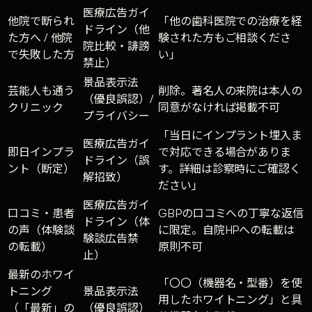
医療広告ガイ
他院で断られ
「他の歯科医院での治療を経
ドライン（他
た方へ / 他院
験された方もご相談くださ
院比較・誹謗
で失敗した方
い」
禁止）
景品表示法
芸能人も通う
削除。著名人の来院は本人の
（優良誤認）/
クリニック
同意がなければ掲載不可
プライバシー
「当日にインプラント埋入ま
医療広告ガイ
即日インプラ
で対応できる場合がありま
ドライン（誤
ント（断定）
す。詳細は診察時にご確認く
解招致）
ださい」
医療広告ガイ
口コミ・患者
GBPの口コミへの丁寧な返信
ドライン（体
の声（体験談
に限定。自院HPへの転載は
験談広告禁
の転載）
原則不可
止）
最新のホワイ
「〇〇（機器名・型番）を使
トニング
景品表示法
用したホワイトニング」と具
（「最新」の
（優良誤認）