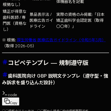
体機器名を記載
根拠なし）
矯正が得意な
景品表示法 /
実際の資格のみ掲載:「日本
歯科医師 / 専
医療広告ガイ
矯正歯科学会認定医（取得
門医（資格な
ドライン
〇〇年）」
し）
※ 根拠:
厚生労働省 医療広告ガイドライン（令和5年3月）
（取得 2026-05）
コピペテンプレ — 規制遵守版
歯科医院向け GBP 説明文テンプレ（遵守型・強
み訴求を盛り込んだ設計）
code
Copy
〇〇歯科クリニックは、〇〇駅から徒歩〇分の歯科医院です。
