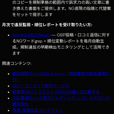
のコピーを規制準拠の範囲内で訴求力の高い文章に書
き換えた書面をご提供します。NG表現の指摘と代替案
をセットで提示します
月次で違反監視・順位レポートを受け取りたい方:
Monthly MEO Report
— GBP投稿・口コミ返信に対す
るNGワードgrep + 順位変動レポートを毎月自動生
成。規制違反の早期検出モニタリングとして活用でき
ます
関連コンテンツ:
歯科医院のLocal Biz Support（地域集客の統合運用代
行）
SEO・コンテンツ制作サービス
整骨院MEOとクリニックMEOの違いを比較する
GBP最適化 vs 引用元ビルディング — ローカルSEOの
優先順位
用語: 医療広告ガイドライン