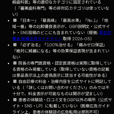
般歯科医」等の適切なカテゴリに設定されている
（「審美歯科専門」等の非対応カテゴリは使っていな
い）
「日本一」「最高峰」「最高水準」「No.1」「地
域一番」等の比較優良表示が、GBP説明文・公式サイ
ト・SNS投稿のどこにも含まれていない（根拠:
厚生労
働省 医療広告ガイドライン
取得 2026-05）
「必ず治る」「100%治せる」「痛みゼロ保証」
「絶対に綺麗になる」等の効果保証表現が含まれてい
ない
院長の専門医資格・認定医資格は実際に取得してい
る資格のみ掲載している（取得していない資格の記載
は景品表示法上の虚偽表示に該当する可能性がある）
自由診療の料金・治療内容を公式サイトに明記して
いる（「詳しくはお問い合わせください」のみでは不
十分で、料金表示が可能なものは開示が望ましい）
患者の体験談・口コミ文をGBP以外の場所（公式サ
イト・SNS・LP）に転載していない（医療広告ガイド
ライン上、患者の体験談の広告転用は原則不可）