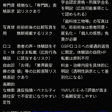
学会認定資格・所属学会名
専門資
根拠なし「専門医」表
を明記（広告可能事項とし
格訴求
記リスクあり
て認められる）
「歯科技工物等」の写真は
写真使
術前術後の比較写真を
可。術前術後は患者同意・
用
無断掲載するリスク
匿名化・「個人の感想」免
責が必要
口コ
患者の声・体験談をそ
GBP口コミへの接遇的返信
ミ・体
のまま転載（広告行為
に限定。体験談の自院HP
験談
に該当するリスク）
転載は原則不可
自由診
「お得」「業界最安
料金・治療内容を具体的に
療の価
値」等の比較表現リス
明記（透明性訴求として差
格表記
クあり
別化になる）
長期的
な検索
違反指摘・ペナルティ
YMYL/E-E-A-T評価が高ま
順位安
で不安定になりやすい
り長期安定しやすい
定性