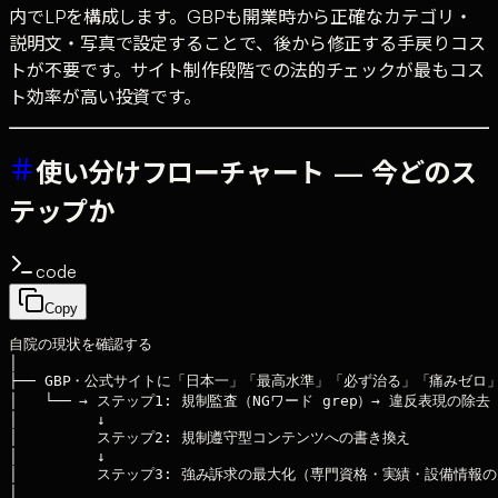
内でLPを構成します。GBPも開業時から正確なカテゴリ・
説明文・写真で設定することで、後から修正する手戻りコス
トが不要です。サイト制作段階での法的チェックが最もコス
ト効率が高い投資です。
使い分けフローチャート — 今どのス
テップか
code
Copy
自院の現状を確認する

│

├── GBP・公式サイトに「日本一」「最高水準」「必ず治る」「痛みゼロ」
│   └── → ステップ1: 規制監査（NGワード grep）→ 違反表現の除去

│         ↓

│         ステップ2: 規制遵守型コンテンツへの書き換え

│         ↓

│         ステップ3: 強み訴求の最大化（専門資格・実績・設備情報の
│
