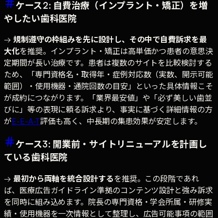
ケース2: 自費治療（インプラント・矯正）を増
やしたい歯科医院
→
規制遵守の枠組みを先に設計し、その中で自費訴求を最
大化
を推奨。インプラント・矯正は高単価かつ患者の意思決
定期間が長い治療です。患者は複数のサイトを比較検討する
ため、「専門資格名・取得年・症例対応数（実数、開示可能
範囲）・使用機器・通院回数の目安」といった具体情報こそ
が成約につながります。「業界最安値」や「必ず美しい歯並
びに」等の表現に頼る訴求より、事実に基づく詳細情報の方
が
E-E-A-T
評価も高く、中長期の集患効果が安定します。
ケース3: 開業前・サイトリニューアルを計画し
ている歯科医院
→
最初から両軸を統合設計する
を推奨。この段階であれ
ば、医療広告ガイドライン準拠のコンテンツ設計と強み訴求
を同時に組み込めます。院長の専門資格・学会所属・研修実
績・使用機器を一次情報として整理し、広告可能事項の範囲