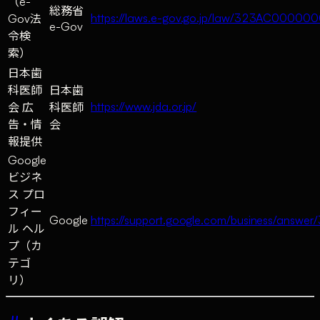
（e-
総務省
https://laws.e-gov.go.jp/law/323AC0000
Gov法
e-Gov
令検
索）
日本歯
科医師
日本歯
https://www.jda.or.jp/
会 広
科医師
告・情
会
報提供
Google
ビジネ
ス プロ
フィー
Google
https://support.google.com/business/answe
ル ヘル
プ（カ
テゴ
リ）