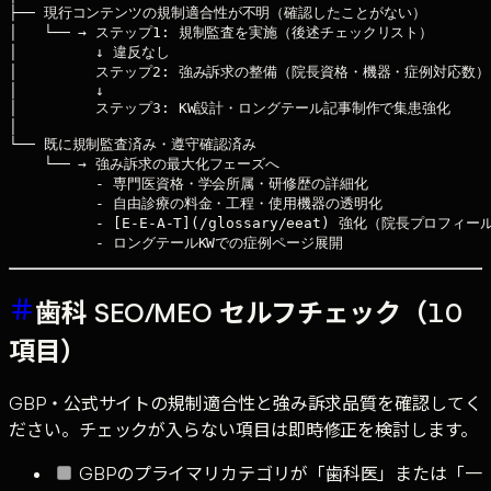
├── 現行コンテンツの規制適合性が不明（確認したことがない）

│   └── → ステップ1: 規制監査を実施（後述チェックリスト）

│         ↓ 違反なし

│         ステップ2: 強み訴求の整備（院長資格・機器・症例対応数）

│         ↓

│         ステップ3: KW設計・ロングテール記事制作で集患強化

│

└── 既に規制監査済み・遵守確認済み

    └── → 強み訴求の最大化フェーズへ

          - 専門医資格・学会所属・研修歴の詳細化

          - 自由診療の料金・工程・使用機器の透明化

          - [E-E-A-T](/glossary/eeat) 強化（院長プロフィ
歯科 SEO/MEO セルフチェック（10
項目）
GBP・公式サイトの規制適合性と強み訴求品質を確認してく
ださい。チェックが入らない項目は即時修正を検討します。
GBPのプライマリカテゴリが「歯科医」または「一