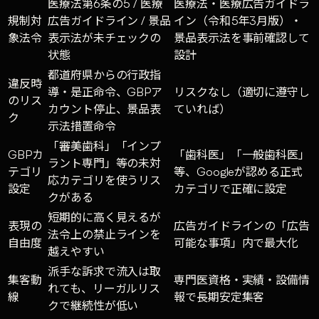
医療法第6条の5 / 医療
医療法・医療広告ガイドラ
規制対
広告ガイドライン / 景品
イン（令和5年3月版）・
象法令
表示法が未チェックの
景品表示法を事前確認して
状態
設計
都道府県からの行政指
違反時
導・是正命令、GBPア
リスクなし（適切に遵守し
のリス
カウント停止、景品表
ていれば）
ク
示法措置命令
「審美歯科」「インプ
GBPカ
「歯科医」「一般歯科医」
ラント専門」等の未対
テゴリ
等、Googleが認める正式
応カテゴリを使うリス
設定
カテゴリで正確に設定
クがある
短期的に高く見えるが
表現の
広告ガイドラインの「広告
法令上の禁止ラインを
自由度
可能な事項」内で最大化
越えやすい
派手な訴求で流入は取
集客動
専門医資格・実績・設備情
れても、リーガルリス
線
報で長期安定集客
クで継続性が低い