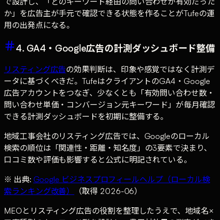
で設計し、「どのキーワード経由の問い合わせが有効だった
か」を広告主が手元で確認できる状態を作ることがTufeの運
用の出発点になる。
4. GA4・Google広告の計測ダッシュボード整備
リスティング広告
の効果判断は、印象や感覚ではなく計測デ
ータに基づくべきだ。TufeはクライアントのGA4・Google
広告アカウントをつなぎ、少なくとも「有効問い合わせ数・
問い合わせ単価・コンバージョン元キーワード」が毎月確認
できる計測ダッシュボードを初期に整備する。
地域工事会社のリスティング広告では、Googleのローカル
検索の順位は「関連性・距離・知名度」の3要素で決まり、
口コミ数や評価も影響すると公式に明記されている。
※ 出典:
Google ビジネスプロフィールヘルプ（ローカル検
索ランキング改善）
（取得 2026-06）
MEOとリスティング広告の役割を整理したうえで、地域名×