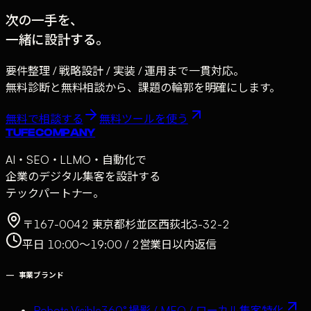
次の一手を、
一緒に設計する。
要件整理 / 戦略設計 / 実装 / 運用まで一貫対応。
無料診断と無料相談から、課題の輪郭を明確にします。
無料で相談する
無料ツールを使う
TUFE COMPANY
AI・SEO・LLMO・自動化で
企業のデジタル集客を設計する
テックパートナー。
〒167-0042 東京都杉並区西荻北3-32-2
平日 10:00〜19:00 / 2営業日以内返信
—
事業ブランド
Robots Visible
360° 撮影 / MEO / ローカル集客特化