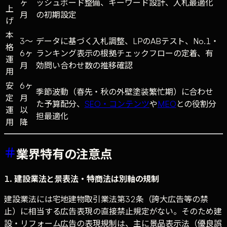
ヶ
ッシュボード整備、キーワード設計、入札最適化
上
月
の初期設定
げ
本
3〜
データに基づく入札調整、LPのABテスト、No.1・
格
6ヶ
ランキング表示の根拠チェックフローの定着、有
運
月
効問い合わせ数の推移確認
用
安
6ヶ
季節波動（春先・秋の外壁塗装繁忙期）に合わせ
定
月
た予算配分、
SEO・コンテンツ
や
MEO
との役割分
運
以
担最適化
用
降
業界特有の注意点
1. 建設業法と景表法・特商法は別軸の規制
建設業法には宅地建物取引業法第32条（誇大広告等の禁
止）に相当する広告表現の直接禁止規定がない。そのため建
設・リフォーム広告の表現規制は、主に景品表示法（優良誤