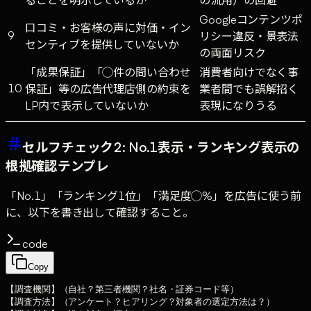
ることを明示しているか
の流用）の回避
Googleコンテンツポ
口コミ・お客様の声に対価・イン
9
リシー違反・景表法
センティブを提供していないか
の両面リスク
「成果保証」「◯件の問い合わせ
消費者向けでなく事
10
保証」等の広告代理店側の約束を
業者間でも誤解招く
LP内で表示していないか
表現になりうる
セルフチェック2: No.1表示・ランキング表示の
根拠確認テンプレ
「No.1」「ランキング1位」「満足度◯%」を広告に使う前
に、以下を書き出して確認すること。
code
Copy
【調査機関】（自社？第三者機関？社名・証券コード等）

【調査方法】（アンケート？ヒアリング？対象者の選定方法は？）
