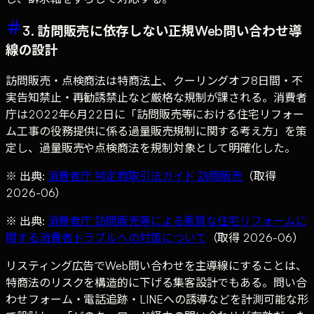
3. 訪問販売に依存しない正規Web問い合わせ導
線の設計
訪問販売・点検商法は特商法上、クーリングオフ8日間・不
実告知禁止・再勧誘禁止など厳格な規制が課される。消費者
庁は2022年6月22日に「訪問販売等における住宅リフォー
ム工事の役務提供に係る過量販売規制に関する考え方」を策
定し、過量販売や点検商法を規制対象として明確化した。
※ 出典:
消費者庁 特定商取引法ガイド 訪問販売
（取得
2026-06）
※ 出典:
消費者庁 訪問販売等による悪質な住宅リフォームに
関する消費者トラブルへの対策について
（取得 2026-06）
リスティング広告でWeb問い合わせを主導線にすることは、
特商法のリスクを構造的に下げる集客設計でもある。問い合
わせフォーム・電話追跡・LINEへの誘導などを計測可能な形