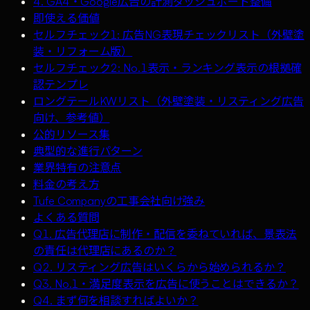
4. GA4・Google広告の計測ダッシュボード整備
即使える価値
セルフチェック1: 広告NG表現チェックリスト（外壁塗
装・リフォーム版）
セルフチェック2: No.1表示・ランキング表示の根拠確
認テンプレ
ロングテールKWリスト（外壁塗装・リスティング広告
向け、参考値）
公的リソース集
典型的な進行パターン
業界特有の注意点
料金の考え方
Tufe Companyの工事会社向け強み
よくある質問
Q1. 広告代理店に制作・配信を委ねていれば、景表法
の責任は代理店にあるのか？
Q2. リスティング広告はいくらから始められるか？
Q3. No.1・満足度表示を広告に使うことはできるか？
Q4. まず何を相談すればよいか？