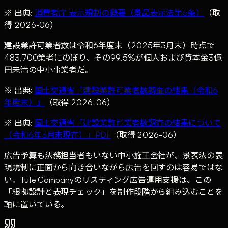
※ 出典:
消費者庁 表示規制の概要（景品表示法第5条）
（取
得 2026-06）
建設業許可業者数は令和6年度末（2025年3月末）時点で
483,700業者にのぼり、その99.5%が個人および資本金3億
円未満の中小事業者だ。
※ 出典:
国土交通省「建設業許可業者数調査の結果（令和6
年度末）」
（取得 2026-06）
※ 出典:
国土交通省「建設業許可業者数調査の結果について
（令和6年3月末現在）」PDF
（取得 2026-06）
広告予算も法務担当者もいない中小施工会社が、景表法の表
現規制に正面から向き合いながら広告を回すのは容易ではな
い。Tufe Companyのリスティング広告運用支援は、この
「根拠設計と表現チェック」を制作段階から組み込むことを
軸に置いている。