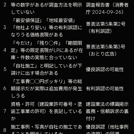
2
等の数字があるが調査方法を明示
調査報告書（消費者
していない
庁 2024-09-26）
「最安値保証」「地域最安値」
景表法第5条第2号
3
「他社より安い」等の有利誤認に
（有利誤認）
なりうる価格表現がある
「今だけ」「残り◯件」「期間限
景表法第5条第3号
4
定」等の限定表現がLPにあるが在
（おとり広告）
庫・件数の実態と合っていない
「自社施工」と明記しているが下
5
優良誤認の可能性
請けに出す場合がある
「工事費◯◯円ポッキリ」等の総
6
額提示だが実際は追加費用が発生
有利誤認の可能性
しうる
資格・許可（建設業許可番号・塗
建設業法の標識掲示
7
装工事業の許可）を表記している
義務・信頼訴求の裏
か
付け
施工事例・写真が自社の施工であ
優良誤認（他社事例
8