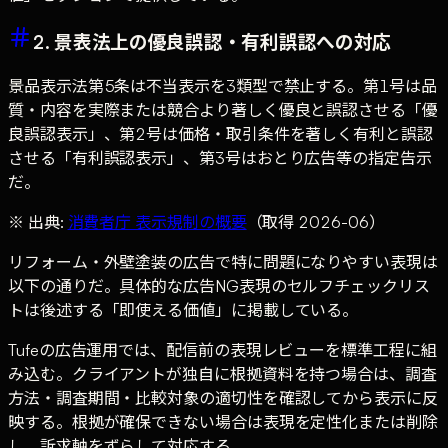
2. 景表法上の優良誤認・有利誤認への対応
景品表示法第5条は不当表示を3類型で禁止する。第1号は品
質・内容を実際または競合より著しく優良と誤認させる「優
良誤認表示」、第2号は価格・取引条件を著しく有利と誤認
させる「有利誤認表示」、第3号はおとり広告等の指定告示
だ。
※ 出典:
消費者庁 表示規制の概要
（取得 2026-06）
リフォーム・外壁塗装の広告で特に問題になりやすい表現は
以下の通りだ。具体的な広告NG表現のセルフチェックリス
トは後述する「即使える価値」に掲載している。
Tufeの広告運用では、配信前の表現レビューを標準工程に組
み込む。クライアントが独自に根拠資料を持つ場合は、調査
方法・調査期間・比較対象の適切性を確認してから表示に反
映する。根拠が確保できない場合は表現を定性化または削除
し、訴求軸をずらして対応する。