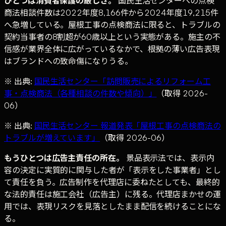
ひとつは消費者保護の厳しさ。
国民生活センターへの点検
商法相談件数は2022年度8,166件から2024年度19,215件
へ急増している。屋根工事の点検商法に限ると、トラブルの
契約当事者の8割超が60歳以上という実態がある。施主の不
信感が業界全体に広がっているなかで、根拠の薄い広告表現
はブランドへの致命傷になりうる。
※ 出典:
国民生活センター「訪問販売によるリフォーム工
事・点検商法（各種相談の件数や傾向）」
（取得 2026-
06）
※ 出典:
国民生活センター 報道発表「屋根工事の点検商法の
トラブルが増えています」
（取得 2026-06）
もうひとつは広告主責任の所在。
景品表示法では、表示内
容の決定に実質的に関与した者が「表示をした事業者」とし
て責任を負う。広告制作を代理店に委ねたとしても、最終的
な法的責任は施工会社（広告主）に残る。代理店まかせの運
用では、表現リスクを見落としたまま配信を続けることにな
る。