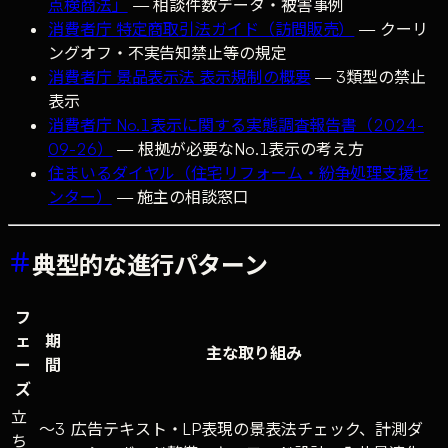
点検商法」
— 相談件数データ・被害事例
消費者庁 特定商取引法ガイド（訪問販売）
— クーリ
ングオフ・不実告知禁止等の規定
消費者庁 景品表示法 表示規制の概要
— 3類型の禁止
表示
消費者庁 No.1表示に関する実態調査報告書（2024-
09-26）
— 根拠が必要なNo.1表示の考え方
住まいるダイヤル（住宅リフォーム・紛争処理支援セ
ンター）
— 施主の相談窓口
典型的な進行パターン
フ
ェ
期
主な取り組み
ー
間
ズ
立
〜3
広告テキスト・LP表現の景表法チェック、計測ダ
ち