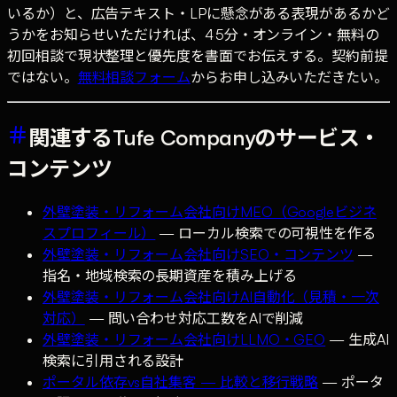
いるか）と、広告テキスト・LPに懸念がある表現があるかど
うかをお知らせいただければ、45分・オンライン・無料の
初回相談で現状整理と優先度を書面でお伝えする。契約前提
ではない。
無料相談フォーム
からお申し込みいただきたい。
関連するTufe Companyのサービス・
コンテンツ
外壁塗装・リフォーム会社向けMEO（Googleビジネ
スプロフィール）
— ローカル検索での可視性を作る
外壁塗装・リフォーム会社向けSEO・コンテンツ
—
指名・地域検索の長期資産を積み上げる
外壁塗装・リフォーム会社向けAI自動化（見積・一次
対応）
— 問い合わせ対応工数をAIで削減
外壁塗装・リフォーム会社向けLLMO・GEO
— 生成AI
検索に引用される設計
ポータル依存vs自社集客 — 比較と移行戦略
— ポータ