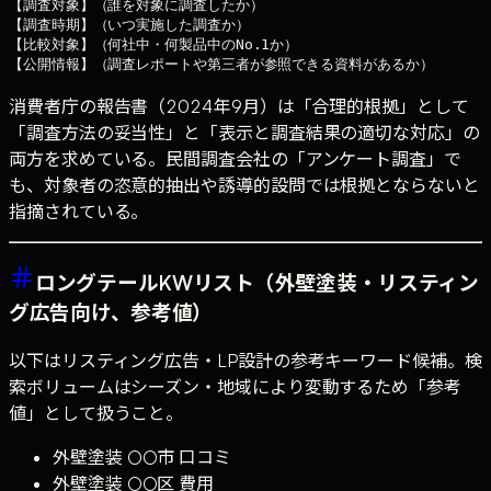
【調査対象】（誰を対象に調査したか）

【調査時期】（いつ実施した調査か）

【比較対象】（何社中・何製品中のNo.1か）

消費者庁の報告書（2024年9月）は「合理的根拠」として
「調査方法の妥当性」と「表示と調査結果の適切な対応」の
両方を求めている。民間調査会社の「アンケート調査」で
も、対象者の恣意的抽出や誘導的設問では根拠とならないと
指摘されている。
ロングテールKWリスト（外壁塗装・リスティン
グ広告向け、参考値）
以下はリスティング広告・LP設計の参考キーワード候補。検
索ボリュームはシーズン・地域により変動するため「参考
値」として扱うこと。
外壁塗装 ○○市 口コミ
外壁塗装 ○○区 費用