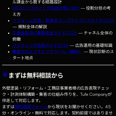
ル課金から脱する経路設計
MEOとリスティング広告の使い分け
— 役割分担の考
え方
リフォーム広告・景表法コンプライアンスガイド2026
— 規制全体の解説
工事会社向け集客完全ガイド2026
— チャネル全体の
俯瞰
リスティング広告ガイド2026
— 広告運用の基礎知識
集客力セルフチェックツール（無料）
— 現状診断のス
タート地点
まずは無料相談から
外壁塗装・リフォーム・工務店事業者様の広告表現チェッ
ク・計測体制構築・集客の仕組み作りを、Tufe Companyが
伴走して対応します。
まずは
無料相談フォーム
から現状をお聞かせください。45
分・オンライン・無料で対応します。契約前提ではありませ