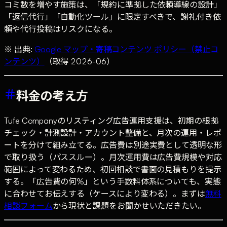
コミ数を増やす施策は、「規約に準拠した依頼導線の設計」
「返信代行」「自動化ツール」に限定すべきで、謝礼付き依
頼や代行投稿はリスクになる。
※ 出典:
Google マップ・寄稿コンテンツ ポリシー（禁止コ
ンテンツ）
（取得 2026-06）
料金の考え方
Tufe Companyのリスティング広告運用支援は、初期の根拠
チェック・計測設計・アカウント整備と、月次の運用・レポ
ートを分けて組み立てる。広告費は別途実費として透明な形
で取り扱う（パススルー）。月次運用費は広告費規模や対応
範囲によって変わるため、初回相談で書面の見積もりを提示
する。「広告費の何%」という手数料体系についても、実態
に合わせてお伝えする（ケースにより変わる）。まずは
無料
相談フォーム
から現状と課題をお聞かせいただきたい。