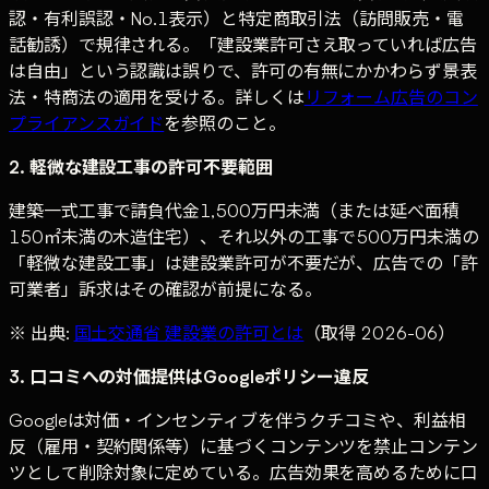
認・有利誤認・No.1表示）と特定商取引法（訪問販売・電
話勧誘）で規律される。「建設業許可さえ取っていれば広告
は自由」という認識は誤りで、許可の有無にかかわらず景表
法・特商法の適用を受ける。詳しくは
リフォーム広告のコン
プライアンスガイド
を参照のこと。
2. 軽微な建設工事の許可不要範囲
建築一式工事で請負代金1,500万円未満（または延べ面積
150㎡未満の木造住宅）、それ以外の工事で500万円未満の
「軽微な建設工事」は建設業許可が不要だが、広告での「許
可業者」訴求はその確認が前提になる。
※ 出典:
国土交通省 建設業の許可とは
（取得 2026-06）
3. 口コミへの対価提供はGoogleポリシー違反
Googleは対価・インセンティブを伴うクチコミや、利益相
反（雇用・契約関係等）に基づくコンテンツを禁止コンテン
ツとして削除対象に定めている。広告効果を高めるために口