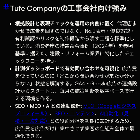
Tufe Companyの工事会社向け強み
根拠設計と表現チェックを運用の内側に置く
: 代理店ま
かせで広告を回すのではなく、No.1表示・優良誤認・
有利誤認のリスクを制作段階から潰す工程を標準化し
ている。消費者庁の措置命令事例（2024年）を参照
基準に据えた、建設・リフォーム業界に特化したチェ
ックフローを持つ。
計測ダッシュボードで有効問い合わせを可視化
: 広告費
を使っているのに「どこから問い合わせが来たか分か
らない」状態を解消する。GA4・Google広告の連携設
計からスタートし、毎月の施策判断を数字ベースで行
える環境を作る。
SEO・MEO・AIとの連動設計
:
MEO（Googleビジネス
プロフィール）
、
SEO・コンテンツ
、
AI自動化（見
積・一次対応）
との役割分担を初期に設計するため、
広告費を広告だけに集中させず集客の仕組み全体で最
適化できる。