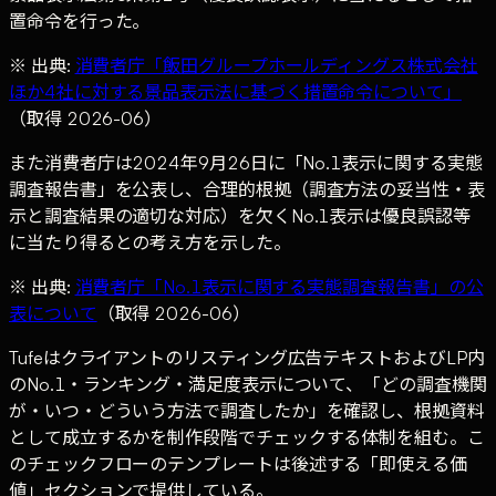
置命令を行った。
※ 出典:
消費者庁「飯田グループホールディングス株式会社
ほか4社に対する景品表示法に基づく措置命令について」
（取得 2026-06）
また消費者庁は2024年9月26日に「No.1表示に関する実態
調査報告書」を公表し、合理的根拠（調査方法の妥当性・表
示と調査結果の適切な対応）を欠くNo.1表示は優良誤認等
に当たり得るとの考え方を示した。
※ 出典:
消費者庁「No.1表示に関する実態調査報告書」の公
表について
（取得 2026-06）
Tufeはクライアントのリスティング広告テキストおよびLP内
のNo.1・ランキング・満足度表示について、「どの調査機関
が・いつ・どういう方法で調査したか」を確認し、根拠資料
として成立するかを制作段階でチェックする体制を組む。こ
のチェックフローのテンプレートは後述する「即使える価
値」セクションで提供している。