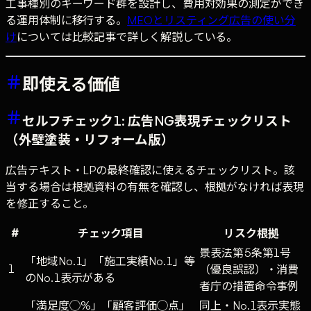
工事種別のキーワード群を設計し、費用対効果の測定ができ
る運用体制に移行する。
MEOとリスティング広告の使い分
け
については比較記事で詳しく解説している。
即使える価値
セルフチェック1: 広告NG表現チェックリスト
（外壁塗装・リフォーム版）
広告テキスト・LPの最終確認に使えるチェックリスト。該
当する場合は根拠資料の有無を確認し、根拠がなければ表現
を修正すること。
#
チェック項目
リスク根拠
景表法第5条第1号
「地域No.1」「施工実績No.1」等
1
（優良誤認）・消費
のNo.1表示がある
者庁の措置命令事例
「満足度◯%」「顧客評価◯点」
同上・No.1表示実態