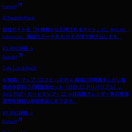
Instant
AI Search Pack
自社サイトを「AI 検索から引用されるサイト」に。llms.txt、
robots.txt、構造化データを AI がその場で書き出します。
¥2,980
詳細 →
Bundle
Tufe Local Pack
AI 検索 / マップ / 口コミ / LP の 4 領域に同時着手したい複
拠点本部向けの軽量版セット（合計 11 デリバラブル）。
SVG POP・ヒートマップ・12 ヶ月投稿カレンダー等の現場
運用核機能は単品商品にあります。
¥9,980
詳細 →
Instant