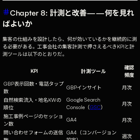
Chapter 8: 計測と改善——何を見れ
ばよいか
集客の仕組みを設計したら、何が効いているかを継続的に測
る必要がある。工事会社の集客計測で押さえるべきKPIと計
測ツールは以下のとおりだ。
確認
KPI
計測ツール
頻度
GBP表示回数・電話タップ
GBPインサイト
月次
数
Google Search
自然検索流入・地名KWの
月次
Console（
GSC
）
順位
施工事例ページのセッショ
GA4
月次
ン数
問い合わせフォームの送信
GA4（コンバージョン
週次
数
設定）