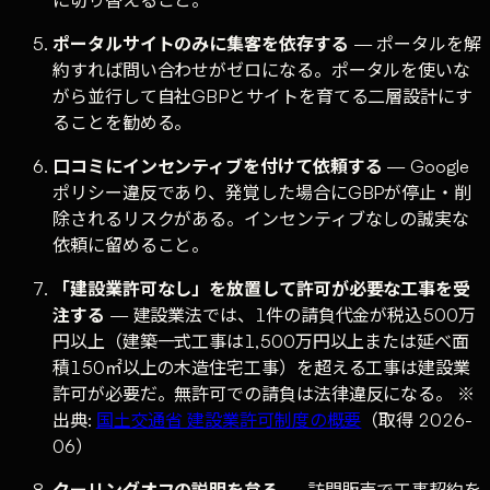
ポータルサイトのみに集客を依存する
— ポータルを解
約すれば問い合わせがゼロになる。ポータルを使いな
がら並行して自社GBPとサイトを育てる二層設計にす
ることを勧める。
口コミにインセンティブを付けて依頼する
— Google
ポリシー違反であり、発覚した場合にGBPが停止・削
除されるリスクがある。インセンティブなしの誠実な
依頼に留めること。
「建設業許可なし」を放置して許可が必要な工事を受
注する
— 建設業法では、1件の請負代金が税込500万
円以上（建築一式工事は1,500万円以上または延べ面
積150㎡以上の木造住宅工事）を超える工事は建設業
許可が必要だ。無許可での請負は法律違反になる。 ※
出典:
国土交通省 建設業許可制度の概要
（取得 2026-
06）
クーリングオフの説明を怠る
— 訪問販売で工事契約を