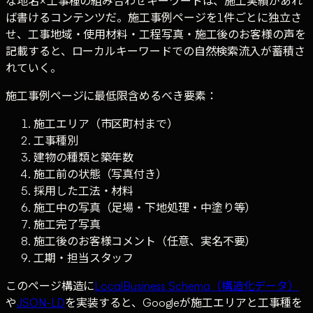
な地名×工事種の組み合わせキーワードは、施工実績があれ
ば書けるコンテンツだ。施工事例ページを1件ごとに独立さ
せ、工事地域・使用材料・工程写真・施工後のお客様の声を
記載すると、ローカルキーワードでの自然検索流入が蓄積さ
れていく。
施工事例ページに最低限含めるべき要素：
施工エリア（市区町村まで）
工事種別
建物の種類と築年数
施工前の状態（写真付き）
採用した工法・材料
施工中の写真（足場・下地処理・中塗り等）
施工完了写真
施工後のお客様コメント（任意、実名不要）
工期・担当スタッフ
このページ構造に
LocalBusiness Schema（構造化データ）
や
JSON-LD
を実装すると、Googleが施工エリアと工事種を