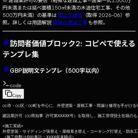
※ 建設業許可の要否（軽微な建設工事＝建築一式1,500万
円未満または延べ面積150㎡未満の木造住宅工事、その他
500万円未満）の基準は
国土交通省
（取得 2026-06）参
照。詳しくは用語解説
軽微な建設工事
も参照。
訪問者価値ブロック2: コピペで使える
テンプレ集
GBP説明文テンプレ（500字以内）
code
Copy
○○市・○○区・○○町を中心に、外壁塗装・屋根工事・雨漏り修理を手がける
建設業許可（○○県知事 許可第XXXXX号）を取得し、施工管理技士在籍の
<施工実績>

外壁塗装・サイディング張替え・屋根葺き替え・コーキング打替え・防水工事
（施工件数は自社集計・XXXX年末時点）
