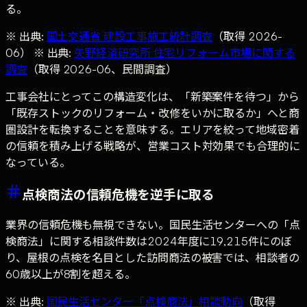
る。
※ 出典:
国土交通省 建設工事施工統計調査
（取得 2026-
06） ※ 出典:
矢野経済研究所 住宅リフォーム市場に関する
調査
（取得 2026-06、民間調査）
工事会社にとってこの構造変化は、「新築案件を待つ」から
「既存ストックのリフォーム・改修をいかに取るか」へと商
圏設計を転換することを意味する。エリアを絞って地域密着
の信頼を積み上げる戦略が、営業コスト対効果でも合理的に
なっている。
点検商法の信頼危機を逆手に取る
業界の信頼危機も無視できない。国民生活センターへの「点
検商法」に関する相談件数は2024年度に19,215件にのぼ
り、屋根の点検を名目とした訪問商法の被害では、相談者の
60歳以上が8割を超える。
※ 出典:
国民生活センター「点検商法」相談動向
（取得