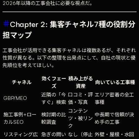
2026年以降の工事会社に必要な視点だ。
Chapter 2: 集客チャネル7種の役割分
担マップ
工事会社が活用できる集客チャネルは複数あるが、それぞれ
性質が異なる。以下の整理を出発点にして、自社の現状と優
先順位を考えてほしい。
効くフェー
積み上がる
チャネル
向いている工事種
ズ
資産
近隣の「今
口コミ・評
エリア密着の全工
GBP/MEO
すぐ」検索
価・写真
事種
コンテン
施工事例+ロー
検討期の比
中長期で信頼が決
ツ・被リン
カルSEO
較調査
め手の工事
ク
リスティング広
急ぎの問い
なし（停止
外壁・屋根・水回