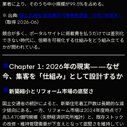
業者に上り、そのうち中小規模が99.5%を占める。
※ 出典:
国土交通省 建設業許可業者数調査（令和5年度末）
（取得 2026-06）
競合が多く、ポータルサイトに掲載費を払うだけでは差別化
できない時代に、信頼を可視化する仕組みをどう組み立てる
かが問われている。
Chapter 1: 2026年の現実——なぜ
今、集客を「仕組み」として設計するか
新築縮小とリフォーム市場の底堅さ
国土交通省の統計によると、新築住宅着工戸数は長期的な減
少傾向にある。一方、リフォーム市場は2024年度時点で7
兆3,470億円規模（矢野経済研究所推計）と、既存ストック
の改修・維持管理需要が下支えとなって底堅さを維持してい