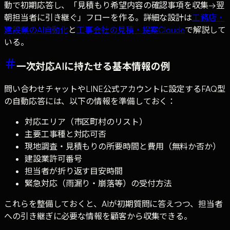
動で初期応答し、「見積もり希望内容の確認事項を収集→翌
朝担当者に引き継ぐ」フローを作る。詳細な設計は
工務店・
建設業のAI自動化
と
工事会社の見積・提案Claude
で解説して
いる。
一次対応AIに持たせる基本情報の例
問い合わせチャットやLINE公式アカウントに設定するFAQ型
の自動応答には、以下の情報を準備しておく：
対応エリア（市区町村のリスト）
主要工事種と対応可否
現地調査・見積もりの所要時間と費用（無料か否か）
建設業許可番号
担当者が折り返す目安時間
緊急対応（雨漏り・崩落等）の受付方法
これらを整備しておくと、AIが初期質問に答えつつ、担当者
への引き継ぎに必要な情報を顧客から収集できる。