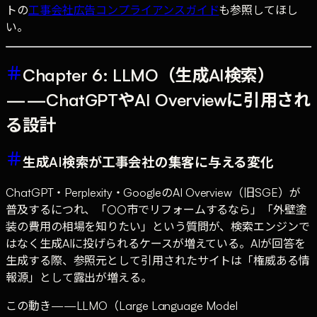
トの
工事会社広告コンプライアンスガイド
も参照してほし
い。
Chapter 6: LLMO（生成AI検索）
——ChatGPTやAI Overviewに引用され
る設計
生成AI検索が工事会社の集客に与える変化
ChatGPT・Perplexity・GoogleのAI Overview（旧SGE）が
普及するにつれ、「○○市でリフォームするなら」「外壁塗
装の費用の相場を知りたい」という質問が、検索エンジンで
はなく生成AIに投げられるケースが増えている。AIが回答を
生成する際、参照元として引用されたサイトは「権威ある情
報源」として露出が増える。
この動き——LLMO（Large Language Model