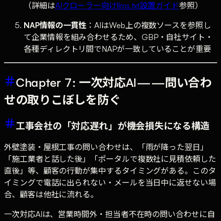
（詳細は
AIクローラー向けllms.txt設置ガイド
参照）
NAP情報の一貫性
：AIはWeb上の複数ソースを参照し
て企業情報を組み合わせるため、GBP・自社サイト・
各種ディレクトリ間でNAPが一致していることが重要
Chapter 7: 一次対応AI——問い合わ
せの取りこぼしを防ぐ
工事会社の「対応遅れ」が機会損失になる構造
外壁塗装・屋根工事の問い合わせは、「雨が降った翌日」
「施工業者と話した後」「ポータルで複数社に見積依頼した
直後」等、顧客の行動が集中するタイミングがある。このタ
イミングで電話に出られない・メールを当日中に返せない場
合、顧客は他社に流れる。
一次対応AIは、営業時間外・担当者不在時の問い合わせに自