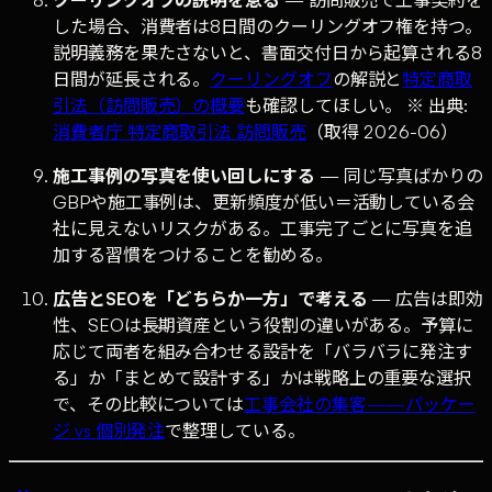
した場合、消費者は8日間のクーリングオフ権を持つ。
説明義務を果たさないと、書面交付日から起算される8
日間が延長される。
クーリングオフ
の解説と
特定商取
引法（訪問販売）の概要
も確認してほしい。 ※ 出典:
消費者庁 特定商取引法 訪問販売
（取得 2026-06）
施工事例の写真を使い回しにする
— 同じ写真ばかりの
GBPや施工事例は、更新頻度が低い＝活動している会
社に見えないリスクがある。工事完了ごとに写真を追
加する習慣をつけることを勧める。
広告とSEOを「どちらか一方」で考える
— 広告は即効
性、SEOは長期資産という役割の違いがある。予算に
応じて両者を組み合わせる設計を「バラバラに発注す
る」か「まとめて設計する」かは戦略上の重要な選択
で、その比較については
工事会社の集客——パッケー
ジ vs 個別発注
で整理している。