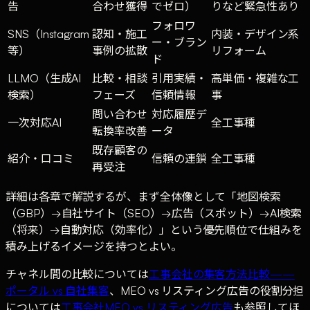
告
合わせ獲得
でゼロ）
りなど緊急性あり
フォロワ
SNS（Instagram
認知・施工
内装・デザイン系
ー・ブラン
等）
事例の拡散
リフォーム
ド
LLMO（生成AI
比較・相談
引用実績・
高単価・複雑な工
検索）
フェーズ
信頼情報
事
問い合わせ
対応履歴デ
一次対応AI
全工事種
転換率改善
ータ
既存顧客の
紹介・口コミ
信頼の連鎖
全工事種
再受注
詳細は各章で解説するが、まず全体像として「地図検索
（GBP）→自社サイト（SEO）→広告（スポット）→AI検索
（将来）→自動対応（効率化）」という優先順位で仕組みを
積み上げるイメージを持つとよい。
チャネル間の比較については
工事会社の集客方法比較——
ポータル vs 自社集客
、MEO vs リスティング広告の役割分担
については
工事会社MEO vs リスティング広告
も参照してほ