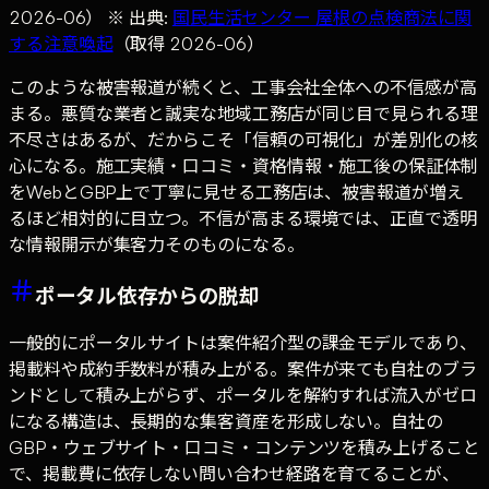
2026-06） ※ 出典:
国民生活センター 屋根の点検商法に関
する注意喚起
（取得 2026-06）
このような被害報道が続くと、工事会社全体への不信感が高
まる。悪質な業者と誠実な地域工務店が同じ目で見られる理
不尽さはあるが、だからこそ「信頼の可視化」が差別化の核
心になる。施工実績・口コミ・資格情報・施工後の保証体制
をWebとGBP上で丁寧に見せる工務店は、被害報道が増え
るほど相対的に目立つ。不信が高まる環境では、正直で透明
な情報開示が集客力そのものになる。
ポータル依存からの脱却
一般的にポータルサイトは案件紹介型の課金モデルであり、
掲載料や成約手数料が積み上がる。案件が来ても自社のブラ
ンドとして積み上がらず、ポータルを解約すれば流入がゼロ
になる構造は、長期的な集客資産を形成しない。自社の
GBP・ウェブサイト・口コミ・コンテンツを積み上げること
で、掲載費に依存しない問い合わせ経路を育てることが、