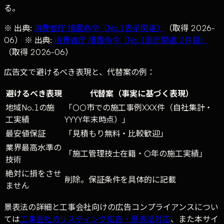
る。
※ 出典:
消費者庁 措置命令（No.1表示関連）
（取得 2026-
06） ※ 出典:
消費者庁 措置命令（No.1表示関連 2件目）
（取得 2026-06）
広告文で避けるべき表現と、代替案の例：
避けるべき表現
代替案（事実に基づく表現）
地域No.1の施
「○○市での施工事例XXX件（自社集計・
工実績
YYYY年末時点）」
最安値保証
「見積もり無料・比較歓迎」
業界最高水準の
「施工管理技士在籍・○年の施工実績」
技術
絶対に損をさせ
削除。保証条件を具体的に記載
ません
景表法の詳細と工事会社向けの広告コンプライアンスについ
ては
工事会社のリスティング広告・景表法対応
、また本サイ