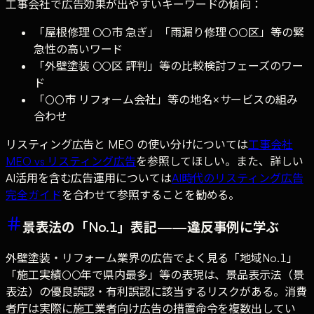
工事会社で広告効果が出やすいキーワードの傾向：
「屋根修理 ○○市 急ぎ」「雨漏り修理 ○○区」等の緊
急性の高いワード
「外壁塗装 ○○区 評判」等の比較検討フェーズのワー
ド
「○○市 リフォーム会社」等の地名×サービスの組み
合わせ
リスティング広告と MEO の使い分けについては
工事会社
MEO vs リスティング広告
を参照してほしい。また、詳しい
AI活用を含む広告運用については
AI時代のリスティング広告
完全ガイド
を合わせて参照することを勧める。
景表法の「No.1」表記——違反事例に学ぶ
外壁塗装・リフォーム業界の広告でよく見る「地域No.1」
「施工実績○○年で県内最多」等の表現は、景品表示法（景
表法）の優良誤認・有利誤認に該当するリスクがある。消費
者庁は実際に施工業者向け広告の措置命令を複数出してい