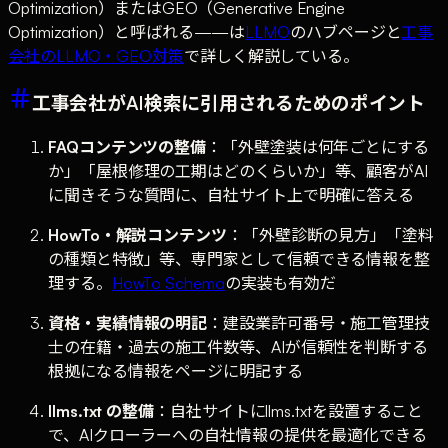
Optimization）またはGEO（Generative Engine
Optimization）と呼ばれる——は
LLMO
のハブページと
工事
会社のLLMO・GEO対策
で詳しく解説している。
工事会社がAI検索に引用されるためのポイント
FAQコンテンツの整備
：「外壁塗装は何年ごとにする
か」「屋根修理の工期はどのくらいか」等、顧客がAI
に聞きそうな質問に、自社サイト上で明確に答える
HowTo・解説コンテンツ
：「外壁診断の見方」「塗料
の種類と特徴」等、専門家として信頼できる情報を整
理する。
HowTo Schema
の実装も有効だ
資格・実績情報の明記
：建設業許可番号・施工管理技
士の在籍・過去の施工件数等、AIが信頼性を判断する
根拠になる情報をページに明記する
llms.txt の整備
：自社サイトにllms.txtを設置すること
で、AIクローラーへの自社情報の提供を最適化できる