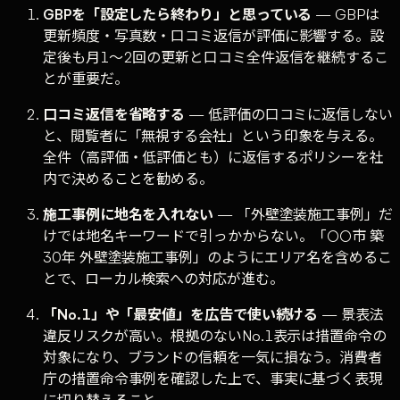
GBPを「設定したら終わり」と思っている
— GBPは
更新頻度・写真数・口コミ返信が評価に影響する。設
定後も月1〜2回の更新と口コミ全件返信を継続するこ
とが重要だ。
口コミ返信を省略する
— 低評価の口コミに返信しない
と、閲覧者に「無視する会社」という印象を与える。
全件（高評価・低評価とも）に返信するポリシーを社
内で決めることを勧める。
施工事例に地名を入れない
— 「外壁塗装施工事例」だ
けでは地名キーワードで引っかからない。「○○市 築
30年 外壁塗装施工事例」のようにエリア名を含めるこ
とで、ローカル検索への対応が進む。
「No.1」や「最安値」を広告で使い続ける
— 景表法
違反リスクが高い。根拠のないNo.1表示は措置命令の
対象になり、ブランドの信頼を一気に損なう。消費者
庁の措置命令事例を確認した上で、事実に基づく表現
に切り替えること。