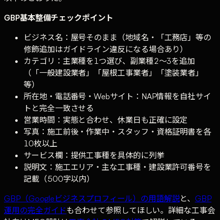
GBP基本整備チェックポイント
ビジネス名：屋号そのまま（地域名・「工務店」等の
修飾追加はガイドライン違反になる場合あり）
カテゴリ：主業種を1つ選び、副業種2〜3を追加
（「一般建設業者」「屋根工事業者」「塗装業者」
等）
所在地・電話番号・Webサイト：NAP情報を自社サイ
トと完全一致させる
営業時間：実態と合わせ、休業日も正確に設定
写真：施工前後・作業中・スタッフ・資格証明書を各
10枚以上
サービス欄：提供工事種を具体的に列挙
説明文：施工エリア・主な工事種・建設業許可番号を
記載（500字以内）
GBP（Googleビジネスプロフィール）の用語解説
と、
GBP
運用の完全ガイド
も合わせて参照してほしい。詳細な工事会