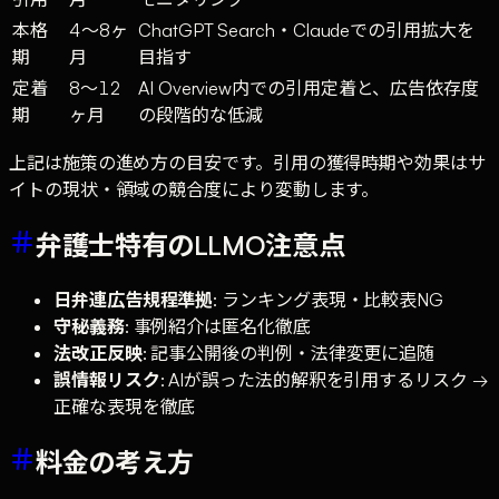
本格
4〜8ヶ
ChatGPT Search・Claudeでの引用拡大を
期
月
目指す
定着
8〜12
AI Overview内での引用定着と、広告依存度
期
ヶ月
の段階的な低減
上記は施策の進め方の目安です。引用の獲得時期や効果はサ
イトの現状・領域の競合度により変動します。
弁護士特有のLLMO注意点
日弁連広告規程準拠
: ランキング表現・比較表NG
守秘義務
: 事例紹介は匿名化徹底
法改正反映
: 記事公開後の判例・法律変更に追随
誤情報リスク
: AIが誤った法的解釈を引用するリスク →
正確な表現を徹底
料金の考え方