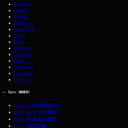
Services
Market
Pricing
Account
Free Tools
Works
Blog
Glossary
Industries
Areas
Compare
Company
Contact
—
Topics（領域別）
LLMO（AI検索最適化）
MEO（ローカル集客）
SEO（検索流入設計）
CVR（成果改善）