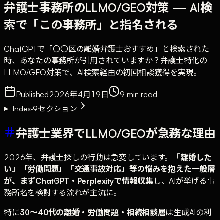
弁護士事務所のLLMO/GEO対策 — AI検
索で「この事務所」と指名される
ChatGPTで「〇〇区の離婚弁護士おすすめ」と検索された
時、あなたの事務所が引用されていますか？弁護士特化の
LLMO/GEO対策で、AI検索経由の初回相談獲得を実現。
Published
2026年4月19日
9
min read
Index
·
9
セクション
弁護士業界でLLMO/GEOが急務な理由
2026年、弁護士探しの行動は急変しています。
「離婚した
い」「労働問題」「交通事故対応」等の悩みを抱えた一般層
が、まずChatGPT・Perplexityで情報収集
し、AIが挙げる事
務所名を検討する流れが主流に。
特に
30〜40代の離婚・労働問題・相続相談層
は生成AIの利