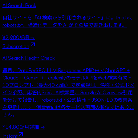
AI Search Pack
自社サイトを「AI 検索から引用されるサイト」に。llms.txt、
robots.txt、構造化データを AI がその場で書き出します。
¥2,980
詳細 →
Subscription
AI Search Health Check
毎月、DataForSEO LLM Responses API経由でChatGPT +
Claude + Gemini + PerplexityのモデルAPIをWeb検索有効・
10プロンプト（最大40 calls）で定点観測。名称・公式ドメ
イン参照、応答内SoV、AI検索量、Google AI Overview引用
を分けて報告し、robots.txt・公式情報・JSON-LDの改善案
を更新します。消費者向け各サービス画面の順位ではありま
せん。
¥14,800/月
詳細 →
Instant