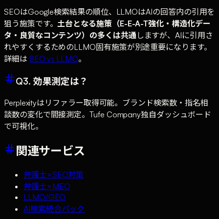
SEOはGoogle検索結果の順位、LLMOはAIの回答内の引用を
狙う施策です。
土台となる施策（E-E-A-T強化・構造化デー
タ・良質なコンテンツ）の多くは共通
しますが、AIに引用さ
れやすくするためのLLMO固有施策が別途重要になります。
詳細は
SEO vs LLMO
。
Q3. 効果測定は？
Perplexityはリファラー取得可能。ブランド検索数・指名相
談数の変化で間接測定。Tufe Company独自ダッシュボード
で可視化。
関連サービス
弁護士×SEO対策
弁護士×MEO
LLMO/GEO
AI検索統合パック