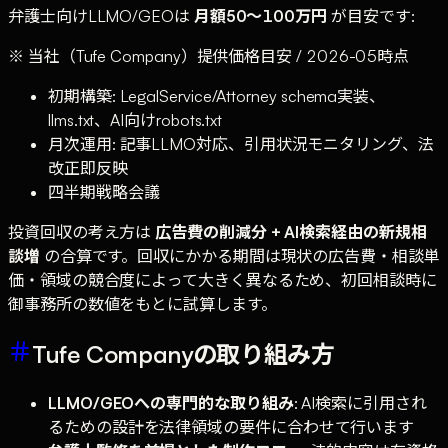
弁護士向けLLMO/GEOは
月額50〜100万円
が目安です:
※ 当社（Tufe Company）提供価格目安 / 2026-05時点
初期構築: LegalService/Attorney schema実装、
llms.txt、AI向けrobots.txt
月次運用: 記事LLMO対応、引用状況モニタリング、法
改正即反映
四半期戦略会議
投資回収の考え方は
広告費の削減分 + AI検索経由の新規相
談増
の合算です。回収にかかる期間は現状の広告費・相談単
価・領域の競合度によって大きく異なるため、初回相談時に
御事務所の数値をもとに試算します。
Tufe Companyの取り組み方
LLMO/GEOへの専門的な取り組み
: AI検索に引用され
るための設計を法律領域の要件に合わせて行います