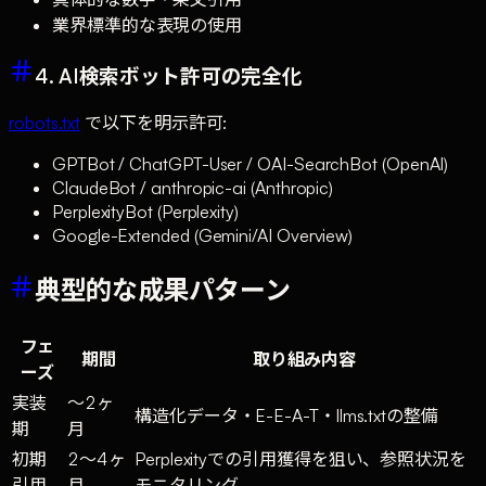
業界標準的な表現の使用
4. AI検索ボット許可の完全化
robots.txt
で以下を明示許可:
GPTBot / ChatGPT-User / OAI-SearchBot (OpenAI)
ClaudeBot / anthropic-ai (Anthropic)
PerplexityBot (Perplexity)
Google-Extended (Gemini/AI Overview)
典型的な成果パターン
フェ
期間
取り組み内容
ーズ
実装
〜2ヶ
構造化データ・E-E-A-T・llms.txtの整備
期
月
初期
2〜4ヶ
Perplexityでの引用獲得を狙い、参照状況を
引用
月
モニタリング