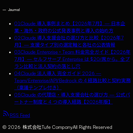
—
Journal
01
Claude 導入事例まとめ【2026年7月】— 日本企
業・海外・政府の公式発表事例と導入の始め方
02
Claude 導入支援会社の選び方と比較【2026年7
月】— 支援タイプ別の選定軸と各社の公表情報
03
Claude Enterprise・Team 料金完全ガイド【2026年
7月】— セルフサーブ Enterprise は $20/席から。全プ
ラン比較と法人契約の落とし穴
04
Claude 法人導入 完全ガイド 2026 —
Team/Enterprise/API/Bedrock の 4 経路比較と契約実務
（稟議テンプレ付き）
05
Claude の代理店・導入支援会社の選び方 — 公式パ
ートナー制度と 4 つの導入経路【2026年版】
RSS Feed
©
2026
株式会社Tufe Company
All Rights Reserved