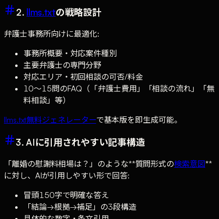
2.
llms.txt
の戦略設計
弁護士事務所向けに最適化:
事務所概要・対応案件種別
主要弁護士の専門分野
対応エリア・初回相談の可否/料金
10〜15問のFAQ（「弁護士費用」「相談の流れ」「無
料相談」等）
llms.txt無料ジェネレーター
で基本版を即生成可能。
3. AIに引用されやすい記事構造
「離婚の慰謝料相場は？」のような**質問形式の
検索意図
**
に対し、AIが引用しやすい形で回答:
冒頭150字で明確な答え
「結論→根拠→補足」の3段構造
具体的な数字・条文引用