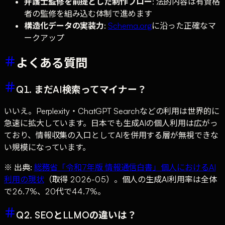
弁護士監修を前提とした制作フロー
: 法的内容は有資格
者の監修を組み込む体制で進めます
構造化データの実装力
:
Schema.org
に沿った正確なマ
ークアップ
よくある質問
Q1. まだAI検索ってマイナー？
いいえ。Perplexity・ChatGPT Searchなどの利用は世界的に
急速に拡大しています。日本でも生成AIの個人利用は広がっ
ており、情報収集の入口としてAIを併用する層が無視できな
い規模になっています。
※ 出典:
総務省「令和7年版 情報通信白書」個人におけるAI
利用の現状
（取得 2026-05）。個人の生成AI利用率は全体
で26.7%、20代で44.7%。
Q2. SEOとLLMOの違いは？