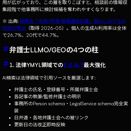
用が広がっており、この層を取りこぼすと、相談前の情報収
集段階で他事務所に検討候補を奪われやすくなります。
※ 出典:
総務省「令和7年版 情報通信白書」個人におけるAI
利用の現状
（取得 2026-05）。個人の生成AI利用率は全体
で26.7%、20代で44.7%。
弁護士LLMO/GEOの4つの柱
1. 法律YMYL領域での
E-E-A-T
最大強化
AI検索は法律領域で引用ソースを厳選します:
弁護士の氏名・登録番号・所属弁護士会
各記事の執筆/監修弁護士の明示
事務所のPerson schema・LegalService schema完全実
装
日弁連・各地弁護士会への被リンク
更新日の法改正即時反映