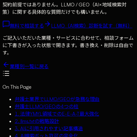
契約前提ではありません。LLMO / GEO（AI×地域検索対
策）に関する具体的な質問だけでも構いません。
無料で相談する
LLMO（AI検索）診断を試す（無料）
ご記入いただいた業種・サービスに合わせて、相談フォーム
に下書きが入った状態で開きます。書き換え・削除は自由で
す。
業種別一覧に戻る
On This Page
弁護士業界でLLMO/GEOが急務な理由
弁護士LLMO/GEOの4つの柱
1. 法律YMYL領域でのE-E-A-T最大強化
2. llms.txtの戦略設計
3. AIに引用されやすい記事構造
4. AI検索ボット許可の完全化