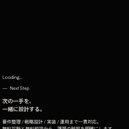
Claude
Services
Market
Tools
Works
Journal
Company
Contact
AI Sales
Loading...
—
Next Step
次の一手を、
一緒に設計する。
要件整理 / 戦略設計 / 実装 / 運用まで一貫対応。
無料診断と無料相談から、課題の輪郭を明確にします。