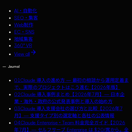
AI・自動化
SEO・集客
Web制作
EC・SNS
地域集客
360° VR
View all
—
Journal
01
Claude 導入の進め方 — 最初の相談から運用定着ま
で、実際のプロジェクトはこう進む【2026年版】
02
Claude 導入事例まとめ【2026年7月】— 日本企
業・海外・政府の公式発表事例と導入の始め方
03
Claude 導入支援会社の選び方と比較【2026年7
月】— 支援タイプ別の選定軸と各社の公表情報
04
Claude Enterprise・Team 料金完全ガイド【2026
年7月】— セルフサーブ Enterprise は $20/席から。全