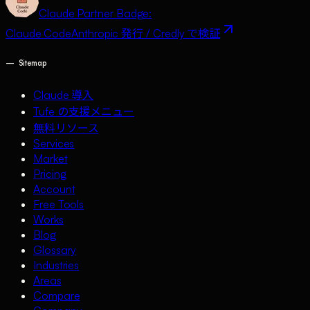
Claude Partner Badge:
Claude Code
Anthropic 発行 / Credly で検証
—
Sitemap
Claude 導入
Tufe の支援メニュー
無料リソース
Services
Market
Pricing
Account
Free Tools
Works
Blog
Glossary
Industries
Areas
Compare