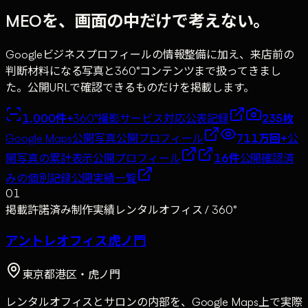
MEOを、画面の中だけで考えない。
Googleビジネスプロフィールの情報整備に加え、来店前の
判断材料になる写真と360°コンテンツまで扱ってきまし
た。公開URLで確認できるものだけを掲載します。
1,000件+
360°撮影サービス対応
公表記録
235枚
Google Maps公開写真
公開プロフィール
711万回+
公
開写真の累計表示
公開プロフィール
16件
公開確認済
みの個別記録
公開実績一覧
01
掲載許諾済み制作実績
レンタルオフィス / 360°
アントレオフィス虎ノ門
東京都港区・虎ノ門
レンタルオフィスとサロンの内部を、Google Maps上で実際