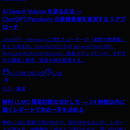
AI Search Volume を測る方法 —
ChatGPT/Perplexity の実検索量を実測する 3 アプ
ローチ
ChatGPT・Perplexity に流れたユーザーの「実際の検索量」
をどう測るか。DataForSEO の AI Keyword Data API、
Profound の Prompt Volumes、独自スクレイピング、それぞ
れの精度と限界、実装手順を整理する。
2026年5月24日
14
分
SEO・集客
無料 LLMO 簡易診断の活かし方 — 24 時間以内に
届くレポートで次の一手を決める
無料 LLMO 診断で何が分かり、何が分からないか。レポー
トの読み方、改善優先 3 件をどう実行するか、買い切り版・