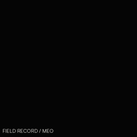
表示順位の改善
地域検索での上位表示を狙う
問い合わせ獲得
マップ経由の来店・連絡を増やす
口コミ獲得・対応
レビューの収集と返信を運用
継続的な最適化
FIELD RECORD / MEO
プロフィール情報を定期更新