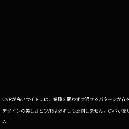
TE
Tufe Company
Web Production Division
·
v.1
Share
Contents
·
6
entries
CVRが低いサイトと高いサイト、何が違うのか
高CVRサイトに共通する7つのパターン
デザイン要素がCVRに与える影響度
ABテストで検証されてきた改善パターン
CVR改善の実践チェックリスト
まとめ — CVRはデザインではなく設計で決まる
CVRが高いサイトには、業種を問わず共通するパターンが存
デザインの美しさとCVRは必ずしも比例しません。CVRが
⁂