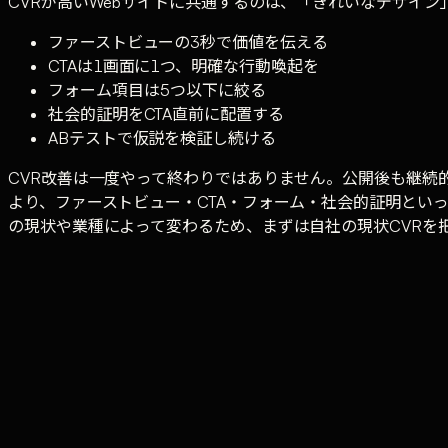
CVRが高いWebサイトに共通するのは、「きれいなデザイ
ファーストビューの3秒で価値を伝える
CTAは1画面に1つ、明確な行動喚起を
フォーム項目は5つ以下に絞る
社会的証明をCTA直前に配置する
ABテストで仮説を検証し続ける
CVR改善は一度やって終わりではありません。公開後も継続
より、ファーストビュー・CTA・フォーム・社会的証明とい
の現状や業種によって変わるため、まずは自社の現状CVRを
Tufe CompanyではCVR改善を含むWeb制作・
CVR
·
Webデザイン
·
コンバージョン
·
UX
·
LP
Tufe Company