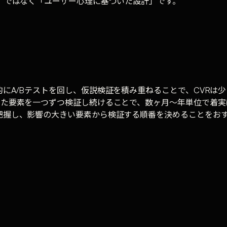
ン」ではなく「ユーザー心理に基づいた設計」です。
的にA/Bテストを回し、仮説検証を積み重ねることで、CVRは
った要素を一つずつ検証し続けることで、数ヶ月〜年単位で着
把握し、影響の大きい要素から検証する順番を決めることをお
LP制作を提供しています。現在のサイトの課題を診断したい方は、無