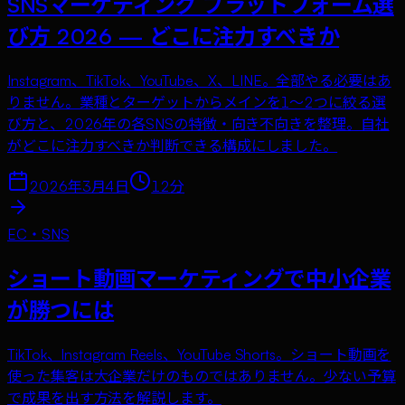
SNSマーケティング プラットフォーム選
び方 2026 — どこに注力すべきか
Instagram、TikTok、YouTube、X、LINE。全部やる必要はあ
りません。業種とターゲットからメインを1〜2つに絞る選
び方と、2026年の各SNSの特徴・向き不向きを整理。自社
がどこに注力すべきか判断できる構成にしました。
2026年3月4日
12
分
EC・SNS
ショート動画マーケティングで中小企業
が勝つには
TikTok、Instagram Reels、YouTube Shorts。ショート動画を
使った集客は大企業だけのものではありません。少ない予算
で成果を出す方法を解説します。