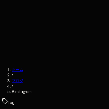
Claude
Services
Market
Tools
Works
Journal
Company
Contact
AI Sales
ホーム
/
ブログ
/
#
Instagram
Tag