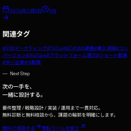
2026年2月9日
9
分
関連タグ
#
SNSマーケティング
#
TikTok
#
EC
#
SNS連携
#
購入導線
#
コン
バージョン
#
YouTube
#
プラットフォーム選び
#
ショート動画
#
中小企業
#
AI動画
—
Next Step
次の一手を、
一緒に設計する。
要件整理 / 戦略設計 / 実装 / 運用まで一貫対応。
無料診断と無料相談から、課題の輪郭を明確にします。
無料で相談する
無料ツールを使う