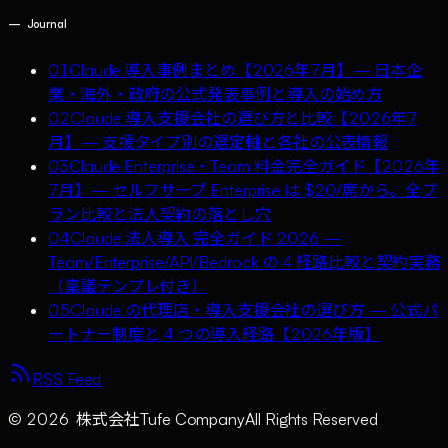
—
Journal
01
Claude 導入事例まとめ【2026年7月】— 日本企
業・海外・政府の公式発表事例と導入の始め方
02
Claude 導入支援会社の選び方と比較【2026年7
月】— 支援タイプ別の選定軸と各社の公表情報
03
Claude Enterprise・Team 料金完全ガイド【2026年
7月】— セルフサーブ Enterprise は $20/席から。全プ
ラン比較と法人契約の落とし穴
04
Claude 法人導入 完全ガイド 2026 —
Team/Enterprise/API/Bedrock の 4 経路比較と契約実務
（稟議テンプレ付き）
05
Claude の代理店・導入支援会社の選び方 — 公式パ
ートナー制度と 4 つの導入経路【2026年版】
RSS Feed
©
2026
株式会社Tufe Company
All Rights Reserved