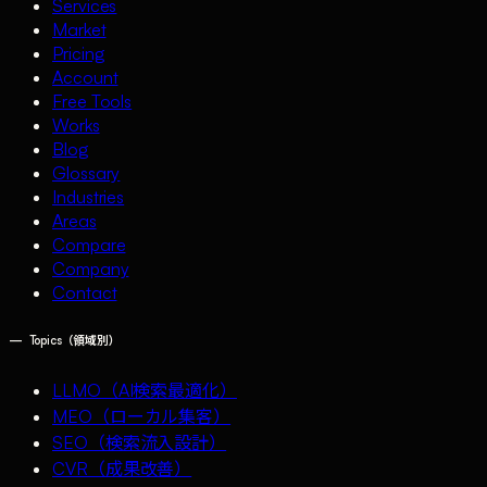
Services
Market
Pricing
Account
Free Tools
Works
Blog
Glossary
Industries
Areas
Compare
Company
Contact
—
Topics（領域別）
LLMO（AI検索最適化）
MEO（ローカル集客）
SEO（検索流入設計）
CVR（成果改善）