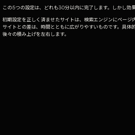
この5つの設定は、どれも30分以内に完了します。しかし効
初期設定を正しく済ませたサイトは、検索エンジンにページ
サイトとの差は、時間とともに広がりやすいものです。具体
後々の積み上げを左右します。
Tufe Companyでは、WordPressサイトのSEO
WordPress
·
SEO
·
初期設定
·
プラグイン
·
サイトマップ
Tufe Company
SEO Division
Tufe Company の編集部。AI・SEO・LLMO・業
ムからどうぞ。