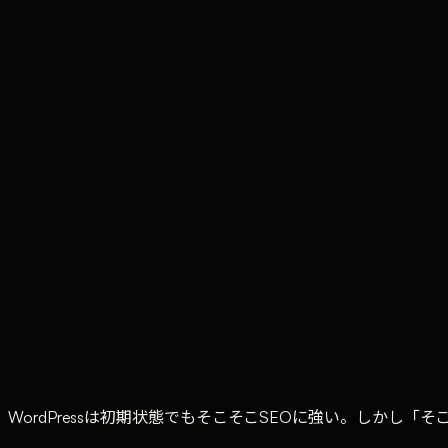
TE
Tufe Company
SEO Division
·
v.1
Share
Contents
·
9
entries
初期設定をやらないWordPressサイトが損している理由
ステップ1 — SEOプラグインを入れる
ステップ2 — パーマリンクを「投稿名」に変更する
ステップ3 — XMLサイトマップをSearch Consoleに
ステップ4 — noindex設定で低品質ページを除外する
ステップ5 — GA4を設置して計測を始める
5つの設定が終わったあとにやること
完了チェックリスト
30分の設定投資がもたらすもの
WordPressは初期状態でもそこそこSEOに強い。しかし「