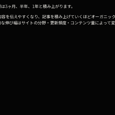
果は3ヶ月、半年、1年と積み上がります。
内容を伝えやすくなり、記事を積み上げていくほどオーガニッ
的な伸び幅はサイトの分野・更新頻度・コンテンツ量によって変
初期設定から運用まで一括対応しています。
無料のサイト診断で、今の
務自動化に関する実務で得た知見を、 現場で使える形にして発信して