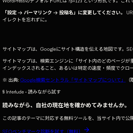
WordPressのデフォルトURLは
という形式です。これで
?p=123
「設定 → パーマリンク → 投稿名」に変更してください。
U
イレクトを忘れずに。
サイトマップは、Googleにサイト構造を伝える地図です。SEO
サイトマップは、検索エンジンに「サイト内のどのページが重
インデックスされること、あるいは特定の速度・頻度でクロ
※ 出典:
Google検索セントラル「サイトマップについて」
（取
§ Interlude · 読みながら試す
読みながら、自社の現在地を確かめてみませんか。
この記事のテーマに対応する無料ツールを、当サイト内で公開
SEOベンチマーク診断
を試す（無料）