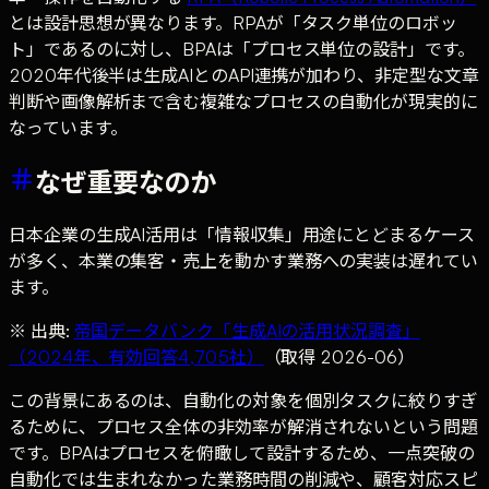
とは設計思想が異なります。RPAが「タスク単位のロボッ
ト」であるのに対し、BPAは「プロセス単位の設計」です。
2020年代後半は生成AIとのAPI連携が加わり、非定型な文章
判断や画像解析まで含む複雑なプロセスの自動化が現実的に
なっています。
なぜ重要なのか
日本企業の生成AI活用は「情報収集」用途にとどまるケース
が多く、本業の集客・売上を動かす業務への実装は遅れてい
ます。
※ 出典:
帝国データバンク「生成AIの活用状況調査」
（2024年、有効回答4,705社）
（取得 2026-06）
この背景にあるのは、自動化の対象を個別タスクに絞りすぎ
るために、プロセス全体の非効率が解消されないという問題
です。BPAはプロセスを俯瞰して設計するため、一点突破の
自動化では生まれなかった業務時間の削減や、顧客対応スピ