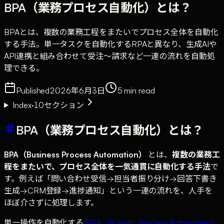
BPA（業務プロセス自動化）とは？
BPAとは、複数の業務工程をまたいでプロセス全体を自動化
する手法。単一タスクを自動化するRPAと異なり、生成AIや
API連携と組み合わせて受注〜請求など一連の流れを自動処
理できる。
Published
2026年6月3日
5
min read
Index
·
10
セクション
BPA（業務プロセス自動化）とは？
BPA（Business Process Automation）
とは、
複数の業務工
程をまたいで、プロセス全体を一気通貫に自動化する手法
で
す。例えば「問い合わせ受信→担当者振り分け→回答下書き
生成→CRM登録→進捗通知」という一連の流れを、人手を
ほぼ介さずに処理します。
単一操作を自動化する
RPA（Robotic Process Automation）