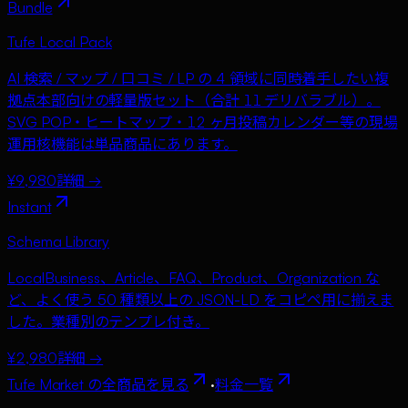
Bundle
Tufe Local Pack
AI 検索 / マップ / 口コミ / LP の 4 領域に同時着手したい複
拠点本部向けの軽量版セット（合計 11 デリバラブル）。
SVG POP・ヒートマップ・12 ヶ月投稿カレンダー等の現場
運用核機能は単品商品にあります。
¥9,980
詳細 →
Instant
Schema Library
LocalBusiness、Article、FAQ、Product、Organization な
ど、よく使う 50 種類以上の JSON-LD をコピペ用に揃えま
した。業種別のテンプレ付き。
¥2,980
詳細 →
Tufe Market の全商品を見る
·
料金一覧