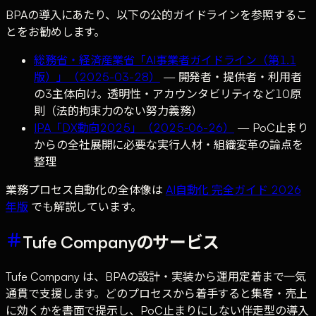
BPAの導入にあたり、以下の公的ガイドラインを参照するこ
とをお勧めします。
総務省・経済産業省「AI事業者ガイドライン（第1.1
版）」（2025-03-28）
— 開発者・提供者・利用者
の3主体向け。透明性・アカウンタビリティなど10原
則（法的拘束力のない努力義務）
IPA「DX動向2025」（2025-06-26）
— PoC止まり
からの全社展開に必要な実行人材・組織変革の論点を
整理
業務プロセス自動化の全体像は
AI自動化 完全ガイド 2026
年版
でも解説しています。
Tufe Companyのサービス
Tufe Company は、BPAの設計・実装から運用定着まで一気
通貫で支援します。どのプロセスから着手すると集客・売上
に効くかを書面で提示し、PoC止まりにしない伴走型の導入