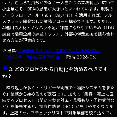
はい。むしろ社員数が少なく一人当たりの業務範囲が広い中
小企業こそ、BPAの恩恵が大きいといわれています。既製の
ワークフローツール（n8n・Difyなど）を活用すれば、フル
スクラッチ開発なしに業務フローを構築できます。ただし、
AI運用の人材・ノウハウ不足が課題になりやすいため（TDB
調査で活用企業の課題トップ）、外部の伴走支援を組み合わ
せる方法が現実的です。
※ 出典:
帝国データバンク「生成AIの活用状況調査」
（2024年、有効回答4,705社）
（取得 2026-06）
Q. どのプロセスから自動化を始めるべきです
か？
「繰り返しが多く・トリガーが明確で・複数システムをまた
ぐ」業務から始めるのが定石です。加えて「集客・売上に直
結するプロセス」（問い合わせ対応・見積もり・予約受付な
ど）を優先すると、投資対効果（ROI）が見えやすくなりま
す。上記のセルフチェックリストで対象業務を絞り込んでか