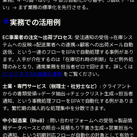
い」→ まず業務の標準化を先行させる。
実務での活用例
EC事業者の注文〜出荷プロセス
: 受注通知の受信→在庫シス
テムへの反映→配送業者への連携→顧客への出荷メール自動
送信、という一連のフローをBPAで自動処理する事例があり
ます。人手が介在するのは「在庫切れ時の判断」など例外処
理のみとなり、通常業務を担当者ゼロで回せます。詳しくは
ECビジネスのAI自動化事例
をご覧ください。
士業・専門サービス（税理士・社労士など）
: クライアント
からの書類受領→データ抽出→チェックリスト生成→担当者
通知、という事務処理フローをBPAで自動化する例がありま
す。繁忙期の属人的な処理集中を分散できます。
中小製造業（BtoB）
: 問い合わせフォームへの受信→製品情
報データベースとの照合→見積もり下書き生成→営業担当へ
の通知、という初期対応フローが自動化の対象として有効で