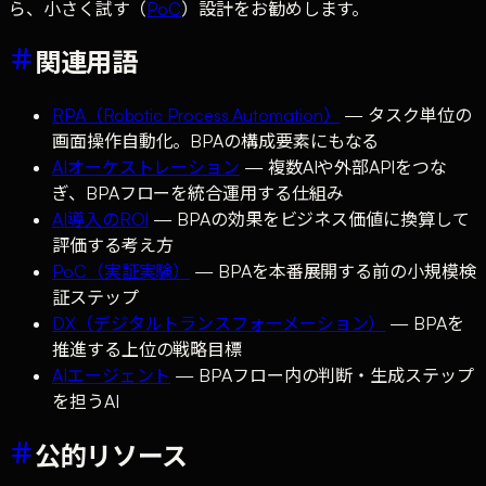
ら、小さく試す（
PoC
）設計をお勧めします。
関連用語
RPA（Robotic Process Automation）
— タスク単位の
画面操作自動化。BPAの構成要素にもなる
AIオーケストレーション
— 複数AIや外部APIをつな
ぎ、BPAフローを統合運用する仕組み
AI導入のROI
— BPAの効果をビジネス価値に換算して
評価する考え方
PoC（実証実験）
— BPAを本番展開する前の小規模検
証ステップ
DX（デジタルトランスフォーメーション）
— BPAを
推進する上位の戦略目標
AIエージェント
— BPAフロー内の判断・生成ステップ
を担うAI
公的リソース