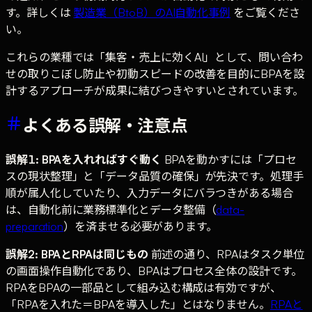
す。詳しくは
製造業（BtoB）のAI自動化事例
をご覧くださ
い。
これらの業種では「集客・売上に効くAI」として、問い合わ
せの取りこぼし防止や初動スピードの改善を目的にBPAを設
計するアプローチが成果に結びつきやすいとされています。
よくある誤解・注意点
誤解1: BPAを入れればすぐ動く
BPAを動かすには「プロセ
スの現状整理」と「データ品質の確保」が先決です。処理手
順が属人化していたり、入力データにバラつきがある場合
は、自動化前に業務標準化とデータ整備（
data-
preparation
）を済ませる必要があります。
誤解2: BPAとRPAは同じもの
前述の通り、RPAはタスク単位
の画面操作自動化であり、BPAはプロセス全体の設計です。
RPAをBPAの一部品として組み込む構成は有効ですが、
「RPAを入れた＝BPAを導入した」とはなりません。
RPAと