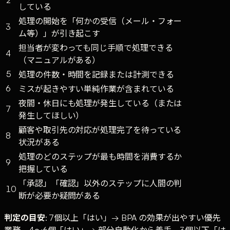
している
処理の開始を「何かの受信（メール・フォー
3
ム等）」が引き起こす
担当者が変わっても同じ手順で処理できる
4
（マニュアルがある）
5
処理の件数・時間を記録または計測できる
6
ミスが起きやすい単純作業が含まれている
夜間・休日にも処理が発生している（または
7
発生してほしい）
顧客や取引先の対応が処理完了を待っている
8
状況がある
処理のどのステップが最も時間を消費するか
9
把握している
「承認」「確認」以外のステップに人間の判
10
断が必要か疑問がある
判定の目安
: 7個以上「はい」→ BPA の効果が出やすい優先
業務。4〜6個「はい」→ 部分自動化から着手。3個以下「は