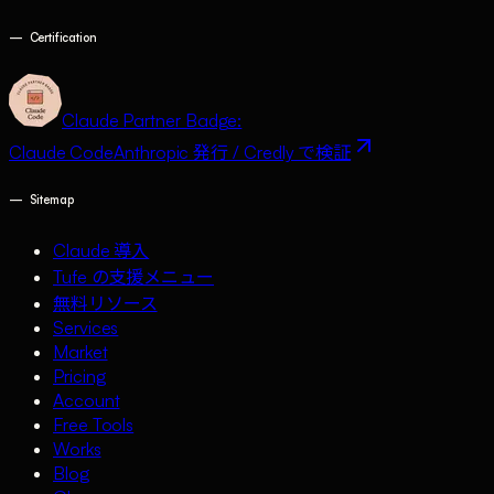
—
Certification
Claude Partner Badge:
Claude Code
Anthropic 発行 / Credly で検証
—
Sitemap
Claude 導入
Tufe の支援メニュー
無料リソース
Services
Market
Pricing
Account
Free Tools
Works
Blog