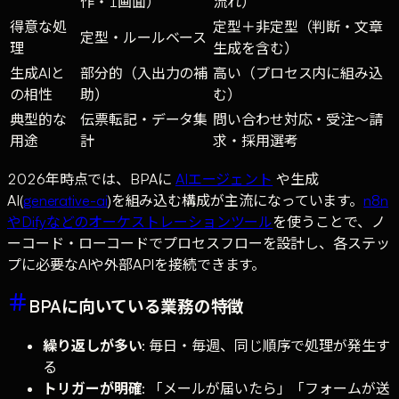
作・1画面）
流れ）
得意な処
定型＋非定型（判断・文章
定型・ルールベース
理
生成を含む）
生成AIと
部分的（入出力の補
高い（プロセス内に組み込
の相性
助）
む）
典型的な
伝票転記・データ集
問い合わせ対応・受注〜請
用途
計
求・採用選考
2026年時点では、BPAに
AIエージェント
や生成
AI(
generative-ai
)を組み込む構成が主流になっています。
n8n
やDifyなどのオーケストレーションツール
を使うことで、ノ
ーコード・ローコードでプロセスフローを設計し、各ステッ
プに必要なAIや外部APIを接続できます。
BPAに向いている業務の特徴
繰り返しが多い
: 毎日・毎週、同じ順序で処理が発生す
る
トリガーが明確
: 「メールが届いたら」「フォームが送