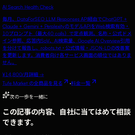
AI Search Health Check
毎月、DataForSEO LLM Responses API経由でChatGPT +
Claude + Gemini + PerplexityのモデルAPIをWeb検索有効・
10プロンプト（最大40 calls）で定点観測。名称・公式ドメ
イン参照、応答内SoV、AI検索量、Google AI Overview引用
を分けて報告し、robots.txt・公式情報・JSON-LDの改善案
を更新します。消費者向け各サービス画面の順位ではありま
せん。
¥14,800/月
詳細 →
Tufe Market の全商品を見る
·
料金一覧
次の一歩を一緒に
この記事の内容、自社に当てはめて相談
できます。