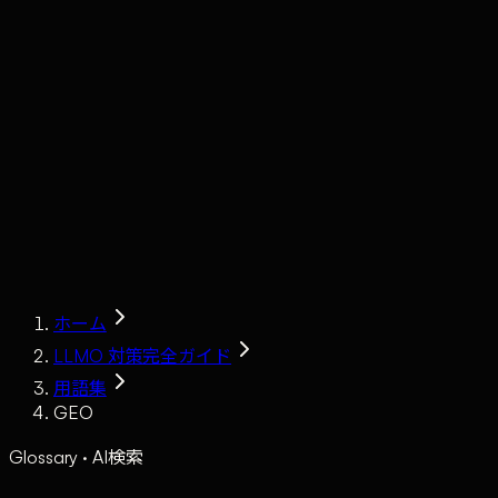
Claude
Services
Market
Tools
Works
Journal
Company
Contact
AI Sales
ホーム
LLMO 対策完全ガイド
用語集
GEO
Glossary · AI検索