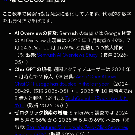
ここ数年で検索行動は急速に変化しています。代表的な数字
を出典付きで挙げます。
AI Overviewの普及
: Semrush の調査では Google 検索
の AI Overview 出現率は 2025 年 1 月時点 6.49%、7
月 24.61%、11 月 15.69% と変動しつつ拡大傾向
（※ 出典:
Semrush AI Overviews Study
（取得 2026-
05））
ChatGPT の規模
: 週間アクティブユーザーは 2024 年
8 月時点で 2 億人（※ 出典:
Axios "OpenAI says
ChatGPT usage has doubled in the last year"
（2024-
08-29、取得 2026-05））、2025 年 10 月時点で約
8 億人と報告（※ 出典:
TechCrunch（Backlinko まと
め）
（取得 2026-05））
ゼロクリック検索の増加
: SimilarWeb 調査では 2024
年 5 月の 56% から 2025 年 5 月の 69% へ上昇（※
出典:
Stan Ventures "Similarweb: Zero-Click Searches
Surge to 69%"
（取得 2026-05））