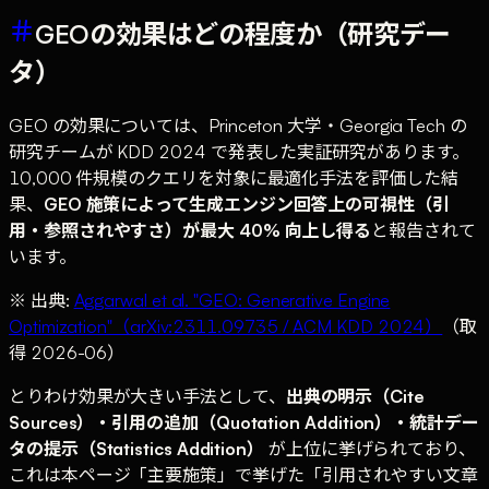
GEOの効果はどの程度か（研究デー
タ）
GEO の効果については、Princeton 大学・Georgia Tech の
研究チームが KDD 2024 で発表した実証研究があります。
10,000 件規模のクエリを対象に最適化手法を評価した結
果、
GEO 施策によって生成エンジン回答上の可視性（引
用・参照されやすさ）が最大 40% 向上し得る
と報告されて
います。
※ 出典:
Aggarwal et al. "GEO: Generative Engine
Optimization"（arXiv:2311.09735 / ACM KDD 2024）
（取
得 2026-06）
とりわけ効果が大きい手法として、
出典の明示（Cite
Sources）・引用の追加（Quotation Addition）・統計デー
タの提示（Statistics Addition）
が上位に挙げられており、
これは本ページ「主要施策」で挙げた「引用されやすい文章