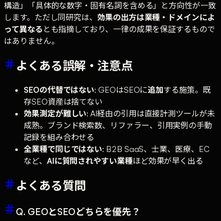
構造」「具体的な数字・固有名詞を含める」と方向性が一致
します。ただし同研究は、
効果の出方は業種・ドメインによ
って異なる
とも指摘しており、一律の成果を保証するもので
はありません。
よくある誤解・注意点
SEOの代替ではない
: GEOはSEOに
追加
する施策。既
存SEO資産は捨てない
効果測定が難しい
: AI経由の引用は直接計測ツールが未
成熟。ブランド検索数、リファラー、引用実例の手動
記録を組み合わせる
全業種で同じではない
: B2B SaaS、士業、医療、EC
など、
AIに質問されやすい業種
ほど効果が早く出る
よくある質問
Q. GEOとSEOどちらを優先？