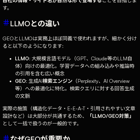
自社の情報・サイト名が自然な形で登場する
ことを目指しま
す。
LLMOとの違い
GEOとLLMOは実務上ほぼ同義で使われますが、細かく分け
ると以下のようになります:
LLMO
: 大規模言語モデル（GPT、Claude等のLLM自
体）向けの最適化。学習データへの組み込みや推論時
の引用を含む広い概念
GEO
: 生成AI
検索エンジン
（Perplexity、AI Overview
等）への最適化に特化。検索クエリに対する回答生成
の文脈
実際の施策（構造化データ・E-E-A-T・引用されやすい文章
設計など）は大部分が共通するため、
「LLMO/GEO対策」
として一括で扱うのが一般的です。
なぜGEOが重要か