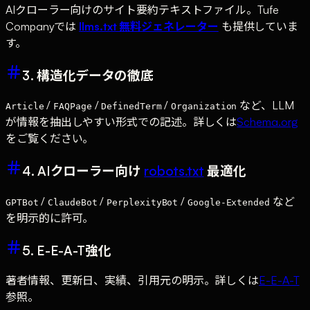
AIクローラー向けのサイト要約テキストファイル。Tufe
Companyでは
llms.txt 無料ジェネレーター
も提供していま
す。
3. 構造化データの徹底
/
/
/
など、LLM
Article
FAQPage
DefinedTerm
Organization
が情報を抽出しやすい形式での記述。詳しくは
Schema.org
をご覧ください。
4. AIクローラー向け
robots.txt
最適化
/
/
/
など
GPTBot
ClaudeBot
PerplexityBot
Google-Extended
を明示的に許可。
5. E-E-A-T強化
著者情報、更新日、実績、引用元の明示。詳しくは
E-E-A-T
参照。