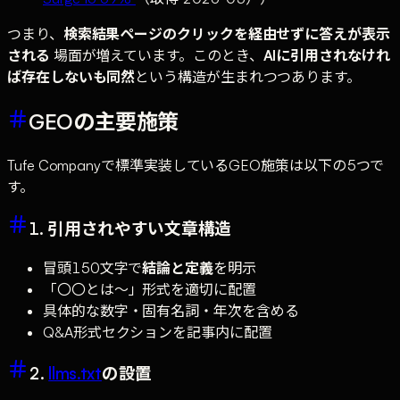
つまり、
検索結果ページのクリックを経由せずに答えが表示
される
場面が増えています。このとき、
AIに引用されなけれ
ば存在しないも同然
という構造が生まれつつあります。
GEOの主要施策
Tufe Companyで標準実装しているGEO施策は以下の5つで
す。
1. 引用されやすい文章構造
冒頭150文字で
結論と定義
を明示
「〇〇とは〜」形式を適切に配置
具体的な数字・固有名詞・年次を含める
Q&A形式セクションを記事内に配置
2.
llms.txt
の設置