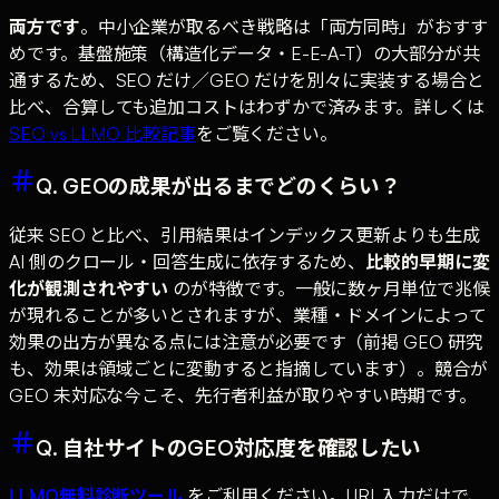
両方です
。中小企業が取るべき戦略は「両方同時」がおすす
めです。基盤施策（構造化データ・E-E-A-T）の大部分が共
通するため、SEO だけ／GEO だけを別々に実装する場合と
比べ、合算しても追加コストはわずかで済みます。詳しくは
SEO vs LLMO 比較記事
をご覧ください。
Q. GEOの成果が出るまでどのくらい？
従来 SEO と比べ、引用結果はインデックス更新よりも生成
AI 側のクロール・回答生成に依存するため、
比較的早期に変
化が観測されやすい
のが特徴です。一般に数ヶ月単位で兆候
が現れることが多いとされますが、業種・ドメインによって
効果の出方が異なる点には注意が必要です（前掲 GEO 研究
も、効果は領域ごとに変動すると指摘しています）。競合が
GEO 未対応な今こそ、先行者利益が取りやすい時期です。
Q. 自社サイトのGEO対応度を確認したい
LLMO無料診断ツール
をご利用ください。URL入力だけで、