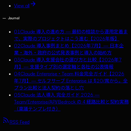
View all
—
Journal
01
Claude 導入の進め方 — 最初の相談から運用定着ま
で、実際のプロジェクトはこう進む【2026年版】
02
Claude 導入事例まとめ【2026年7月】— 日本企
業・海外・政府の公式発表事例と導入の始め方
03
Claude 導入支援会社の選び方と比較【2026年7
月】— 支援タイプ別の選定軸と各社の公表情報
04
Claude Enterprise・Team 料金完全ガイド【2026
年7月】— セルフサーブ Enterprise は $20/席から。全
プラン比較と法人契約の落とし穴
05
Claude 法人導入 完全ガイド 2026 —
Team/Enterprise/API/Bedrock の 4 経路比較と契約実務
（稟議テンプレ付き）
RSS Feed