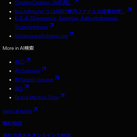
Citation
Citation（AI引用）
llms.txt
llms.txt（LLM向け案内ファイルの提案仕様）
E-E-A-T
Experience, Expertise, Authoritativeness,
Trustworthiness
Schema.org
Schema.org
More in
AI検索
AEO
AI Overview
AI Search Volume
AIO
Brand Mention Rate
View all terms
無料相談
自社の場合をオンラインで相談