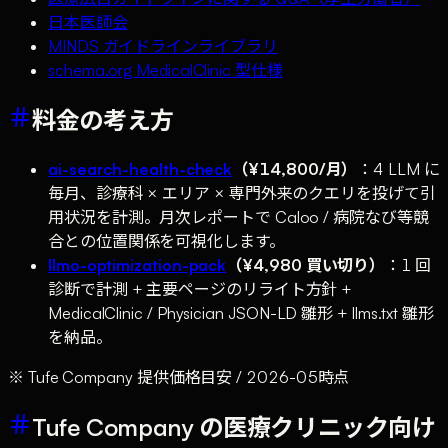
日本医師会
MINDS ガイドラインライブラリ
schema.org MedicalClinic 型仕様
料金の考え方
ai-search-health-check
（¥14,800/月）
：4 LLM に
毎月、診療科 × エリア × 専門外来のクエリを投げて引
用状況を計測。月次レポートで Caloo / 病院なび等競
合との位置関係を可視化します。
llmo-optimization-pack
（¥4,980 買い切り）
：1 回
診断で計測 + 主要ページのリライト方針 +
MedicalClinic / Physician JSON-LD 雛形 + llms.txt 雛形
を納品。
※ Tufe Company 提供価格目安 / 2026-05時点
Tufe Company の医療クリニック向け