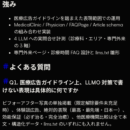
強み
医療広告ガイドラインを踏まえた表現範囲での運用
MedicalClinic / Physician / FAQPage / Article schema
の組み合わせ実装
4 LLM への実問合せ計測（診療科・エリア・専門外来
の 3 軸）
専門外来ページ・診療時間 FAQ 設計と llms.txt 雛形
よくある質問
Q1. 医療広告ガイドライン上、LLMO 対策で書
けない表現は具体的に何ですか
ビフォーアフター写真の単独掲載（限定解除要件未充足
時）、体験談広告、絶対的表現（最高・最先端・日本一）、
効能保証（必ず治る・完全治癒）、他医療機関比較は全て本
文・構造化データ・llms.txt のいずれにも入れません。