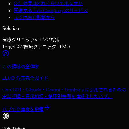
Q4. 効果はどれくらいで出ますか
関連する Tufe Company のサービス
まずは無料診断から
Solution
医療クリニック
×
LLMO対策
Target KW
医療クリニック LLMO
この領域の全体像
LLMO 対策完全ガイド
ChatGPT・Claude・Gemini・Perplexity に引用されるための
実装手順・費用相場・業種別事例を体系化したハブ。
ハブで全体像を把握
Pain Points