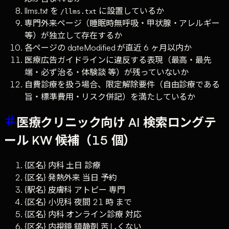
llms.txt を
に設置しているか
/llms.txt
専門外来ページ（睡眠時無呼吸・甲状腺・アレルギー
等）が独立して存在するか
各ページの dateModified が直近 6 ヶ月以内か
医療広告ガイドラインに違反する表現（最高・最先
端・必ず治る・体験談 等）が残っていないか
自費診療を扱う場合、限定解除要件（自由診療である
旨・標準費用・リスク併記）を満たしているか
医療クリニック向け AI 検索ロングテ
ール KW 候補（15 個）
{区名} 内科 土日 診療
{区名} 発熱外来 当日 予約
{駅名} 皮膚科 アトピー 専門
{区名} 小児科 夜間 21 時 まで
{区名} 内科 オンライン診療 対応
{区名} 内視鏡 鎮静剤 苦しくない