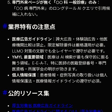
専門外来ページが無く「○○ 科 一般診療」のみ
：
「○○ 病 専門外来」のロングテール AI クエリで引用候
補に入れない。
業界特有の注意点
医療広告ガイドライン
：誇大広告・体験談広告・他医
療機関比較は禁止。限定解除要件は厳格運用が必要。
LLMO 対策の文脈でも全レイヤーで遵守が必要です。
YMYL 最重要領域
：医療は AI 検索が最も保守的に振る
舞う領域。E-E-A-T、特に医師の医籍登録番号・専門
医資格・所属学会の明示が効きます。
個人情報保護
：患者情報・症例写真の取り扱いは個人
情報保護法・医療情報ガイドラインの遵守が必須。
公的リソース集
厚生労働省 医療広告ガイドライン
医療広告ガイドラインに関する Q&A（厚生労働省）