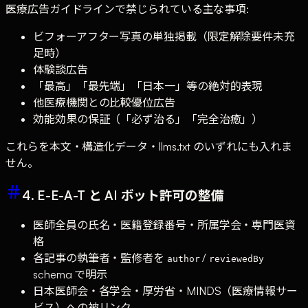
医療広告ガイドラインで禁じられている主な事項:
ビフォーアフター写真の単独掲載（限定解除要件未充
足時）
体験談広告
「最高」「最先端」「日本一」等の絶対的表現
他医療機関との比較優位広告
効能効果の保証（「必ず治る」「完全治癒」）
これらを本文・構造化データ・llms.txt のいずれにも入れま
せん。
4. E-E-A-T と AI ボット許可の整備
医師全員の氏名・医籍登録番号・所属学会・専門医資
格
各記事の執筆者・監修者を
/
author
reviewedBy
schema で明示
日本医師会・各学会・厚労省・MINDS（医療情報サー
ビス）への被リンク