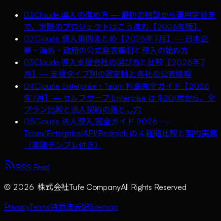
01
Claude 導入の進め方 — 最初の相談から運用定着ま
で、実際のプロジェクトはこう進む【2026年版】
02
Claude 導入事例まとめ【2026年7月】— 日本企
業・海外・政府の公式発表事例と導入の始め方
03
Claude 導入支援会社の選び方と比較【2026年7
月】— 支援タイプ別の選定軸と各社の公表情報
04
Claude Enterprise・Team 料金完全ガイド【2026
年7月】— セルフサーブ Enterprise は $20/席から。全
プラン比較と法人契約の落とし穴
05
Claude 法人導入 完全ガイド 2026 —
Team/Enterprise/API/Bedrock の 4 経路比較と契約実務
（稟議テンプレ付き）
RSS Feed
©
2026
株式会社Tufe Company
All Rights Reserved
Privacy
Terms
特商法表記
Sitemap