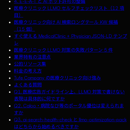
4. E-E-A-T と AI ボット許可の整備
医療クリニック LLMO セルフチェックリスト（12 項
目）
医療クリニック向け AI 検索ロングテール KW 候補
（15 個）
すぐ使える MedicalClinic + Physician JSON-LD テンプ
レ
医療クリニック LLMO 対策の失敗パターン 5 件
業界特有の注意点
公的リソース集
料金の考え方
Tufe Company の医療クリニック向け強み
よくある質問
Q1. 医療広告ガイドライン上、LLMO 対策で書けない
表現は具体的に何ですか
Q2. Caloo・病院なび等のポータル優位は変えられま
すか
Q3. ai-search-health-check と llmo-optimization-pack
はどちらから始めるべきですか