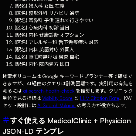
{駅名} 婦人科 女医 在籍
{区名} 整形外科 リハビリ 通院
{駅名} 耳鼻科 子供 連れて行きやすい
{区名} 心療内科 初診 当日
{駅名} 内科 健康診断 オプション
{区名} アレルギー科 舌下免疫療法 対応
{駅名} 内科 英語対応 外国人
{区名} 睡眠時無呼吸 検査 自宅
{駅名} 内科 院内処方 即日
検索ボリュームは Google キーワードプランナー等で確認で
きますが、AI 経由のクエリは計測困難です。実引用の有無を
測るには
ai-search-health-check
を推奨します。クリニック
単位で見る指標は
Visibility Score
と
LLM Citation Rate
、KW
セット設計には
AI Search Volume
の考え方が役立ちます。
すぐ使える MedicalClinic + Physician
JSON-LD テンプレ