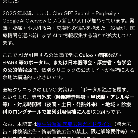
ました。
2025 年以降、ここに ChatGPT Search・Perplexity・
Google AI Overview という新しい入口が加わっています。発
熱・腹痛・小児科救急・皮膚科の悩みを抱えた一般層が、医
療機関を選ぶ前にまず AI で情報収集する流れが拡大してい
ます。
ここで AI が引用するのはほぼ常に
Caloo・病院なび・
EPARK 等のポータル、または日本医師会・厚労省・各学会
の公的情報源
で、個別クリニックの公式サイトが候補に入る
余地は構造的に小さいです。
医療クリニックの LLMO 対策は、「ポータル独占を覆す」
というより、
専門外来（睡眠時無呼吸・甲状腺・アレルギー
等）・対応時間帯（夜間・土日・発熱外来）・地域 × 診療
科のロングテールで並列引用候補に入る
取り組みです。
なお、本記事は
厚生労働省 医療広告ガイドライン
（誇大広
告・体験談広告・術前術後広告の禁止、限定解除要件等）の