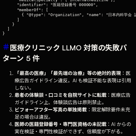
      "identifier": "医籍登録番号 000000",

      "memberOf": [

        { "@type": "Organization", "name": "日本内科学会
      ]

    }

  ]

医療クリニック LLMO 対策の失敗パ
ターン 5 件
「最高の医療」「最先端の治療」等の絶対的表現
：医
療広告ガイドライン違反。AI も検証不能な表現は引用
しない。
患者の体験談・口コミを自院サイトに転載
：医療広告
ガイドライン上、体験談広告は原則禁止。
ビフォーアフター写真の単独掲載
：限定解除要件未充
足の場合は違反。
医師の医籍登録番号・専門医資格の未記載
：AI からの
実在検証・専門性検証ができず、信頼度が下がる。