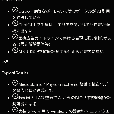
Caloo・病院なび・EPARK 等のポータルが AI 引用
を独占している
ChatGPT で診療科 + エリアを聞かれても自院が候
補に出ない
医療広告ガイドラインで書ける表現に強い制約があ
る（限定解除要件等）
AI 引用状況を継続計測する仕組みが院内に無い
Typical Results
MedicalClinic / Physician schema 整備で構造化デー
タ警告ゼロが達成可能
llms.txt と FAQ 整備で AI からの問合せ参照経路が計
測可能になる
実装 3〜6 ヶ月で Perplexity の診療科 × エリアクエ