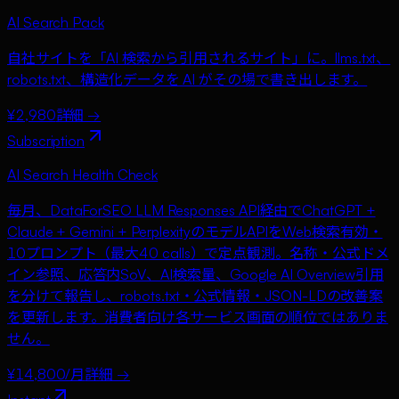
AI Search Pack
自社サイトを「AI 検索から引用されるサイト」に。llms.txt、
robots.txt、構造化データを AI がその場で書き出します。
¥2,980
詳細 →
Subscription
AI Search Health Check
毎月、DataForSEO LLM Responses API経由でChatGPT +
Claude + Gemini + PerplexityのモデルAPIをWeb検索有効・
10プロンプト（最大40 calls）で定点観測。名称・公式ドメ
イン参照、応答内SoV、AI検索量、Google AI Overview引用
を分けて報告し、robots.txt・公式情報・JSON-LDの改善案
を更新します。消費者向け各サービス画面の順位ではありま
せん。
¥14,800/月
詳細 →