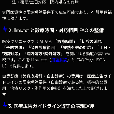
法・夜間/土日対応・院内処方の有無
専門医資格は限定解除要件下で広告可能であり、AI 引用候補
性に効きます。
2. llms.txt と診療時間・対応範囲 FAQ の整備
医療クリニックでは AI から
「診療時間」「初診の流れ」
「予約方法」「保険診療範囲」「発熱外来の対応」「土日・
夜間対応」「院内処方/院外処方」
を聞かれる頻度が高い領
域です。これを
（
用語解説
）と FAQPage JSON-
llms.txt
LD で提供します。
自費診療（美容皮膚科・自由診療）の費用は、医療広告ガイ
ドラインの限定解除要件（自由診療である旨、標準的な費
用、治療リスク・副作用の併記）を満たした上で記述しま
す。
3. 医療広告ガイドライン遵守の表現運用