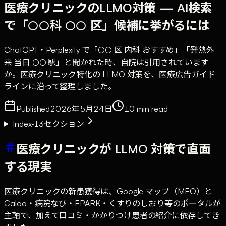
医療クリニックのLLMO対策 — AI検索
で「○○科 ○○ 区」候補に挙がるには
ChatGPT・Perplexity で「○○ 区 内科 おすすめ」「発熱外
来 当日 ○○ 駅」と聞かれた時、自院は引用されています
か。医療クリニック特化の LLMO 対策を、医療広告ガイド
ラインに沿って整理しました。
Published
2026年5月24日
10
min read
Index
·
13
セクション
医療クリニックが LLMO 対策で直面
する現実
医療クリニックの新患獲得は、Google マップ（MEO）と
Caloo・病院なび・EPARK・くすりのしおり等のポータルが
主軸で、加えて口コミ・かかりつけ患者の紹介に依存してき