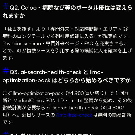
Q2. Caloo・病院なび等のポータル優位は変えら
れますか
「独占を覆す」より「専門外来・対応時間帯・エリア × 診
療科のロングテールで並列引用候補に入る」が現実的です。
Physician schema・専門外来ページ・FAQ を充実させるこ
とで、AI が複数ソースを引用する際の候補に入る確率を上げ
ます。
Q3. ai-search-health-check と llmo-
optimization-pack はどちらから始めるべきですか
まず llmo-optimization-pack（¥4,980 買い切り）で 1 回診
断と MedicalClinic JSON-LD・llms.txt 整備から始め、その後
継続計測が必要なら ai-search-health-check（¥14,800/
月）へ。近日リリースの
/llmo-free-check
は無料の簡易診断
です。