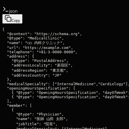
json
Copy
{

  "@context": "https://schema.org",

  "@type": "MedicalClinic",

  "name": "○○ 内科クリニック",

  "url": "https://example.com",

  "telephone": "+81-3-0000-0000",

  "address": {

    "@type": "PostalAddress",

    "addressLocality": "新宿区",

    "addressRegion": "東京都",

    "addressCountry": "JP"

  },

  "medicalSpecialty": ["InternalMedicine","Cardiology"],
  "openingHoursSpecification": [

    { "@type": "OpeningHoursSpecification", "dayOfWeek"
    { "@type": "OpeningHoursSpecification", "dayOfWeek":
  ],

  "member": [

    {

      "@type": "Physician",

      "name": "医師 山田 太郎",

      "jobTitle": "院長",

      "medicalSpecialty": ["InternalMedicine"],
