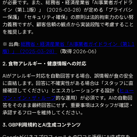
が必要です。また、総務省・経済産業省「AI事業者ガイドラ
イン（第1.1版）」（2025-03-28）が定める「プライバシ
ー保護」「セキュリティ確保」の原則は法的拘束力のない努
力義務ですが、顧客信頼の観点から実装段階で考慮すること
を推奨します。
※ 出典:
総務省・経済産業省「AI事業者ガイドライン（第1.1
版）」（2025-03-28）
（取得 2026-06）
2. 食物アレルギー・健康情報への対応
AIがアレルギー対応を自動回答する場合、誤情報が食の安全
に直結します。回答に不確実性がある場合は「スタッフに直
接確認してください」とエスカレーションする設計（
ヒュー
マン・イン・ザ・ループ
的な運用）が必須です。AIの自動回
答をそのまま最終回答にせず、重要事項はスタッフが確認・
承認するフローを維持してください。
3. GBP利用規約とAI生成コンテンツ
Googleビジネスプロフィールへの口コミ返信にAI生成文を