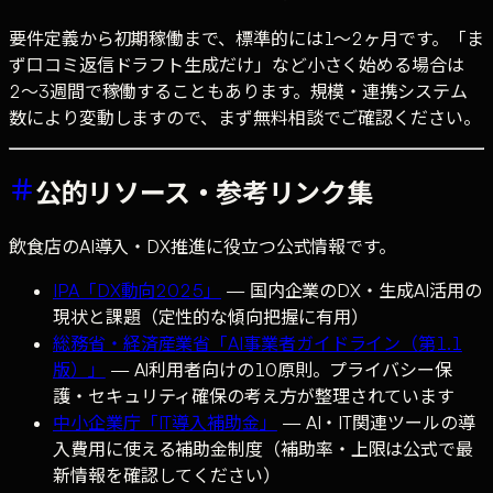
要件定義から初期稼働まで、標準的には1〜2ヶ月です。「ま
ず口コミ返信ドラフト生成だけ」など小さく始める場合は
2〜3週間で稼働することもあります。規模・連携システム
数により変動しますので、まず無料相談でご確認ください。
公的リソース・参考リンク集
飲食店のAI導入・DX推進に役立つ公式情報です。
IPA「DX動向2025」
— 国内企業のDX・生成AI活用の
現状と課題（定性的な傾向把握に有用）
総務省・経済産業省「AI事業者ガイドライン（第1.1
版）」
— AI利用者向けの10原則。プライバシー保
護・セキュリティ確保の考え方が整理されています
中小企業庁「IT導入補助金」
— AI・IT関連ツールの導
入費用に使える補助金制度（補助率・上限は公式で最
新情報を確認してください）