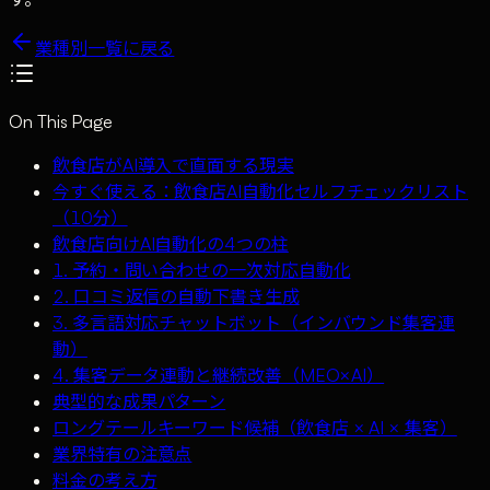
業種別一覧に戻る
On This Page
飲食店がAI導入で直面する現実
今すぐ使える：飲食店AI自動化セルフチェックリスト
（10分）
飲食店向けAI自動化の4つの柱
1. 予約・問い合わせの一次対応自動化
2. 口コミ返信の自動下書き生成
3. 多言語対応チャットボット（インバウンド集客連
動）
4. 集客データ連動と継続改善（MEO×AI）
典型的な成果パターン
ロングテールキーワード候補（飲食店 × AI × 集客）
業界特有の注意点
料金の考え方