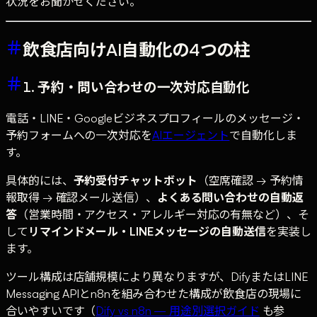
状況をお聞かせください。
飲食店向けAI自動化の4つの柱
1. 予約・問い合わせの一次対応自動化
電話・LINE・Googleビジネスプロフィールのメッセージ・
予約フォームへの一次対応を
AIエージェント
で自動化しま
す。
具体的には、
予約受付チャットボット
（空席確認 → 予約情
報取得 → 確認メール送信）、
よくある問い合わせの自動返
答
（営業時間・アクセス・アレルギー対応の有無など）、そ
して
リマインドメール・LINEメッセージの自動送信
を実装し
ます。
ツール構成は店舗規模により異なりますが、DifyまたはLINE
Messaging APIとn8nを組み合わせた構成が飲食店の現場に
合いやすいです（
Dify vs n8n — 用途別選択ガイド
も参