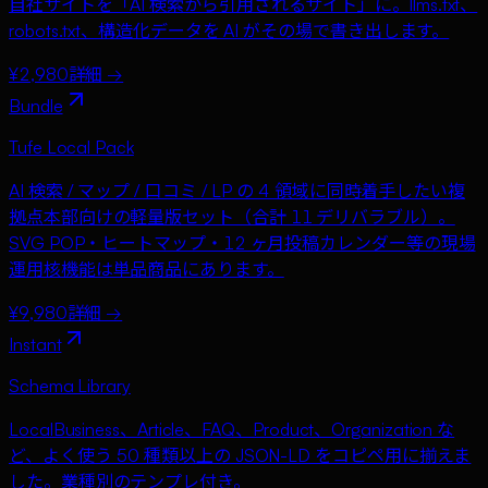
自社サイトを「AI 検索から引用されるサイト」に。llms.txt、
robots.txt、構造化データを AI がその場で書き出します。
¥2,980
詳細 →
Bundle
Tufe Local Pack
AI 検索 / マップ / 口コミ / LP の 4 領域に同時着手したい複
拠点本部向けの軽量版セット（合計 11 デリバラブル）。
SVG POP・ヒートマップ・12 ヶ月投稿カレンダー等の現場
運用核機能は単品商品にあります。
¥9,980
詳細 →
Instant
Schema Library
LocalBusiness、Article、FAQ、Product、Organization な
ど、よく使う 50 種類以上の JSON-LD をコピペ用に揃えま
した。業種別のテンプレ付き。