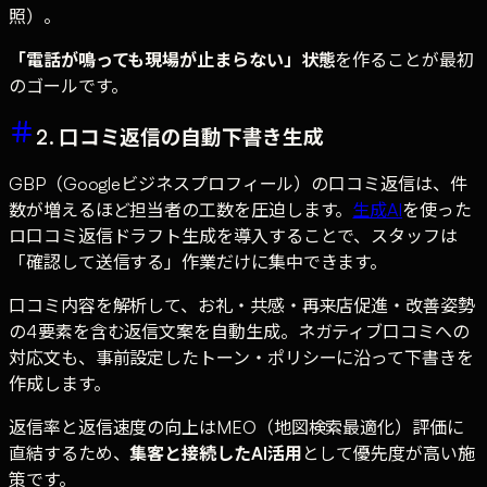
照）。
「電話が鳴っても現場が止まらない」状態
を作ることが最初
のゴールです。
2. 口コミ返信の自動下書き生成
GBP（Googleビジネスプロフィール）の口コミ返信は、件
数が増えるほど担当者の工数を圧迫します。
生成AI
を使った
ロ口コミ返信ドラフト生成を導入することで、スタッフは
「確認して送信する」作業だけに集中できます。
口コミ内容を解析して、お礼・共感・再来店促進・改善姿勢
の4要素を含む返信文案を自動生成。ネガティブ口コミへの
対応文も、事前設定したトーン・ポリシーに沿って下書きを
作成します。
返信率と返信速度の向上はMEO（地図検索最適化）評価に
直結するため、
集客と接続したAI活用
として優先度が高い施
策です。