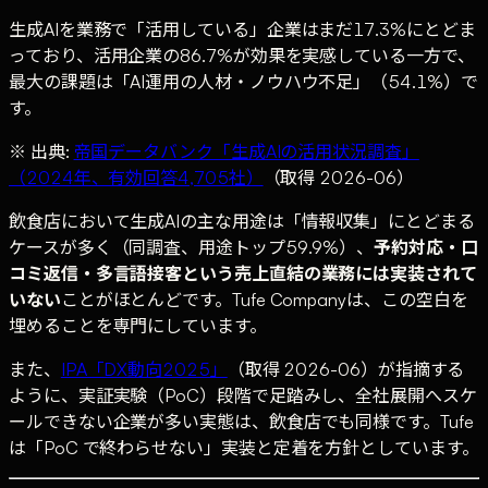
生成AIを業務で「活用している」企業はまだ17.3%にとどま
っており、活用企業の86.7%が効果を実感している一方で、
最大の課題は「AI運用の人材・ノウハウ不足」（54.1%）で
す。
※ 出典:
帝国データバンク「生成AIの活用状況調査」
（2024年、有効回答4,705社）
（取得 2026-06）
飲食店において生成AIの主な用途は「情報収集」にとどまる
ケースが多く（同調査、用途トップ59.9%）、
予約対応・口
コミ返信・多言語接客という売上直結の業務には実装されて
いない
ことがほとんどです。Tufe Companyは、この空白を
埋めることを専門にしています。
また、
IPA「DX動向2025」
（取得 2026-06）が指摘する
ように、実証実験（PoC）段階で足踏みし、全社展開へスケ
ールできない企業が多い実態は、飲食店でも同様です。Tufe
は「PoC で終わらせない」実装と定着を方針としています。