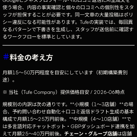
使う場合、内容の事実確認と個々の口コミへの個別性をスタ
ッフが担保することが必要です。同一文章の大量投稿はポリ
シー違反になる可能性があります。Tufeの実装では、毎回異
なるパターンで下書きを生成し、スタッフが送信前に確認す
るワークフローを標準としています。
料金の考え方
月額15〜50万円程度を目安にしています（初期構築費別
途）。
※ 当社（Tufe Company）提供価格目安 / 2026-06時点
規模別の内訳は次の通りです。**小規模（1〜3店舗）**の場
合、予約問い合わせ自動化＋口コミ返信ドラフト生成の基本
構成で月額15〜25万円前後。**中規模（4〜10店舗）**で
は多言語対応チャットボット・GBPダッシュボード連携を加
えて月額25〜40万円前後。
チェーン・グループ店舗
は店舗