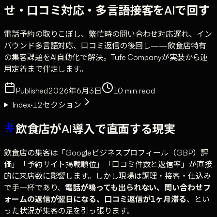
せ・口コミ対応・多言語接客をAIで回す
電話予約の取りこぼし、繁忙時の問い合わせ対応遅れ、イン
バウンド多言語対応、口コミ返信の後回し——飲食店特有
の集客課題をAI自動化で解決。Tufe Companyが実装から運
用定着まで伴走します。
Published
2026年6月3日
10
min read
Index
·
12
セクション
飲食店がAI導入で直面する現実
飲食店の集客は「Googleビジネスプロフィール（GBP）評
価」「予約サイト掲載順位」「口コミ件数と返信率」が直接
的に来店数に影響します。しかし現場は調理・接客・仕込み
で手一杯であり、
電話が鳴っても出られない、問い合わせフ
ォームの返信が翌日になる、口コミ返信が1ヶ月滞る
、とい
った状況が集客の足を引っ張ります。