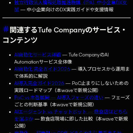
独立行政法人情報処理推進機構（IPA）中小企業DX支
援
— 中小企業向けのDX実践ガイドや支援情報
関連するTufe Companyのサービス・
コンテンツ
AI自動化サービス詳細
— Tufe CompanyのAI
Automationサービス全体像
AI自動化 完全ガイド2026
— 導入プロセスから運用ま
で体系的に解説
AI導入完全ガイド2026
— PoC止まりにしないための
実践ロードマップ（本waveで新規公開）
PoC vs 本番展開 — AI導入フェーズの違い
— フェーズ
ごとの判断基準（本waveで新規公開）
AIエージェント vs チャットボット — 飲食店はどちら
を選ぶか
— 飲食店現場に即した比較（本waveで新規
公開）
自動化 — 営業側 vs CS側 どちらを先に着手するか
—