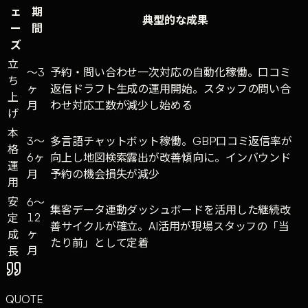
ェ
期
典型的な成果
ー
間
ズ
立
〜3
予約・問い合わせ一次対応の自動化稼働。口コミ
ち
ヶ
返信ドラフト生成の運用開始。スタッフの問い合
上
月
わせ対応工数が減少し始める
げ
本
3〜
多言語チャットボット稼働。GBP口コミ返信率が
格
6ヶ
向上し地図検索露出が改善傾向に。インバウンド
運
月
予約の機会損失が減少
用
安
6〜
集客データ連動ダッシュボードを活用した継続改
12
定
善サイクルが確立。AI活用が現場スタッフの「当
ヶ
成
たり前」として定着
月
長
QUOTE