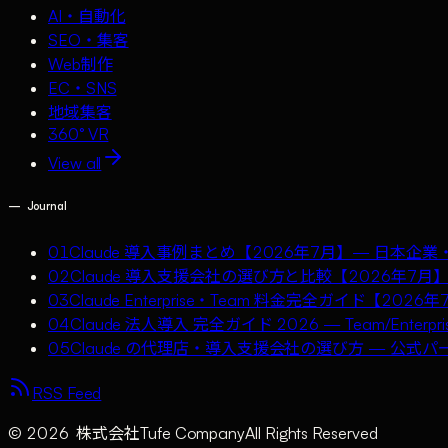
AI・自動化
SEO・集客
Web制作
EC・SNS
地域集客
360° VR
View all
—
Journal
01
Claude 導入事例まとめ【2026年7月】— 日本
02
Claude 導入支援会社の選び方と比較【2026年
03
Claude Enterprise・Team 料金完全ガイド【2
04
Claude 法人導入 完全ガイド 2026 — Team/Ente
05
Claude の代理店・導入支援会社の選び方 — 公式パ
RSS Feed
©
2026
株式会社Tufe Company
All Rights Reserved