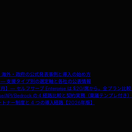
企業・海外・政府の公式発表事例と導入の始め方
7月】— 支援タイプ別の選定軸と各社の公表情報
026年7月】— セルフサーブ Enterprise は $20/席から。全プ
rprise/API/Bedrock の 4 経路比較と契約実務（稟議テンプレ付き）
ートナー制度と 4 つの導入経路【2026年版】