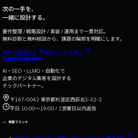
次の一手を、
一緒に設計する。
要件整理 / 戦略設計 / 実装 / 運用まで一貫対応。
無料診断と無料相談から、課題の輪郭を明確にします。
無料で相談する
無料ツールを使う
TUFE COMPANY
AI・SEO・LLMO・自動化で
企業のデジタル集客を設計する
テックパートナー。
〒167-0042 東京都杉並区西荻北3-32-2
平日 10:00〜19:00 / 2営業日以内返信
—
事業ブランド
Robots Visible
360° 撮影 / MEO / ローカル集客特化