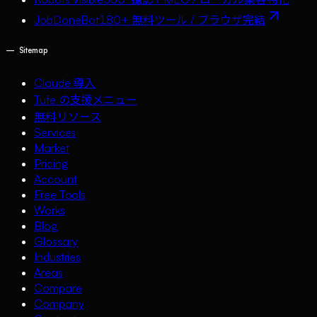
JobDoneBot
180+ 無料ツール / ブラウザ完結
—
Sitemap
Claude 導入
Tufe の支援メニュー
無料リソース
Services
Market
Pricing
Account
Free Tools
Works
Blog
Glossary
Industries
Areas
Compare
Company