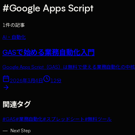
#
Google Apps Script
1
件の記事
AI・自動化
GASで始める業務自動化入門
Google Apps Script（GAS）は無料で使える業務
2026年3月4日
12
分
関連タグ
#
GAS
#
業務自動化
#
スプレッドシート
#
無料ツール
—
Next Step