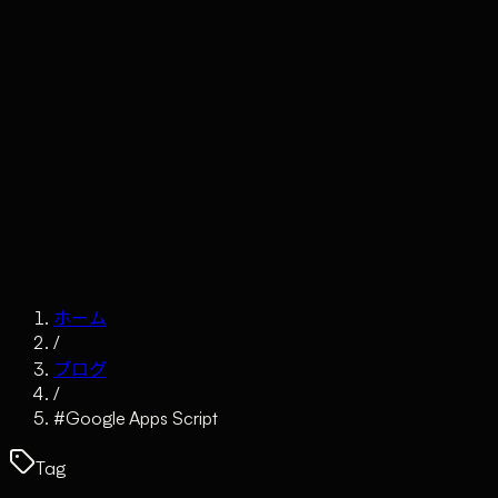
Claude
Services
Market
Tools
Works
Journal
Company
Contact
AI Sales
ホーム
/
ブログ
/
#
Google Apps Script
Tag