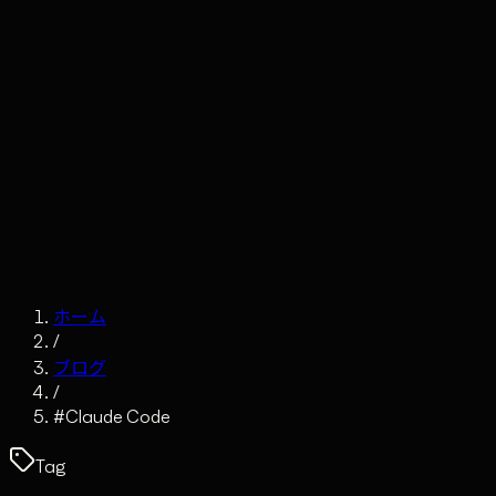
Claude
Services
Market
Tools
Works
Journal
Company
Contact
AI Sales
ホーム
/
ブログ
/
#
Claude Code
Tag