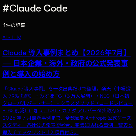
#
Claude Code
4
件の記事
AI・LLM
Claude 導入事例まとめ【2026年7月】
— 日本企業・海外・政府の公式発表事
例と導入の始め方
「Claude 導入事例」を一次出典だけで整理。楽天（市場投
入 79% 短縮）・みずほ FG（3 万人展開）・NEC（日本初
グローバルパートナー）・クラスメソッド（コードレビュー
80% 削減）に加え、UST・カナダ アルバータ州政府の
2026 年 7 月最新事例まで、全数値を Anthropic 公式ケース
スタディ・各社公式発表で照合。稟議に貼れる事例一覧表と
導入チェックリスト 12 項目付き。