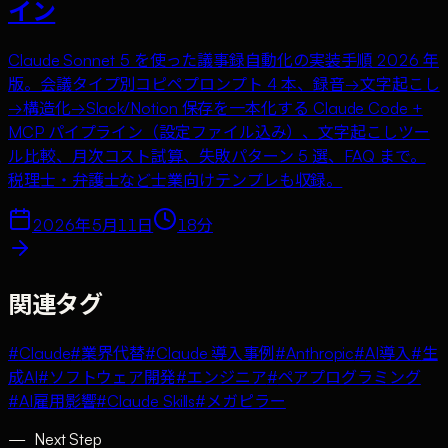
イン
Claude Sonnet 5 を使った議事録自動化の実装手順 2026 年
版。会議タイプ別コピペプロンプト 4 本、録音→文字起こし
→構造化→Slack/Notion 保存を一本化する Claude Code +
MCP パイプライン（設定ファイル込み）、文字起こしツー
ル比較、月次コスト試算、失敗パターン 5 選、FAQ まで。
税理士・弁護士など士業向けテンプレも収録。
2026年5月11日
18
分
関連タグ
#
Claude
#
業界代替
#
Claude 導入事例
#
Anthropic
#
AI導入
#
生
成AI
#
ソフトウェア開発
#
エンジニア
#
ペアプログラミング
#
AI雇用影響
#
Claude Skills
#
メガピラー
—
Next Step