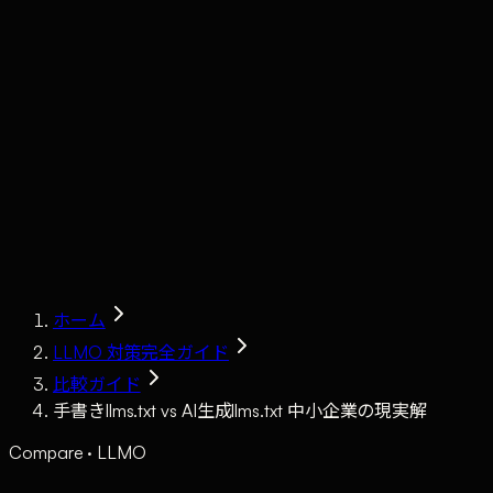
Claude
Services
Market
Tools
Works
Journal
Company
Contact
AI Sales
ホーム
LLMO 対策完全ガイド
比較ガイド
手書きllms.txt vs AI生成llms.txt 中小企業の現実解
Compare · LLMO