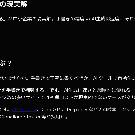
小企業の現実解
する」が中小企業の現実解。手書きの精度 vs AI生成の速度、
選ぶ？
で悩んでいませんか。手書きで丁寧に書くべきか、AI ツールで自
ンを手書きで補強する」です。
AI生成は速さと網羅性に優れる
ージ数の多いサイトでは初期コストが現実的でないケースがあ
です。
AI Overview
、ChatGPT、Perplexity などのA
loudflare・fast.ai 等が採用）。