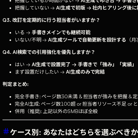
把握しているが時間がない →
AI生成で叩き台 → 手書
把握していない →
AI生成で初版 → 社内ヒアリング後に
Q3. 改訂を定期的に行う担当者がいますか？
いる →
手書きメインでも継続可能
いない/不明 →
AI生成ツールで自動更新を設計する
（月
Q4. AI検索での引用強化を優先しますか？
はい →
AI生成で設置完了 → 手書きで「強み」「実績」
まず設置だけしたい →
AI生成のみで完結
判定まとめ:
完全手書き: ページ数30未満 & 担当者が強みを把握 &
完全AI生成: ページ数100超 or 担当者リソース不足 o
併用（推奨): 上記以外のSMBほぼ全般
ケース別: あなたはどちらを選ぶべきか