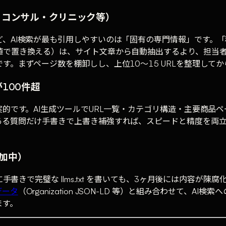
業・コンサル・クリニック等）
、AI検索が最も引用しやすいのは「固有の専門情報」です。「
値で置き換える）は、サイト文章から自動抽出するより、担当者
。まずページ数を棚卸しし、上位10〜15 URLを整理して
100件超
す。AI生成ツールでURL一覧・カテゴリ構造・主要商品ページを
ある質問だけ手書きで上書き補強すれば、スピードと精度を両立
追加中）
書きで完璧な llms.txt を書いても、3ヶ月後には内容が
データ
（Organization JSON-LD 等）と組み合わせて、
ます。