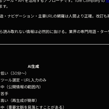
るツール・API を活用するアプローチです。Tufe Company の
A
ます。
構造・ナビゲーション・主要URLの網羅は人間より正確。改訂
から読み取れない情報は必然的に抜ける。業界の専門用語・タ
AI生成
低い（30分〜）
ツール選定・URL入力のみ
中（公開情報の範囲内）
苦手
高い（再生成が簡単）
中（重要文脈を見落とすことがある）