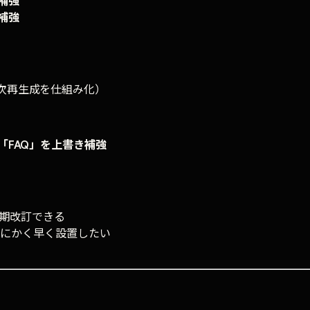
き補強
補強
次再生成を仕組み化）
「FAQ」を上書き補強
 定期改訂できる
r とにかく早く設置したい