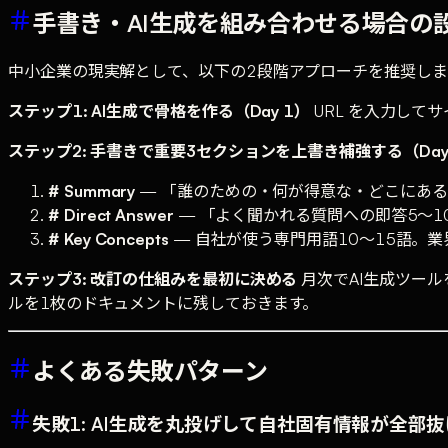
手書き・AI生成を組み合わせる場合の
中小企業の現実解として、以下の2段階アプローチを推奨しま
ステップ1: AI生成で骨格を作る（Day 1）
URL を入力して
ステップ2: 手書きで重要3セクションを上書き補強する（Day
# Summary
— 「誰のための・何が得意な・どこにある
# Direct Answer
— 「よく聞かれる質問への即答5〜
# Key Concepts
— 自社が使う専門用語10〜15語。
ステップ3: 改訂の仕組みを最初に決める
月次でAI生成ツール
ルを1枚のドキュメントに残しておきます。
よくある失敗パターン
失敗1: AI生成を丸投げして自社固有情報が全部