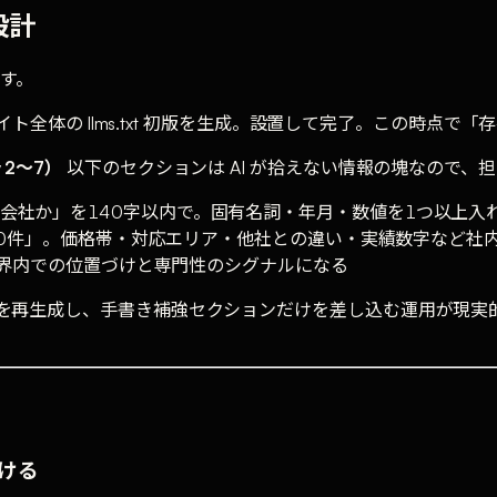
設計
す。
サイト全体の llms.txt 初版を生成。設置して完了。この時点
 2〜7）
以下のセクションは AI が拾えない情報の塊なので、
会社か」を140字以内で。固有名詞・年月・数値を1つ以上入
10件」。価格帯・対応エリア・他社との違い・実績数字など社
業界内での位置づけと専門性のシグナルになる
を再生成し、手書き補強セクションだけを差し込む運用が現実的です
抜ける