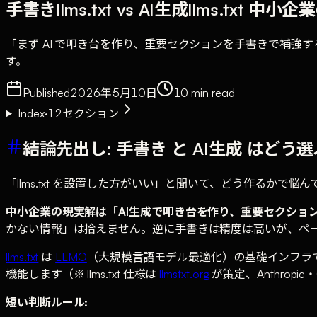
手書きllms.txt vs AI生成llms.txt 中
「まず AI で叩き台を作り、重要セクションを手書きで補強
す。
Published
2026年5月10日
10
min read
Index
·
12
セクション
結論先出し: 手書き と AI生成 はどう
「llms.txt を設置した方がいい」と聞いて、どう作るか
中小企業の現実解は「AI生成で叩き台を作り、重要セクショ
かない情報」は拾えません。逆に手書きは精度は高いが、ペ
llms.txt
は
LLMO
（大規模言語モデル最適化）の基礎インフラ
機能します（※ llms.txt 仕様は
llmstxt.org
が策定、Anthropic・C
短い判断ルール: