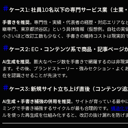
ケース1: 社員10名以下の専門サービス業（士
手書きを推奨
。専門性・実績・代表者の経歴・対応エリアなど
継専門、東京都渋谷区」という具体情報（仮想例。自社の実
小さいほど改訂工数も少なく、手書きの維持コストは現実的です
ケース2: EC・コンテンツ系で商品・記事ページが
AI生成を推奨
。膨大なページ数を手書きで網羅するのは非現実的で
ます。その後、ブランドストーリー・強みセクション・よく
在を認識させることが先決です。
ケース3: 新規サイト立ち上げ直後（コンテンツ
AI生成 + 手書き補強の併用を推奨
。サイトが育っている最中に手
ミングで手書き補強するサイクルが最も合理的です。
構造化
ルを使った再生成を仕組み化すると、改訂の抜け漏れを防げ