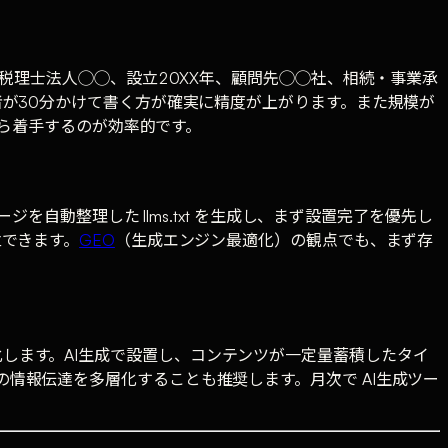
税理士法人◯◯、設立20XX年、顧問先◯◯社、相続・事業承
が30分かけて書く方が確実に精度が上がります。また規模が
から着手するのが効率的です。
自動整理した llms.txt を生成し、まず設置完了を優先し
できます。
GEO
（生成エンジン最適化）の観点でも、まず存
陳腐化します。AI生成で設置し、コンテンツが一定量蓄積したタイ
AI検索への情報伝達を多層化することも推奨します。月次で AI生成ツー