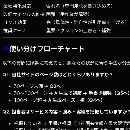
業種特化対応
優れる（専門用語を書き込める）
改訂サイクルの維持
困難（手作業が障壁）
LLMO 効果
高（具体性・独自性が引用率を上げる）
推奨ケース
重要セクションの上書き・補強
使い分けフローチャート
以下の質問に順番に答えると、あなたの状況に合う手法が分
Q1. 自社サイトのページ数はどれくらいありますか？
30ページ未満 →
Q2へ
30〜100ページ →
AI生成で初版 → 手書き補強（Q3へ
100ページ超 →
AI生成ベース一択（Q4へ）
Q2. 担当者はサービス内容・強み・実績を把握していますか
把握している →
手書き推奨
（自社固有情報を最大限活