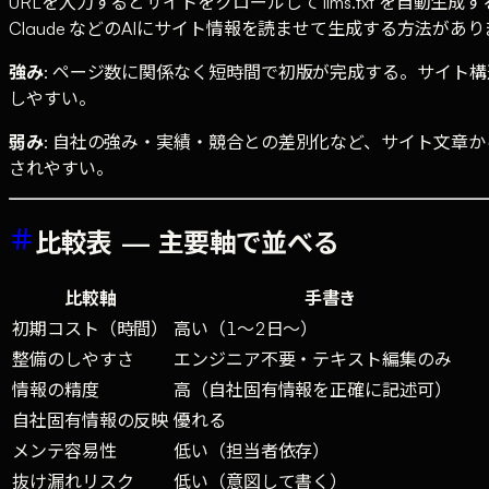
URLを入力するとサイトをクロールして llms.txt を自動生成す
Claude などのAIにサイト情報を読ませて生成する方法があり
強み
: ページ数に関係なく短時間で初版が完成する。サイト
しやすい。
弱み
: 自社の強み・実績・競合との差別化など、サイト文章
されやすい。
比較表 — 主要軸で並べる
比較軸
手書き
初期コスト（時間）
高い（1〜2日〜）
整備のしやすさ
エンジニア不要・テキスト編集のみ
情報の精度
高（自社固有情報を正確に記述可）
自社固有情報の反映
優れる
メンテ容易性
低い（担当者依存）
抜け漏れリスク
低い（意図して書く）