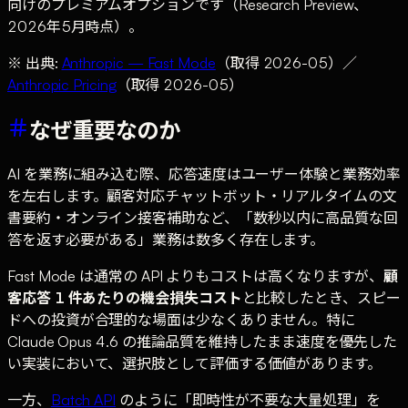
向けのプレミアムオプションです（Research Preview、
2026年5月時点）。
※ 出典:
Anthropic — Fast Mode
（取得 2026-05）／
Anthropic Pricing
（取得 2026-05）
なぜ重要なのか
AI を業務に組み込む際、応答速度はユーザー体験と業務効率
を左右します。顧客対応チャットボット・リアルタイムの文
書要約・オンライン接客補助など、「数秒以内に高品質な回
答を返す必要がある」業務は数多く存在します。
Fast Mode は通常の API よりもコストは高くなりますが、
顧
客応答 1 件あたりの機会損失コスト
と比較したとき、スピー
ドへの投資が合理的な場面は少なくありません。特に
Claude Opus 4.6 の推論品質を維持したまま速度を優先した
い実装において、選択肢として評価する価値があります。
一方、
Batch API
のように「即時性が不要な大量処理」を