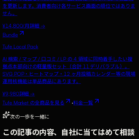
を更新します。消費者向け各サービス画面の順位ではありま
せん。
¥14,800/月
詳細 →
Bundle
Tufe Local Pack
AI 検索 / マップ / 口コミ / LP の 4 領域に同時着手したい複
拠点本部向けの軽量版セット（合計 11 デリバラブル）。
SVG POP・ヒートマップ・12 ヶ月投稿カレンダー等の現場
運用核機能は単品商品にあります。
¥9,980
詳細 →
Tufe Market の全商品を見る
·
料金一覧
次の一歩を一緒に
この記事の内容、自社に当てはめて相談