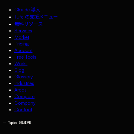
Claude 導入
Tufe の支援メニュー
無料リソース
Services
Market
Pricing
Account
Free Tools
Works
Blog
Glossary
Industries
Areas
Compare
Company
Contact
—
Topics（領域別）