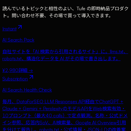
読んでいるトピックと相性のよい、Tufe の即時納品プロダク
ト。問い合わせ不要、その場で買って導入できます。
Instant
AI Search Pack
自社サイトを「AI 検索から引用されるサイト」に。llms.txt、
robots.txt、構造化データを AI がその場で書き出します。
¥2,980
詳細 →
Subscription
AI Search Health Check
毎月、DataForSEO LLM Responses API経由でChatGPT +
Claude + Gemini + PerplexityのモデルAPIをWeb検索有効・
10プロンプト（最大40 calls）で定点観測。名称・公式ドメ
イン参照、応答内SoV、AI検索量、Google AI Overview引用
を分けて報告し、robots.txt・公式情報・JSON-LDの改善案