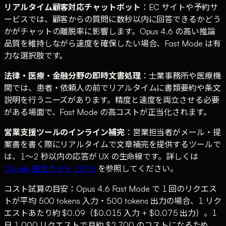
リアルタイム顧客対応チャットボット
：EC サイトや予約サ
ービスでは、顧客からの質問に数秒以内に回答できるかどう
かがチャットの離脱率に影響します。Opus 4.6 の高い推論
品質を維持しながら速度を確保したい場合、Fast Mode は有
力な選択肢です。
法律・医療・金融分野の即時文書処理
：士業事務所や医療機
関では、患者・依頼人の前でリアルタイムに書類要約や条文
説明を行うニーズがあります。精度と速度を両立させる必要
がある場面で、Fast Mode の高コストが正当化されます。
営業支援ツールのインライン補完
：営業担当者がメール・提
案書を書く際にリアルタイムで文章補完を提供するツールで
は、1〜2 秒以内の応答が UX の生命線です。詳しくは
Claude 完全ガイド 2026
を参照してください。
コスト試算の目安：Opus 4.6 Fast Mode で 1 回のリクエス
トが平均 500 tokens 入力・500 tokens 出力の場合、1 リク
エストあたり約 $0.09（$0.015 入力 + $0.075 出力）。1
日 1,000 リクエストで月約 $2,700 のコストになるため、