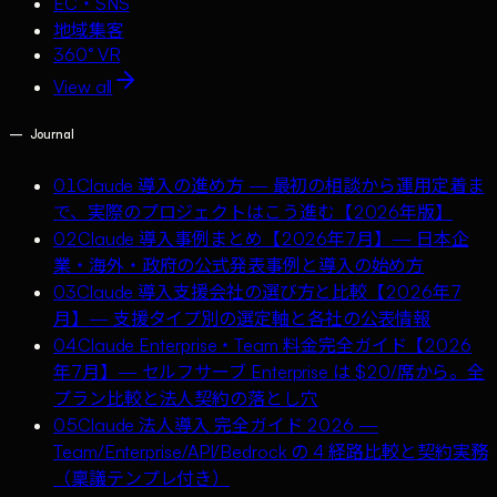
EC・SNS
地域集客
360° VR
View all
—
Journal
01
Claude 導入の進め方 — 最初の相談から運用定着ま
で、実際のプロジェクトはこう進む【2026年版】
02
Claude 導入事例まとめ【2026年7月】— 日本企
業・海外・政府の公式発表事例と導入の始め方
03
Claude 導入支援会社の選び方と比較【2026年7
月】— 支援タイプ別の選定軸と各社の公表情報
04
Claude Enterprise・Team 料金完全ガイド【2026
年7月】— セルフサーブ Enterprise は $20/席から。全
プラン比較と法人契約の落とし穴
05
Claude 法人導入 完全ガイド 2026 —
Team/Enterprise/API/Bedrock の 4 経路比較と契約実務
（稟議テンプレ付き）