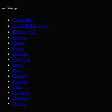
—
Sitemap
Claude 導入
Tufe の支援メニュー
無料リソース
Services
Market
Pricing
Account
Free Tools
Works
Blog
Glossary
Industries
Areas
Compare
Company
Contact