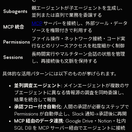
親エージェントが子エージェントを生成し、
Subagents
並列または直列で業務を委譲する
MCP
サーバーを接続し、外部ツール・データ
MCP 統合
ソースを権限付きで利用する
ファイル操作・ネットワーク接続・コード実
Permissions
行などのリソースアクセスを粒度細かく制御
長時間実行やマルチターン会話の状態を管理
Sessions
し、再接続後も文脈を保持する
具体的な活用パターンには以下のものが挙げられます。
並列調査エージェント
: メインエージェントが複数のサ
ブエージェントに異なる情報源の調査を同時委譲し、
結果を統合して報告
承認フロー付き自動化
: 人間の承認が必要なステップで
Permissions が自動停止し、Slack 通知→承認後に再開
MCP 経由のデータ連携
: Google Drive・Notion・社内
SQL DB を MCP サーバー経由でエージェントに接続