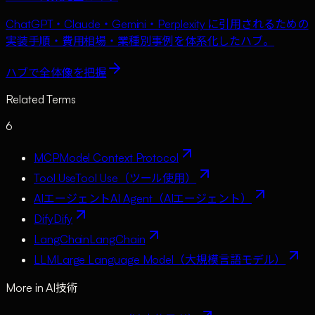
ChatGPT・Claude・Gemini・Perplexity に引用されるための
実装手順・費用相場・業種別事例を体系化したハブ。
ハブで全体像を把握
Related Terms
6
MCP
Model Context Protocol
Tool Use
Tool Use（ツール使用）
AIエージェント
AI Agent（AIエージェント）
Dify
Dify
LangChain
LangChain
LLM
Large Language Model（大規模言語モデル）
More in
AI技術