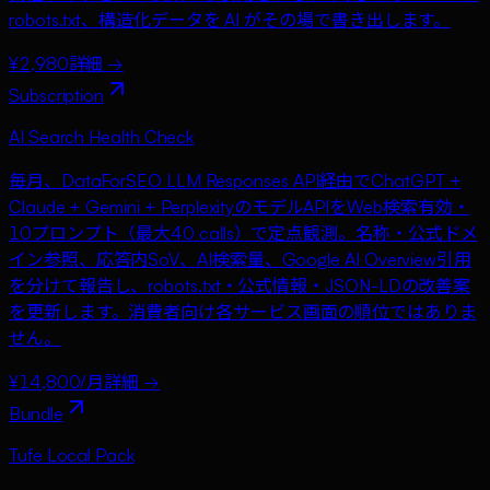
robots.txt、構造化データを AI がその場で書き出します。
¥2,980
詳細 →
Subscription
AI Search Health Check
毎月、DataForSEO LLM Responses API経由でChatGPT +
Claude + Gemini + PerplexityのモデルAPIをWeb検索有効・
10プロンプト（最大40 calls）で定点観測。名称・公式ドメ
イン参照、応答内SoV、AI検索量、Google AI Overview引用
を分けて報告し、robots.txt・公式情報・JSON-LDの改善案
を更新します。消費者向け各サービス画面の順位ではありま
せん。
¥14,800/月
詳細 →
Bundle
Tufe Local Pack