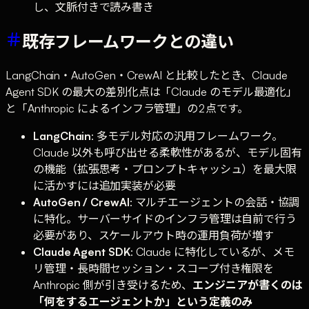
し、文脈付きで読み書き
既存フレームワークとの違い
LangChain・AutoGen・CrewAI と比較したとき、Claude
Agent SDK の最大の差別化点は「Claude のモデル最適化」
と「Anthropic によるインフラ管理」の2点です。
LangChain
: 多モデル対応の汎用フレームワーク。
Claude 以外も呼び出せる柔軟性があるが、モデル固有
の機能（拡張思考・プロンプトキャッシュ）を最大限
に活かすには追加実装が必要
AutoGen / CrewAI
: マルチエージェントの会話・協調
に特化。サーバーサイドのインフラ管理は自前で行う
必要があり、スケールアウト時の運用負荷が増す
Claude Agent SDK
: Claude に特化しているが、メモ
リ管理・長時間セッション・スコープ付き権限を
Anthropic 側が引き受けるため、
エンジニアが書くのは
「何をするエージェントか」という定義のみ