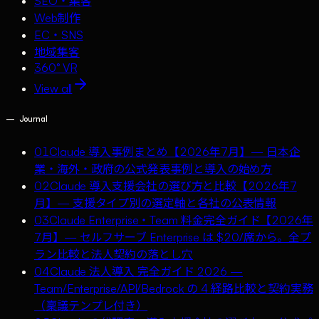
SEO・集客
Web制作
EC・SNS
地域集客
360° VR
View all
—
Journal
01
Claude 導入事例まとめ【2026年7月】— 日本企
業・海外・政府の公式発表事例と導入の始め方
02
Claude 導入支援会社の選び方と比較【2026年7
月】— 支援タイプ別の選定軸と各社の公表情報
03
Claude Enterprise・Team 料金完全ガイド【2026年
7月】— セルフサーブ Enterprise は $20/席から。全プ
ラン比較と法人契約の落とし穴
04
Claude 法人導入 完全ガイド 2026 —
Team/Enterprise/API/Bedrock の 4 経路比較と契約実務
（稟議テンプレ付き）