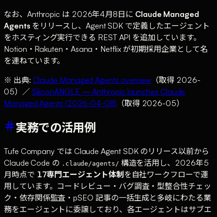
なお、Anthropic は 2026年4月8日に
Claude Managed
Agents
をリリースし、Agent SDK で定義したエージェント
をホスティング実行できる REST API を追加しています。
Notion・Rakuten・Asana・Netflix が初期採用企業として名
を連ねています。
※ 出典:
Claude Managed Agents overview
（取得 2026-
05）／
SiliconANGLE — Anthropic launches Claude
Managed Agents (2026-04-08)
（取得 2026-05）
実務での活用例
Tufe Company では Claude Agent SDK のリリース以前から
Claude Code の
構造を活用し、2026年5
.claude/agents/
月時点で
17専門エージェント体制
を自社ワークフローで運
用しています。コードレビュー・バグ調査・型整合性チェッ
ク・依存関係監査・pSEO 記事の一括生成と多岐にわたる業
務をエージェントに委譲しており、各エージェントはサブエ