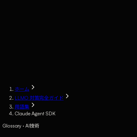
Claude
Services
Market
Tools
Works
Journal
Company
Contact
AI Sales
ホーム
LLMO 対策完全ガイド
用語集
Claude Agent SDK
Glossary · AI技術