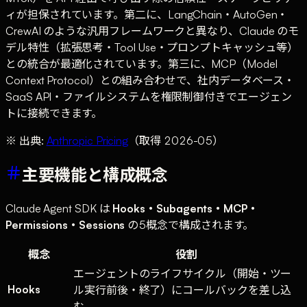
ィが担保されています。第二に、LangChain・AutoGen・
CrewAI のような汎用フレームワークと異なり、Claude のモ
デル特性（拡張思考・Tool Use・プロンプトキャッシュ等）
との統合が最適化されています。第三に、MCP（Model
Context Protocol）との組み合わせで、社内データベース・
SaaS API・ファイルシステムを権限制御付きでエージェン
トに接続できます。
※ 出典:
Anthropic Pricing
（取得 2026-05）
主要機能と構成概念
Claude Agent SDK は
Hooks・Subagents・MCP・
Permissions・Sessions
の5概念で構成されます。
概念
役割
エージェントのライフサイクル（開始・ツー
Hooks
ル実行前後・終了）にコールバックを差し込
む