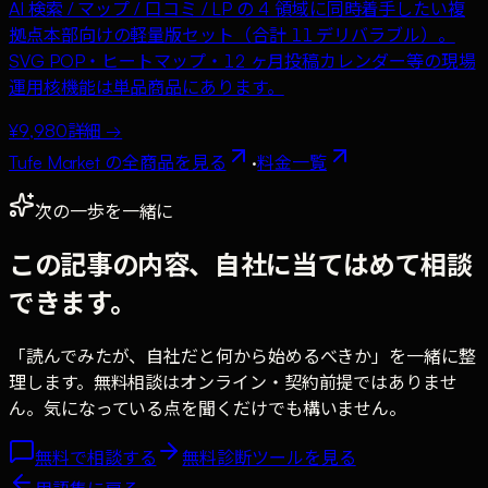
AI 検索 / マップ / 口コミ / LP の 4 領域に同時着手したい複
拠点本部向けの軽量版セット（合計 11 デリバラブル）。
SVG POP・ヒートマップ・12 ヶ月投稿カレンダー等の現場
運用核機能は単品商品にあります。
¥9,980
詳細 →
Tufe Market の全商品を見る
·
料金一覧
次の一歩を一緒に
この記事の内容、自社に当てはめて相談
できます。
「読んでみたが、自社だと何から始めるべきか」を一緒に整
理します。無料相談はオンライン・契約前提ではありませ
ん。気になっている点を聞くだけでも構いません。
無料で相談する
無料診断ツールを見る