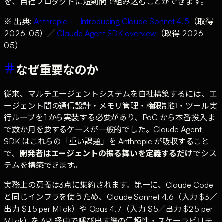
を、自社プロダクトに短期間で組み込むことができます。
※ 出典:
Anthropic — Introducing Claude Sonnet 4.5
（取得
2026-05）／
Claude Agent SDK overview
（取得 2026-
05）
なぜ重要なのか
従来、マルチエージェントシステムを自社構築するには、エ
ージェント間の通信設計・メモリ管理・権限制御・ツール実
行ループを1から実装する必要があり、PoC から本番投入ま
で数か月を要するケースが一般的でした。Claude Agent
SDK はこれらの「重い課題」を Anthropic が吸収すること
で、
開発者はエージェントの振る舞いを定義するだけ
でシス
テムを構築できます。
実務上の意義は3点に集約されます。第一に、Claude Code
と同じインフラを使うため、Claude Sonnet 4.6（入力 $3／
出力 $15 per MTok）や Opus 4.7（入力 $5／出力 $25 per
MTok）を API 経由で呼び出す際の信頼性・スケーラビリテ