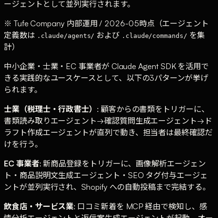
ージェントとして並列実行されます。
※ Tufe Company 内部運用 / 2026-05時点（エージェント
定義数は
および
を集
.claude/agents/
.claude/commands/
計）
中小企業・士業・EC 事業者が Claude Agent SDK を活用で
きる実践的なユースケースとして、以下の3パターンが挙げ
られます。
士業（税理士・行政書士）
: 顧客からの書類をトリガーに、
書類読み取りエージェント→確認質問生成エージェント→ド
ラフト作成エージェントが直列で動き、担当者は最終確認だ
けを行う。
EC 事業者
: 新商品登録をトリガーに、画像解析エージェン
ト・商品説明文生成エージェント・SEO タグ付与エージェ
ントが並列実行され、Shopify への自動投稿まで完結する。
飲食店・サービス業
: 口コミ新着を MCP 経由で検知し、感
情分析エージェントと返信案生成エージェントが起動。オー