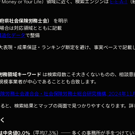
r Money or Your Life）領域に近く、検索エンジンは
E-E-A-T
（
府県社会保険労務士会）
を明示
場合は対応領域とともに記載
構造化データ
で整備
誇大表現・成果保証・ランキング断定を避け、事実ベースで記載
労務領域キーワード
は検索母数こそ大きくないものの、相談意
小規模事業者が中心であることとも合致します。
険労務士会連合会・社会保険労務士総合研究機構, 2024年11
せると、検索結果とマップの両面で見つかりやすくなります。
行く
中央値0.0%
（平均7.3%）── 多くの事務所が手をつけて