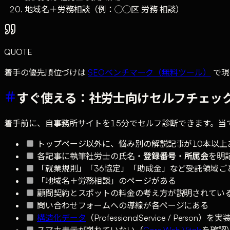
地域名＋労務相談（例：◯◯区 労務 相談）
QUOTE
着手の優先順位づけは
SEOベンチマーク（無料ツール）
で現
すぐ使える：社労士向けセルフチェッ
着手前に、自事務所サイトを15分でセルフ診断できます。当
トップページ以外に、悩み別の解説記事が10本以上
各記事に執筆社労士の氏名・
登録番号
・
所属会
を明
「就業規則」「36協定」「助成金」など受託領域ご
「地域名＋労務相談」のページがある
顧問契約とスポットの料金の考え方が説明されてい
問い合わせフォームへの導線が各ページにある
構造化データ
（ProfessionalService / Person
スマホ表示が崩れていない（
Core Web Vitals
を確認