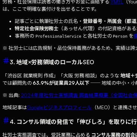
労務・社会保険は読者の働き方やお金に直結する
YMYL
（You
は、ここで明確な裏付けを出せることです。
記事ごとに執筆社労士の氏名・
登録番号
・
所属会（都道
特定社会保険労務士
（あっせん代理）の付記資格がある
事務所の
と各社労士の
を
ProfessionalService
Person
※ 社労士には広告規制・品位保持義務があるため、実績は
3. 地域×労務領域のローカルSEO
「渋谷区 就業規則 作成」「大阪 労務 相談」のような
地域＋
では顧問先の
63.9%が従業員29人以下
── 地域の中小・
※ 出典:
2024年度社労士実態調査 調査結果概要（全国社会保
地域記事は
Googleビジネスプロフィール
（MEO）と連携さ
4. コンサル領域の発信で「伸びしろ」を取りに
社労士実態調査では、受託業務に占める
コンサル業務の割合は