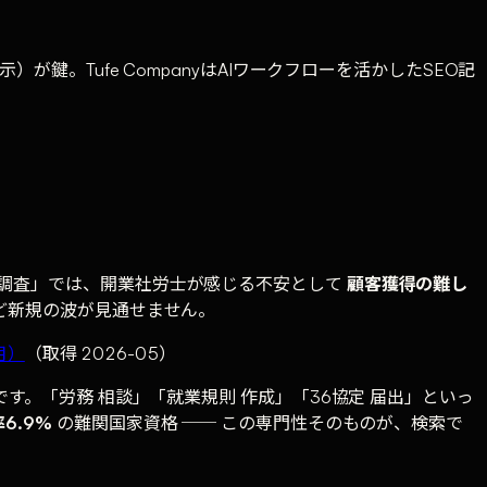
鍵。Tufe CompanyはAIワークフローを活かしたSEO記
態調査」では、開業社労士が感じる不安として
顧客獲得の難し
ど新規の波が見通せません。
月）
（取得 2026-05）
す。「労務 相談」「就業規則 作成」「36協定 届出」といっ
6.9%
の難関国家資格 ── この専門性そのものが、検索で