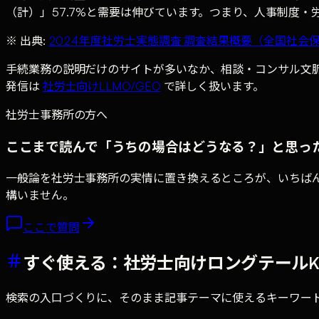
（計）」57.7%と需要は伸びています。つまり、人事制度
※ 出典:
2024年度社労士実態調査 調査結果概要（全国社会保
手続業務の説明だけのサイトが多いなか、相談・コンサル文脈
発信は
社労士向けLLMO/GEO
で詳しく扱います。
社労士事務所
の方へ
ここまで読んで「うちの場合はどうなる？」と思っ
一般論を
社労士事務所
の実情に置き換えるところが、いちば
構いません。
ここで質問
すぐ使える：社労士向けロングテールK
検索の入口づくりに、そのまま記事テーマに使えるキーワー