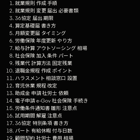
就業規則 作成 手順
就業規則 変更 届出 必要書類
36協定 届出 期限
算定基礎届 書き方
月額変更届 タイミング
労働保険 年度更新 やり方
給与計算 アウトソーシング 相場
社会保険 加入 条件 パート
残業代 計算方法 固定残業
退職金規程 作成 ポイント
ハラスメント 相談窓口 設置
育児休業 規程 改定
助成金 申請 社労士 依頼
電子申請 e-Gov 社会保険 手続き
労働条件通知書 雛形 注意点
試用期間 解雇 注意点
36協定 特別条項 書き方
パート 有給休暇 付与日数
顧問契約 社労士 費用 相場