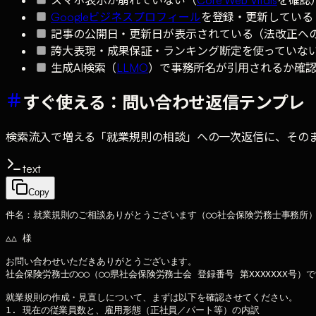
Googleビジネスプロフィール
を登録・更新している
記事の公開日・更新日が表示されている（法改正へ
誇大表現・成果保証・ランキング断定を使っていな
生成AI検索（
LLMO
）で事務所名が引用されるか確
すぐ使える：問い合わせ返信テンプレ
検索流入で増える「就業規則の相談」への一次返信に、その
text
Copy
件名：就業規則のご相談ありがとうございます（◯◯社会保険労務士事務所）
△△ 様

お問い合わせいただきありがとうございます。

社会保険労務士の◯◯（◯◯県社会保険労務士会 登録番号 第XXXXXXX号）で
就業規則の作成・見直しについて、まずは以下を確認させてください。

1. 現在の従業員数と、雇用形態（正社員／パート等）の内訳
