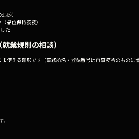
の追随）
い（品位保持義務）
認した
（就業規則の相談）
まま使える雛形です（事務所名・登録番号は自事務所のものに


す。
