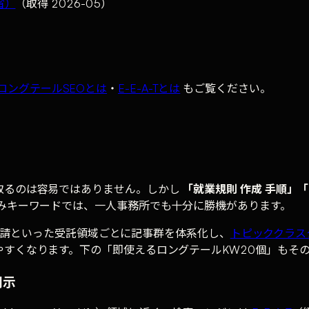
省）
（取得 2026-05）
ロングテールSEOとは
・
E-E-A-Tとは
もご覧ください。
取るのは容易ではありません。しかし
「就業規則 作成 手順」「
みキーワードでは、一人事務所でも十分に勝機があります。
電子申請といった受託領域ごとに記事群を体系化し、
トピッククラス
すくなります。下の「即使えるロングテールKW20個」もそ
明示