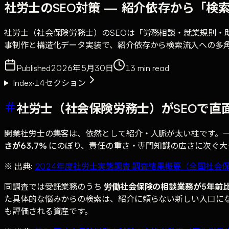
社労士のSEO対策 — 紹介依存から「検
社労士（社会保険労務士）のSEOは「労務相談・就業規則・助成金
事制作と構造化データ実装で、紹介依存から検索流入への多
Published
2026年5月30日
13
min read
Index
·
14
セクション
社労士（社会保険労務士）がSEOで直
開業社労士の集客は、依然として紹介・人脈が太い柱です。一
さが63.7%
にのぼり、責任の重さ・専門知識の広さに次ぐ大
※ 出典:
2024年度社労士実態調査 調査結果概要（全国社会保
同調査では受託業務のうち
労働社会保険の相談業務が5年前比
た具体的な悩みからの検索は、紹介に頼らない新しい入口に
も評価される資産です。