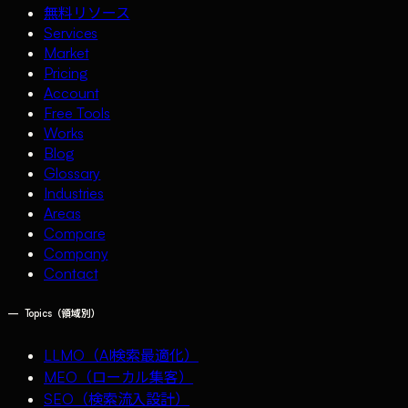
無料リソース
Services
Market
Pricing
Account
Free Tools
Works
Blog
Glossary
Industries
Areas
Compare
Company
Contact
—
Topics（領域別）
LLMO（AI検索最適化）
MEO（ローカル集客）
SEO（検索流入設計）