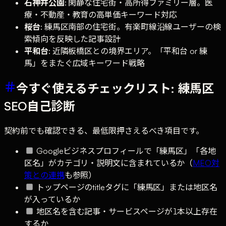
石神井公園
: 閑静な住宅街・高所得ファミリー層。医
療・不動産・教育の高単価キーワード対応
桜台
: 練馬区南部の住宅街。有楽町線沿線ユーザーの検
索傾向を反映した記事設計
平和台
: 近隣板橋区との境界エリア。「平和台 or 練
馬」をまたぐ広域キーワード戦略
今すぐ使えるチェックリスト: 練馬区
SEO自己診断
契約前でも確認できる、最低限押さえるべき項目です。
Googleビジネスプロフィールで「練馬区」「各地
区名」がカテゴリ・説明文に含まれているか（
MEO対
策との連携
も参照）
トップページのtitleタグに「練馬区」または地区名
が入っているか
地区名を含む記事・サービスページが1本以上存在
するか