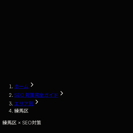
Claude
Services
Market
Tools
Works
Journal
Company
Contact
AI Sales
ホーム
SEO 対策完全ガイド
エリア別
練馬区
練馬区 × SEO対策