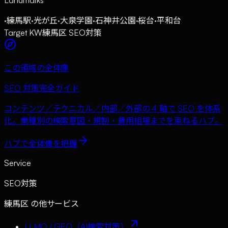
·
練馬駅
·
光が丘
·
大泉学園
·
石神井公園
·
桜台
·
平和台
Target KW
練馬区 SEO対策
この領域の全体像
SEO 対策完全ガイド
コンテンツ／テクニカル／内部／外部の 4 軸で SEO を体系
化。業種別の検索意図・規制・費用相場までを束ねるハブ。
ハブで全体像を把握
Service
SEO対策
練馬区
の他サービス
LLMO / GEO（AI検索対策）