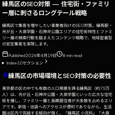
練馬区のSEO対策 — 住宅街・ファミリ
ー層に刺さるロングテール戦略
練馬区で集客を増やしたい事業者向けのSEO対策。練馬駅・
光が丘・大泉学園・石神井公園エリアの住宅街特性とファミ
リー層の検索行動を踏まえたコンテンツ戦略で、地域密着型
の安定集客を実現します。
Published
2026年4月19日
8
min read
Index
·
10
セクション
練馬区の市場環境とSEO対策の必要性
東京都の区の中でも有数の人口規模を誇る練馬区（約75万
人）は、光が丘・石神井公園・大泉学園といった広大な住宅
街を擁し、ファミリー層と長期居住者が大多数を占めるエリ
アです。新宿・池袋へのアクセスが便利でありながら、生活
圏は区内で完結する傾向が強く、「練馬区 小児科」「大泉