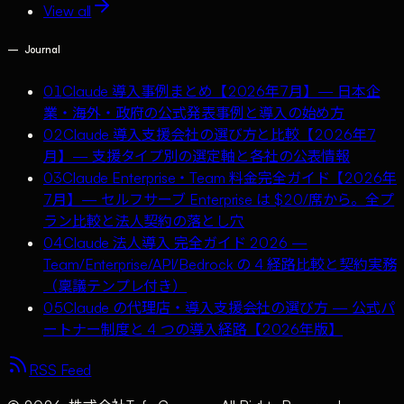
View all
—
Journal
01
Claude 導入事例まとめ【2026年7月】— 日本企
業・海外・政府の公式発表事例と導入の始め方
02
Claude 導入支援会社の選び方と比較【2026年7
月】— 支援タイプ別の選定軸と各社の公表情報
03
Claude Enterprise・Team 料金完全ガイド【2026年
7月】— セルフサーブ Enterprise は $20/席から。全プ
ラン比較と法人契約の落とし穴
04
Claude 法人導入 完全ガイド 2026 —
Team/Enterprise/API/Bedrock の 4 経路比較と契約実務
（稟議テンプレ付き）
05
Claude の代理店・導入支援会社の選び方 — 公式パ
ートナー制度と 4 つの導入経路【2026年版】
RSS Feed