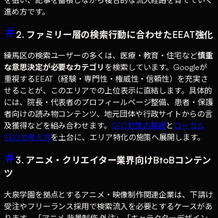
進め方です。
2. ファミリー層の検索行動に合わせたEEAT強化
練馬区の検索ユーザーの多くは、医療・教育・住宅など
慎重
な意思決定が必要なカテゴリ
を検索しています。Googleが
重視するEEAT（経験・専門性・権威性・信頼性）を充実さ
せることが、このエリアでの上位表示に直結します。具体的
には、院長・代表者のプロフィールページ整備、患者・保護
者向けの読み物コンテンツ、地元団体や行政サイトからの言
及獲得などを組み合わせます。
SEO対策の基礎
と
ローカル
SEOの考え方
を土台に、エリア特化の施策へ展開します。
3. アニメ・クリエイター業界向けBtoBコンテン
ツ
大泉学園を拠点とするアニメ・映像制作関連企業は、下請け
受注やフリーランス採用で検索流入を必要とするケースがあ
ります。「アニメ 背景制作 外注」「キャラクターデザイン