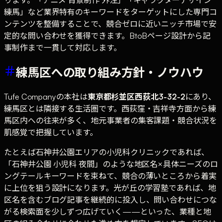
練馬」など業界特有のキーワードをターゲットにした専門コ
ンテンツを整備することで、競合ゼロに近いニッチ市場で安
定的な問い合わせを獲得できます。BtoBページ設計から記
事制作まで一貫して対応します。
練馬区への取り組み方針・ノウハウ
Tufe Companyの本社は
東京都杉並区西荻北3-32-2
にあり、
練馬区とは隣接する生活圏です。西荻窪・吉祥寺方面から練
馬区内への往来が多く、地元事業者の集客課題・競合状況を
肌感覚で把握しています。
たとえば石神井公園エリアの小児科クリニックであれば、
「石神井公園 小児科 夜間」のような地区名×具体ニーズのロ
ングテールキーワードを束ねて、競合の薄いところから着実
に上位を狙う設計になります。光が丘の学習塾であれば、地
区名を含むブログ記事を継続的に投入し、問い合わせにつな
がる検索面を少しずつ広げていく——といった、業種と地