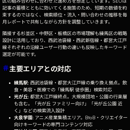
区の組み合わせに合わせた進め方を想定しています。SEOは
記事の蓄積とともに効いてくる施策のため、短期の数値を約
束するのではなく、検索順位・流入・問い合わせの推移を毎
月レポートで共有しながら方針を調整していきます。
隣接する杉並区・中野区・板橋区の市場理解も練馬区の戦略
設計に活用しており、西武池袋線・西武新宿線・都営大江戸
線それぞれの沿線ユーザー行動の違いも反映したキーワード
選定が可能です。
主要エリアとの対応
練馬駅
: 西武池袋線・都営大江戸線の乗り換え拠点。飲
食・美容・医療での「練馬駅 徒歩圏」検索対応
光が丘
: 都営大江戸線終点。大規模団地・公園の行楽層
も含む。「光が丘 ファミリー向け」「光が丘公園 近
く」などの検索流入設計
大泉学園
: アニメ産業集積エリア。BtoB・クリエイター
向けキーワードの専門コンテンツ対応