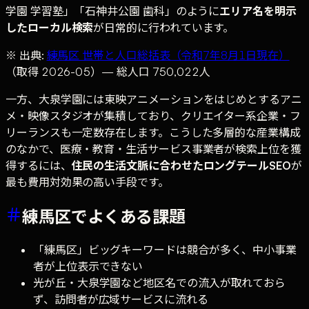
学園 学習塾」「石神井公園 歯科」のように
エリア名を明示
したローカル検索
が日常的に行われています。
※ 出典:
練馬区 世帯と人口総括表（令和7年8月1日現在）
（取得 2026-05）— 総人口 750,022人
一方、大泉学園には東映アニメーションをはじめとするアニ
メ・映像スタジオが集積しており、クリエイター系企業・フ
リーランスも一定数存在します。こうした多層的な産業構成
のなかで、医療・教育・生活サービス事業者が検索上位を獲
得するには、
住民の生活文脈に合わせたロングテールSEO
が
最も費用対効果の高い手段です。
練馬区でよくある課題
「練馬区」ビッグキーワードは競合が多く、中小事業
者が上位表示できない
光が丘・大泉学園など地区名での流入が取れておら
ず、訪問者が広域サービスに流れる