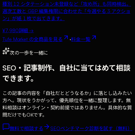
種別 12 シタテーション未登録など「攻め所」も同時検出。
週次工数と GBP 編集権限に合わせた「今週やる 3 アクショ
ン」が紙 1 枚で出てきます。
¥7,980
詳細 →
Tufe Market の全商品を見る
·
料金一覧
次の一歩を一緒に
SEO・記事制作、自社に当てはめて相談
できます。
この記事の内容を「自社だとどうなるか」に落とし込みたい
方へ。現状をうかがって、優先順位を一緒に整理します。無
料相談はオンライン・契約前提ではありません。具体的な質
問だけでもOKです。
無料で相談する
SEOベンチマーク診断を試す（無料）