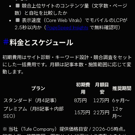
競合上位サイトのコンテンツ量（文字数・ページ
数）と自社を比較したか
表示速度（Core Web Vitals）でモバイルのLCPが
2.5秒以内か（
PageSpeed Insights
で無料確認可）
料金とスケジュール
初期費用はサイト診断・キーワード設計・競合調査をセット
にした一括費用です。月額は記事本数・施策範囲に応じて変
動します。
初期費
月額目
プラン
推奨期間
用
安
スタンダード（月4記事）
8万円
12万円
6ヶ月〜
プレミアム（月8記事＋内部
12ヶ
15万円
22万円
SEO）
月〜
※ 当社（Tufe Company）提供価格目安 / 2026-05時点。