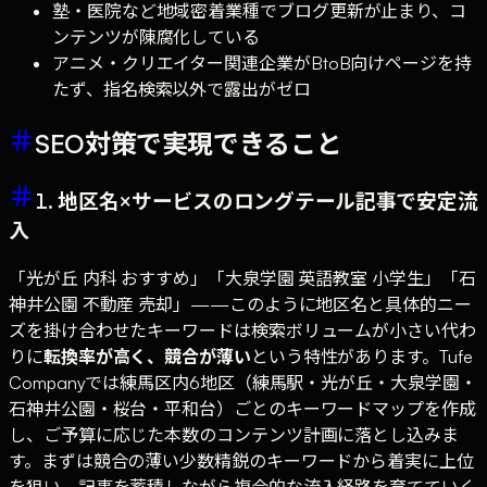
塾・医院など地域密着業種でブログ更新が止まり、コ
ンテンツが陳腐化している
アニメ・クリエイター関連企業がBtoB向けページを持
たず、指名検索以外で露出がゼロ
SEO対策で実現できること
1. 地区名×サービスのロングテール記事で安定流
入
「光が丘 内科 おすすめ」「大泉学園 英語教室 小学生」「石
神井公園 不動産 売却」——このように地区名と具体的ニー
ズを掛け合わせたキーワードは検索ボリュームが小さい代わ
りに
転換率が高く、競合が薄い
という特性があります。Tufe
Companyでは練馬区内6地区（練馬駅・光が丘・大泉学園・
石神井公園・桜台・平和台）ごとのキーワードマップを作成
し、ご予算に応じた本数のコンテンツ計画に落とし込みま
す。まずは競合の薄い少数精鋭のキーワードから着実に上位
を狙い、記事を蓄積しながら複合的な流入経路を育てていく