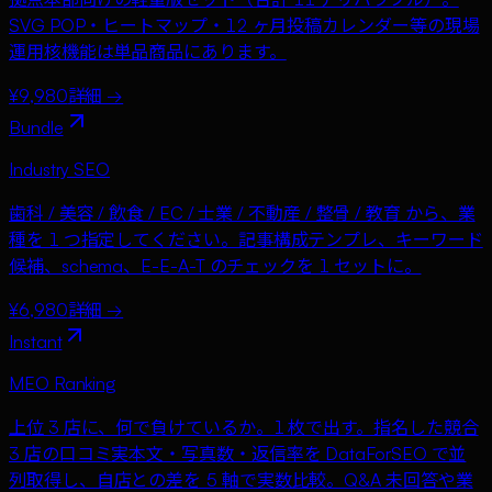
SVG POP・ヒートマップ・12 ヶ月投稿カレンダー等の現場
運用核機能は単品商品にあります。
¥9,980
詳細 →
Bundle
Industry SEO
歯科 / 美容 / 飲食 / EC / 士業 / 不動産 / 整骨 / 教育 から、業
種を 1 つ指定してください。記事構成テンプレ、キーワード
候補、schema、E-E-A-T のチェックを 1 セットに。
¥6,980
詳細 →
Instant
MEO Ranking
上位 3 店に、何で負けているか。1 枚で出す。指名した競合
3 店の口コミ実本文・写真数・返信率を DataForSEO で並
列取得し、自店との差を 5 軸で実数比較。Q&A 未回答や業