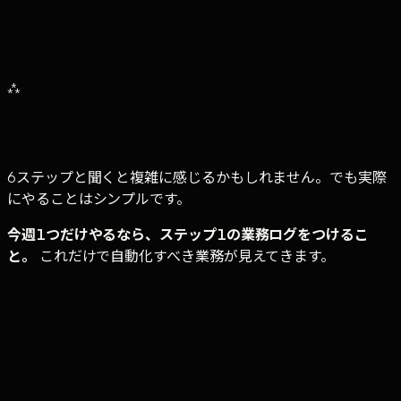
0
1
業務ログの記録期間を決めた
0
2
棚卸し対象の部署を選定した
0
3
プロジェクト責任者を1名決めた
0
4
最初に自動化する業務を1つ選んだ
0
5
2週間のテスト期間をスケジュールに入れた
⁂
0
6
成功基準を数値で設定した
6ステップと聞くと複雑に感じるかもしれません。でも実際
にやることはシンプルです。
今週1つだけやるなら、ステップ1の業務ログをつけるこ
と。
これだけで自動化すべき業務が見えてきます。
Tufe Companyでは、ステップ1〜3の進め方を
無料相談で整理します。
業務棚卸しのテンプレ
ート、自動化候補の選び方、ツール選定の考え方
まで。45分・オンライン・無料で、契約前提で