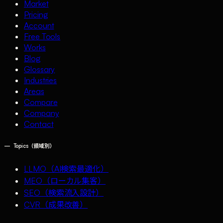
Market
Pricing
Account
Free Tools
Works
Blog
Glossary
Industries
Areas
Compare
Company
Contact
—
Topics（領域別）
LLMO（AI検索最適化）
MEO（ローカル集客）
SEO（検索流入設計）
CVR（成果改善）