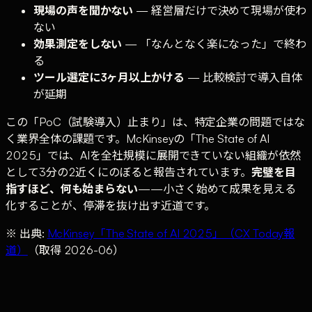
現場の声を聞かない
— 経営層だけで決めて現場が使わ
ない
効果測定をしない
— 「なんとなく楽になった」で終わ
る
ツール選定に3ヶ月以上かける
— 比較検討で導入自体
が延期
この「PoC（試験導入）止まり」は、特定企業の問題ではな
く業界全体の課題です。McKinseyの「The State of AI
2025」では、AIを全社規模に展開できていない組織が依然
として3分の2近くにのぼると報告されています。
完璧を目
指すほど、何も始まらない
——小さく始めて成果を見える
化することが、停滞を抜け出す近道です。
※ 出典:
McKinsey「The State of AI 2025」（CX Today報
道）
（取得 2026-06）