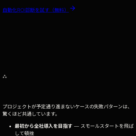
自動化ROI診断
を試す（無料）
ステップ1〜2
Week 1〜2
ステップ3
Week 3〜4
ステップ4
Week 5〜8
ステップ5
Week 9〜10
ステップ6
Week 11〜12
⁂
0
週間
プロジェクトが予定通り進まないケースの失敗パターンは、
驚くほど共通しています。
最初から全社導入を目指す
— スモールスタートを飛ば
して頓挫