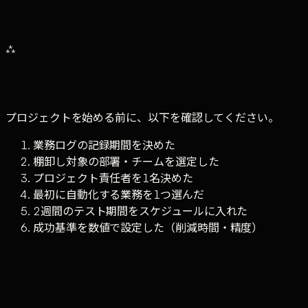
ツール選定に3ヶ月以上
比較検討に時間をかけすぎて導入自体が延期される
⁂
プロジェクトを始める前に、以下を確認してください。
業務ログの記録期間を決めた
棚卸し対象の部署・チームを選定した
プロジェクト責任者を1名決めた
最初に自動化する業務を1つ選んだ
2週間のテスト期間をスケジュールに入れた
成功基準を数値で設定した（削減時間・精度）
進捗
0
/
6