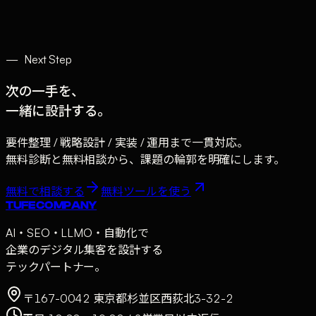
AI自動化を外注する際のチェックリスト
№
11
→
03
min
AI・自動化
·
2026年3月4日
—
Next Step
次の一手を、
一緒に設計する。
要件整理 / 戦略設計 / 実装 / 運用まで一貫対応。
無料診断と無料相談から、課題の輪郭を明確にします。
無料で相談する
無料ツールを使う
TUFE COMPANY
AI・SEO・LLMO・自動化で
企業のデジタル集客を設計する
テックパートナー。
〒167-0042 東京都杉並区西荻北3-32-2