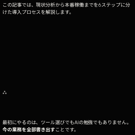
この記事では、現状分析から本番稼働までを6ステップに分
けた導入プロセスを解説します。
0
ステップ
導入プロセスの 全体工程
0
週間
標準的な 導入期間
0
%
⁂
6ステップ遵守時の 成功率
最初にやるのは、ツール選びでもAIの勉強でもありません。
今の業務を全部書き出す
ことです。