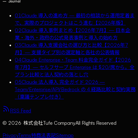
—
Journal
01
Claude 導入の進め方 — 最初の相談から運用定着ま
で、実際のプロジェクトはこう進む【2026年版】
02
Claude 導入事例まとめ【2026年7月】— 日本企
業・海外・政府の公式発表事例と導入の始め方
03
Claude 導入支援会社の選び方と比較【2026年7
月】— 支援タイプ別の選定軸と各社の公表情報
04
Claude Enterprise・Team 料金完全ガイド【2026
年7月】— セルフサーブ Enterprise は $20/席から。全
プラン比較と法人契約の落とし穴
05
Claude 法人導入 完全ガイド 2026 —
Team/Enterprise/API/Bedrock の 4 経路比較と契約実務
（稟議テンプレ付き）
RSS Feed
©
2026
株式会社Tufe Company
All Rights Reserved
Privacy
Terms
特商法表記
Sitemap