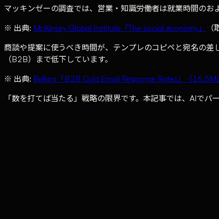
マッキンゼーの調査では、営業・知識労働者は就業時間のおよ
※ 出典:
McKinsey Global Institute「The social economy」
（取
商談や提案に使うべき時間が、テンプレのコピペと宛名の差
（B2B）まで低下しています。
※ 出典:
Belkins「B2B Cold Email Response Rates」（16
「数を打てば当たる」戦略の限界です。本記事では、AIでパ
0
%
営業がメール対応に 費やす就業時間（McKinsey）
0
%
B2Bコールドメールの 平均返信率（Belkins）
0
%