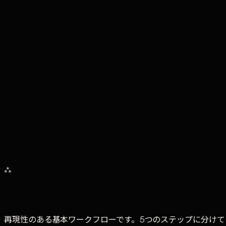
手動メールとAI自動化メールの典型的な比較イメージ
従来の手動メール
1通あたりの作成時間
15分
1日の送信数
8〜12通
開封率
12%
返信率
1.8%
AI自動化メール
1通あたりの作成時間
40秒
1日の送信数
30〜50通
開封率
28%
返信率
3.7%
メール作成時間
大幅
削減（15分→40秒）/ 複数回アプロー
⁂
再現性のある基本ワークフローです。5つのステップに分けて