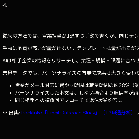
⁂
本文パーソナライズで 高まる返信率（Backlinko）
従来の方法では、営業担当が1通ずつ手動で書くか、同じテ
手動は品質が高いが量が出ない。テンプレートは量が出るがス
AIは相手企業の情報をリサーチし、業種・規模・課題に合わ
業界データでも、パーソナライズの有無で成果は大きく変わり
営業がメール対応に費やす時間は就業時間の約28%（週
パーソナライズした本文は、しない場合より返信率が約32
同じ相手への複数回アプローチで返信が約2倍に
※ 出典:
Backlinko「Email Outreach Study」（12M通分析）
Before / After