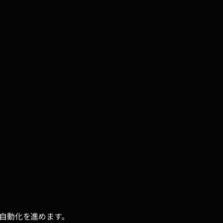
チで返信
約2倍
（Backlinko 12M通分析）
自動化を進めます。