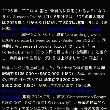
2025 年、FDE は AI 各社で爆発的に採用されるようになり
ます。Sundeep Teki が引用する集計では、
FDE の求人投稿
は 2025 年 1 月から 9 月にかけて 800% 増加
しました（※
出典:
Sundeep Teki — The Forward Deployed AI Engineer
Playbook
（取得 2026-05）。原文 "Job posting growth:
800% increase between January-September 2025"）。同
時期に Andreessen Horowitz（a16z）は FDE を「the
hottest job in tech（テック界で最もホットな職種）」と紹介
し、業界全体の注目を一気に引き上げました（※ 同上）。
給与レンジも急上昇しました。Sundeep Teki の整理では
総
報酬で $135,000 〜 $600,000（USD）
の幅、Anthropic
の現在の FDE 求人では
基本給で $200,000 〜
$300,000（USD）
が提示されています（※ 出典:
Anthropic Greenhouse — Forward Deployed Engineer,
Applied AI
（取得 2026-05）。原文 "Compensation Range:
$200,000 - $300,000 USD annually"）。米国の標準的な
ソフトウェアエンジニア給与（IEEE Spectrum 等の調査ベー