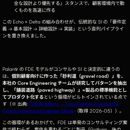
全な設計より優先する」スタンスで、顧客環境内で動
くものを高速に作る
この Echo × Delta の組み合わせが、伝統的な SI の「要件定
義 → 基本設計 → 詳細設計 → 実装」という直列パイプライ
ンを置き換えました。
Palantir の FDE モデルがコンサルや SI と決定的に違うの
は、
個別顧客向けに作った「砂利道（gravel road）」を、
本社の Core Engineering チームが研究してパターンを抽出
し、「舗装道路（paved highway）」=製品の標準機能とし
てプロダクト化する
という循環がビルトインされている点で
す（※ 出典:
FDE Academy — How Palantir Invented the
Forward-Deployed Engineer Model
（取得 2026-05））。
この循環があるおかげで、FDE は単発のコンサルティング案
件で終わらず、案件を重ねるごとに製品（Gotham、後の