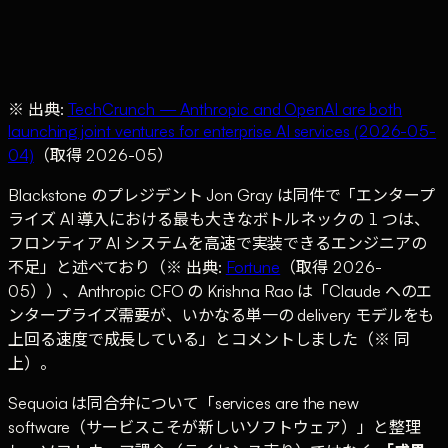
fit into the workflows that staff already use."（合
弁は FDE モデルで運営される。案件は、エンジ
ニアリングチームが臨床医や IT スタッフと机を
並べて、既存ワークフローに馴染むツールを共に
※ 出典:
作るところから始まる）
TechCrunch — Anthropic and OpenAI are both
launching joint ventures for enterprise AI services (2026-05-
04)
（取得 2026-05）
Blackstone のプレジデント Jon Gray は同件で「エンタープ
ライズ AI 導入における最も大きなボトルネックの 1 つは、
フロンティア AI システムを高速で実装できるエンジニアの
不足」と述べており（※ 出典:
Fortune
（取得 2026-
05））、Anthropic CFO の Krishna Rao は「Claude へのエ
ンタープライズ需要が、いかなる単一の delivery モデルをも
上回る速度で成長している」とコメントしました（※ 同
上）。
Sequoia は同合弁について「services are the new
software（サービスこそが新しいソフトウェア）」と整理