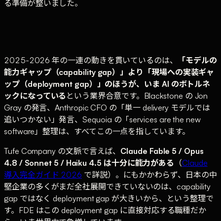
る準備が整いました。
2025-2026 年の一連の動きを貫いているのは、
「モデルの
能力ギャップ（capability gap）」より「現場への実装ギャ
ップ（deployment gap）」のほうが、いま AI のボトルネ
ックになっている
という業界合意です。Blackstone の Jon
Gray の発言、Anthropic CFO の「単一 delivery モデルでは
追いつかない」発言、Sequoia の「services are the new
software」整理は、すべてこの一点を指しています。
Tufe Company の文脈で言えば、
Claude Fable 5 / Opus
4.8 / Sonnet 5 / Haiku 4.5 は十分に能力がある
（
Claude
導入完全ガイド 2026
で詳説）。にもかかわらず、日本の中
堅企業の多くがまだ全社展開できていないのは、capability
gap ではなく deployment gap が大きいから、という整理で
す。FDE はこの deployment gap に直接対応する職種だか