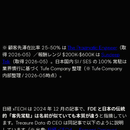
継続
で離
脱
戦略
標準
不明
要件明
受注確度
適合す
個社固有性が高い
化さ
確な
確な開
の高い商
る案件
AI 実装
れた
経営
発
談
SaaS
課題
※ 顧客先滞在比率 25-50% は
The Pragmatic Engineer
（取
得 2026-05）／報酬レンジ $200K-$600K は
Sundeep
Teki
（取得 2026-05）。日本国内 SI / SES の 100% 常駐は
業界慣行に基づく Tufe Company 整理（※ Tufe Company
内部整理 / 2026-05時点）。
日経 xTECH は 2024 年 12 月の記事で、
FDE と日本の伝統
的「客先常駐」は名前が似ていても本質が違う
と指摘してい
ます。Treasure Data の CEO は同記事で以下のように説明
しています（※ 出典:
日経 xTECH — Forward Deployed