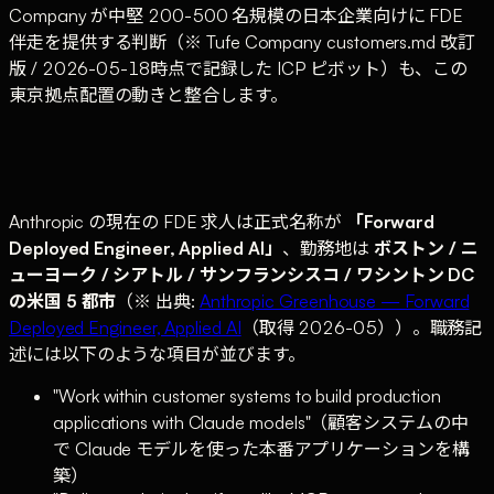
Company が中堅 200-500 名規模の日本企業向けに FDE
伴走を提供する判断（※ Tufe Company customers.md 改訂
版 / 2026-05-18時点で記録した ICP ピボット）も、この
東京拠点配置の動きと整合します。
Anthropic の現在の FDE 求人は正式名称が
「Forward
Deployed Engineer, Applied AI」
、勤務地は
ボストン / ニ
ューヨーク / シアトル / サンフランシスコ / ワシントン DC
の米国 5 都市
（※ 出典:
Anthropic Greenhouse — Forward
Deployed Engineer, Applied AI
（取得 2026-05））。職務記
述には以下のような項目が並びます。
"Work within customer systems to build production
applications with Claude models"（顧客システムの中
で Claude モデルを使った本番アプリケーションを構
築）