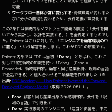
してプロトタイプを作ることが法的にも組織的にも不
可能
ワークフロー自体が常に変化する
: 脅威環境が変わるた
びに分析の前提も変わるため、要件定義が陳腐化する
この3条件は伝統的なソフトウェア開発の前提（「要件を聞
いてから設計し、設計を実装する」）を全否定するものでし
た。Palantir はこれに対して、
「エンジニアを顧客環境の中
に置く」
という解答を出します。これが FDE の原型です。
Palantir 内部では FDE は当初
「Delta」
と呼ばれ、これに
対して特定領域の知識を持つ「Echo」（Echo =
Embedded、領域専門家。顧客と同じ産業出身、現場の言語
で会話できる）と組み合わせる二項構造を作りました（※
出典:
FDE Academy — How Palantir Invented the Forward-
Deployed Engineer Model
（取得 2026-05））。
Echo
: 顧客と同じ産業出身の領域専門家。要件を「現
場の言語」で引き出す
Delta
: 実行志向のエンジニア。「速度と影響を、不完