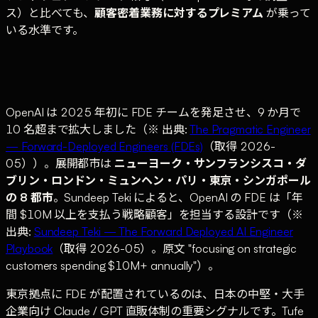
ス）と比べても、
顧客密着業務に対するプレミアム
が乗って
いる水準です。
OpenAI は 2025 年初に FDE チームを発足させ、9 か月で
10 名超まで拡大しました（※ 出典:
The Pragmatic Engineer
— Forward-Deployed Engineers (FDEs)
（取得 2026-
05））。展開都市は
ニューヨーク・サンフランシスコ・ダ
ブリン・ロンドン・ミュンヘン・パリ・東京・シンガポール
の 8 都市
。Sundeep Teki によると、OpenAI の FDE は「年
間 $10M 以上を支払う戦略顧客」を担当する設計です（※
出典:
Sundeep Teki — The Forward Deployed AI Engineer
Playbook
（取得 2026-05）。原文 "focusing on strategic
customers spending $10M+ annually"）。
東京拠点に FDE が配置されているのは、日本の中堅・大手
企業向け Claude / GPT 直販体制の重要シグナルです。Tufe