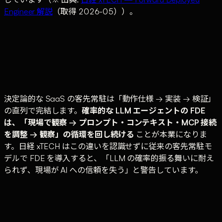
Engineer 解説
（取得 2026-05））。
"SaaS は A と入力すれば B という結果が必ず出
力される（決定論的システム）。一方、LLM を
ベースにする AI エージェントは、A という入力
をしても、出力が B になったり D や G になった
決定論的な SaaS の客先常駐は「動作仕様 → 実装 → 検証」
りする（確率的システム）。"
の直列で完結します。
確率的な LLM エージェントの FDE
は、「現場で観察 → プロンプト・コンテキスト・MCP 接続
を調整 → 観察」の循環を回し続ける
ことが本業になりま
す。日経 xTECH はこの違いを認識せずに従来の客先常駐モ
デルで FDE を導入すると、「LLM の確率的振る舞いに耐え
られず、現場が AI への信頼を失う」と警告しています。