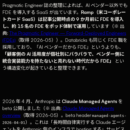
Pragmatic Engineer 誌の整理によれば、AI ベンダー以外でも
FDE を導入する SaaS が出ています。
Ramp（米コーポレー
トカード SaaS）は記事公開時点の 9 か月前に FDE を導入
し、約 15 名の FDE をポッド体制で運用
しています（※ 出
典:
The Pragmatic Engineer — Forward-Deployed Engineers
(FDEs)
（取得 2026-05））。Databricks も同じく FDE 職を
採用しており、「AI ベンダーだから FDE」というよりも、
「顧客側の AI 活用度が個社別にバラバラで、ベンダー側に
統合実装能力を持たないと売れない時代だから FDE」
とい
う構造変化が起きていると整理できます。
2026 年 4 月、Anthropic は
Claude Managed Agents
を
beta 公開しました（※ 出典:
Claude Managed Agents
overview
（取得 2026-05）。beta header
managed-agents-
）。これは「長時間自律実行する Claude エージ
2026-04-01
ェントを Anthropic 側のインフラで hosting する」サービス