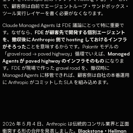
で、顧客側は自前でエージェントループ・サンドボックス・
ツール実行レイヤーを書く必要がなくなります。
Claude Managed Agents は FDE 議論にとって特に重要で
す。なぜなら、
FDE が顧客先で開発する個別エージェント
を、撤収後に Anthropic 側で hosting しておけるインフラ
がそろった
ことを意味するからです。Palantir モデルの
「gravel road → paved highway」循環でいえば、
Managed
Agents が paved highway のインフラそのもの
になりま
す。FDE が現場で作った gravel road を、撤収時に
Managed Agents に移管できれば、顧客側は自社の本番運用
に Anthropic がコミットした SLA を組み込めます。
2026 年 5 月 4 日、Anthropic は伝統的コンサル業界と正面
衝突する形の合弁を発表しました。
Blackstone・Hellman