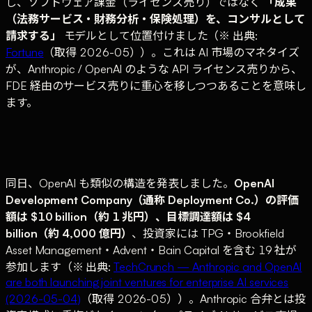
し、ソフトウェア課金（ライセンス売り）ではなく
「成果
（法務サービス・財務分析・保険処理）を、コンサルとして
請求する」
モデルとして位置付けました（※ 出典:
Fortune
（取得 2026-05））。これは AI 市場のマネタイズ
が、Anthropic / OpenAI のような API ライセンス売りから、
FDE 経由のサービス売りに重心を移しつつあることを意味し
ます。
同日、OpenAI も類似の構造を発表しました。
OpenAI
Development Company（通称 Deployment Co.）の評価
額は $10 billion（約 1 兆円）、目標調達額は $4
billion（約 4,000 億円）
、投資家には TPG・Brookfield
Asset Management・Advent・Bain Capital を含む 19 社が
参加します（※ 出典:
TechCrunch — Anthropic and OpenAI
are both launching joint ventures for enterprise AI services
(2026-05-04)
（取得 2026-05））。Anthropic 合弁とは投