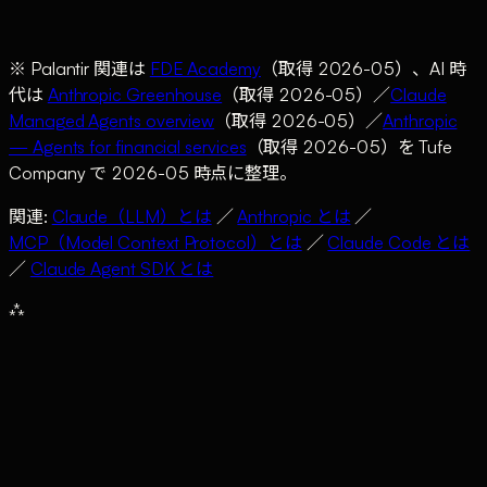
い）
管）
案件処理
FDE 1 名 = 1
FDE 1 名 = 複数顧
エージェン
スケール
顧客
客並行可
ト部隊化
※ Palantir 関連は
FDE Academy
（取得 2026-05）、AI 時
代は
Anthropic Greenhouse
（取得 2026-05）／
Claude
Managed Agents overview
（取得 2026-05）／
Anthropic
— Agents for financial services
（取得 2026-05）を Tufe
Company で 2026-05 時点に整理。
関連:
Claude（LLM）とは
／
Anthropic とは
／
MCP（Model Context Protocol）とは
／
Claude Code とは
／
Claude Agent SDK とは
⁂