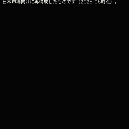
日本市場向けに再構成したものです（2026-05時点）。
カス
SI /
戦略
タマ
Sales
FDE
SES 客
比較軸
コン
ーサ
Engineer
先常駐
サル
クセ
ス
経営
既存
課題
受託開
顧客
顧客本番への AI 実
受注前の
主目的
の戦
発・保
の利
装 + 撤収後自走
技術提案
略提
守運用
用継
言
続
顧客先
提案
リモ
100%
25-50%（ハイブ
提案時の
滞在比
時の
ート
常駐
リッド）
み
率
み
中心
提言
利用
本番システム +
受託開
書・
度・
提案書・