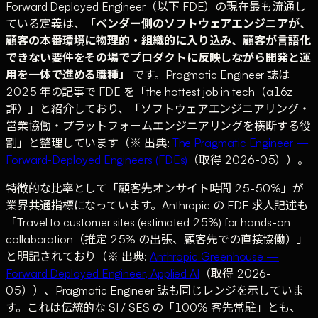
Forward Deployed Engineer（以下 FDE）の現在最も流通し
ている定義は、
「ベンダー側のソフトウェアエンジニアが、
顧客の本番環境に物理的・組織的に入り込み、顧客が言語化
できない要件をその場でプロダクトに反映しながら開発と運
用を一体で進める職種」
です。Pragmatic Engineer 誌は
2025 年の記事で FDE を「the hottest job in tech（a16z
評）」と紹介しており、「ソフトウェアエンジニアリング・
営業協働・プラットフォームエンジニアリングを横断する役
割」と整理しています（※ 出典:
The Pragmatic Engineer —
Forward-Deployed Engineers (FDEs)
（取得 2026-05））。
特徴的な比率として「顧客先オンサイト時間 25-50%」が
業界共通指標になっています。Anthropic の FDE 求人記述も
「Travel to customer sites (estimated 25%) for hands-on
collaboration（推定 25% の出張、顧客先での直接協働）」
と明記されており（※ 出典:
Anthropic Greenhouse —
Forward Deployed Engineer, Applied AI
（取得 2026-
05））、Pragmatic Engineer 誌も同じレンジを示していま
す。これは伝統的な SI / SES の「100% 客先常駐」とも、