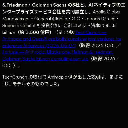
& Friedman・Goldman Sachs の3社と、AI ネイティブのエ
ンタープライズサービス会社を共同設立
し、Apollo Global
Management・General Atlantic・GIC・Leonard Green・
Sequoia Capital も投資参加、合計コミット資本は
$1.5
billion（約 1,500 億円）
（※ 出典:
TechCrunch —
Anthropic and OpenAI are both launching joint ventures for
enterprise AI services (2026-05-04)
（取得 2026-05）／
Fortune — Anthropic, Blackstone, Hellman & Friedman,
Goldman Sachs launch consulting venture
（取得 2026-
05））。
TechCrunch の取材で Anthropic 側が出した説明は、まさに
FDE モデルそのものでした。
"The venture employs a forward-deployed
engineer (FDE) model. An engagement might
begin with the company's engineering team sitting
down with clinicians and IT staff to build tools that