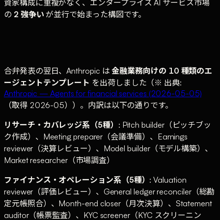
資家構成に重複がなく、エンタープライズ AI サービス市場
の
2 強争い
が並行で始まった構図です。
合弁発表の翌日、Anthropic は
金融業務向けの 10 種類のエ
ージェントテンプレート
を出荷しました（※ 出典:
Anthropic — Agents for financial services (2026-05-05)
（取得 2026-05））。内訳は以下の通りです。
リサーチ・カバレッジ系（5種）
: Pitch builder（ピッチブッ
ク作成）、Meeting preparer（会議準備）、Earnings
reviewer（決算レビュー）、Model builder（モデル構築）、
Market researcher（市場調査）
ファイナンス・オペレーション系（5種）
: Valuation
reviewer（評価レビュー）、General ledger reconciler（総勘
定元帳照合）、Month-end closer（月次決算）、Statement
auditor（帳票監査）、KYC screener（KYC スクリーニン