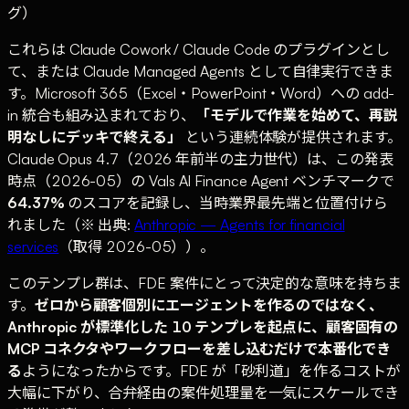
グ）
これらは Claude Cowork / Claude Code のプラグインとし
て、または Claude Managed Agents として自律実行できま
す。Microsoft 365（Excel・PowerPoint・Word）への add-
in 統合も組み込まれており、
「モデルで作業を始めて、再説
明なしにデッキで終える」
という連続体験が提供されます。
Claude Opus 4.7（2026 年前半の主力世代）は、この発表
時点（2026-05）の Vals AI Finance Agent ベンチマークで
64.37%
のスコアを記録し、当時業界最先端と位置付けら
れました（※ 出典:
Anthropic — Agents for financial
services
（取得 2026-05））。
このテンプレ群は、FDE 案件にとって決定的な意味を持ちま
す。
ゼロから顧客個別にエージェントを作るのではなく、
Anthropic が標準化した 10 テンプレを起点に、顧客固有の
MCP コネクタやワークフローを差し込むだけで本番化でき
る
ようになったからです。FDE が「砂利道」を作るコストが
大幅に下がり、合弁経由の案件処理量を一気にスケールでき