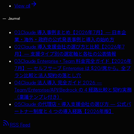
View all
—
Journal
01
Claude 導入事例まとめ【2026年7月】— 日本企
業・海外・政府の公式発表事例と導入の始め方
02
Claude 導入支援会社の選び方と比較【2026年7
月】— 支援タイプ別の選定軸と各社の公表情報
03
Claude Enterprise・Team 料金完全ガイド【2026年
7月】— セルフサーブ Enterprise は $20/席から。全プ
ラン比較と法人契約の落とし穴
04
Claude 法人導入 完全ガイド 2026 —
Team/Enterprise/API/Bedrock の 4 経路比較と契約実務
（稟議テンプレ付き）
05
Claude の代理店・導入支援会社の選び方 — 公式パ
ートナー制度と 4 つの導入経路【2026年版】
RSS Feed