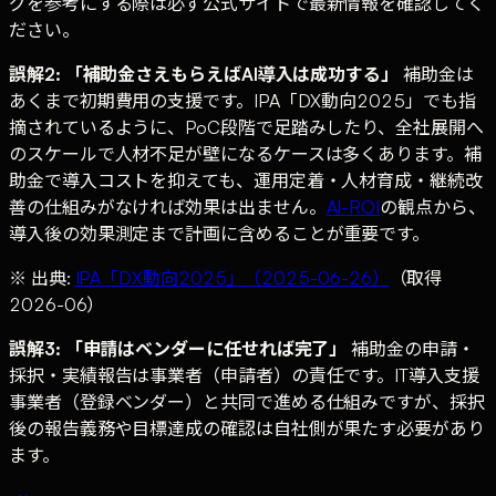
グを参考にする際は必ず公式サイトで最新情報を確認してく
ださい。
誤解2: 「補助金さえもらえばAI導入は成功する」
補助金は
あくまで初期費用の支援です。IPA「DX動向2025」でも指
摘されているように、PoC段階で足踏みしたり、全社展開へ
のスケールで人材不足が壁になるケースは多くあります。補
助金で導入コストを抑えても、運用定着・人材育成・継続改
善の仕組みがなければ効果は出ません。
AI-ROI
の観点から、
導入後の効果測定まで計画に含めることが重要です。
※ 出典:
IPA「DX動向2025」（2025-06-26）
（取得
2026-06）
誤解3: 「申請はベンダーに任せれば完了」
補助金の申請・
採択・実績報告は事業者（申請者）の責任です。IT導入支援
事業者（登録ベンダー）と共同で進める仕組みですが、採択
後の報告義務や目標達成の確認は自社側が果たす必要があり
ます。