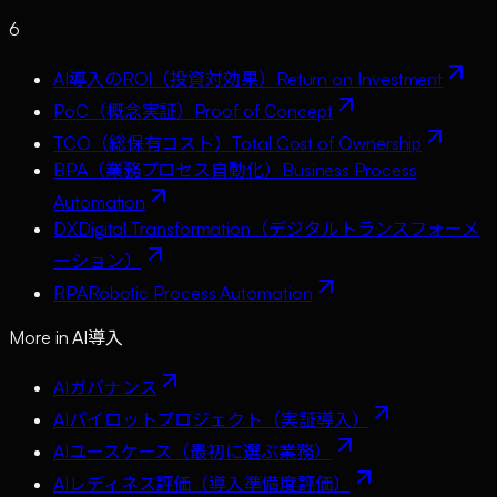
6
AI導入のROI（投資対効果）
Return on Investment
PoC（概念実証）
Proof of Concept
TCO（総保有コスト）
Total Cost of Ownership
BPA（業務プロセス自動化）
Business Process
Automation
DX
Digital Transformation（デジタルトランスフォーメ
ーション）
RPA
Robotic Process Automation
More in
AI導入
AIガバナンス
AIパイロットプロジェクト（実証導入）
AIユースケース（最初に選ぶ業務）
AIレディネス評価（導入準備度評価）