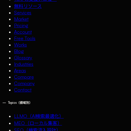
無料リソース
Services
Market
Pricing
Account
Free Tools
Works
Blog
Glossary
Industries
Areas
Compare
Company
Contact
—
Topics（領域別）
LLMO（AI検索最適化）
MEO（ローカル集客）
SEO（検索流入設計）