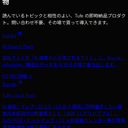
物
読んでいるトピックと相性のよい、Tufe の即時納品プロダク
ト。問い合わせ不要、その場で買って導入できます。
Instant
AI Search Pack
自社サイトを「AI 検索から引用されるサイト」に。llms.txt、
robots.txt、構造化データを AI がその場で書き出します。
¥2,980
詳細 →
Bundle
Tufe Local Pack
AI 検索 / マップ / 口コミ / LP の 4 領域に同時着手したい複
拠点本部向けの軽量版セット（合計 11 デリバラブル）。
SVG POP・ヒートマップ・12 ヶ月投稿カレンダー等の現場
運用核機能は単品商品にあります。