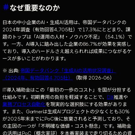
なぜ重要なのか
日本の中小企業のAI・生成AI活用は、帝国データバンクの
2024年調査（有効回答4,705社）で17.3%にとどまり、課
題のトップは「AI運用の人材・ノウハウ不足」（54.1%）で
す。一方、AI導入に踏み出した企業の86.7%が効果を実感し
ており、導入のハードルさえ越えられれば成果につながるケ
ースが多いことがわかります。
※ 出典:
帝国データバンク「生成AIの活用状況調査」
（2024年、有効回答4,705社）
（取得 2026-06）
IT導入補助金はこの「最初の一歩のコスト」を国が分担する
仕組みです。初期費用の負担を軽減することで、
DX
推進や
業務プロセス自動化
を現実的な選択肢にする効果がありま
す。また、Gartnerは生成AIプロジェクトの少なくとも30%
が2025年末までにPoC後に放棄されると予測しており、そ
の主因の一つが「不明確な価値・コスト懸念」です。補助金
の活用はPoC（概念実証）を本番実装まで走り切るための資