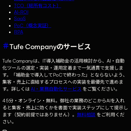
TCO（総所有コスト）
AI-ROI
SaaS
PoC（概念実証）
RPA
Tufe Companyのサービス
Tufe Companyは、IT導入補助金の活用検討から、AI・自動
化ツールの選定・実装・運用定着まで一気通貫で支援しま
す。「補助金で導入してPoCで終わった」とならないよう、
集客・売上に直結するプロセスへの実装を最優先で進めま
す。詳しくは
AI・業務自動化サービス
をご覧ください。
45分・オンライン・無料。御社の業務のどこからAIを入れ
ると集客・売上に効くかを書面で実装ステップにして提示し
ます（契約前提ではありません）。
無料相談
をご利用くだ
さい。