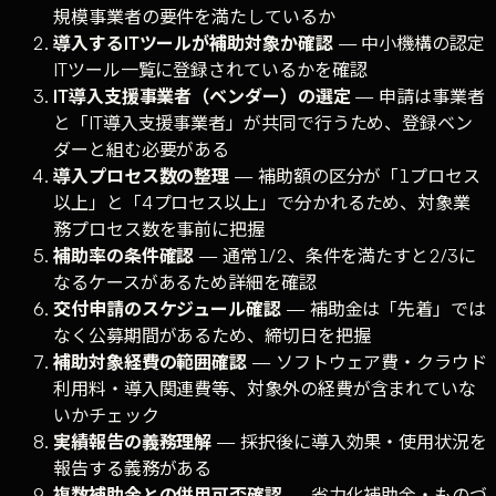
規模事業者の要件を満たしているか
導入するITツールが補助対象か確認
— 中小機構の認定
ITツール一覧に登録されているかを確認
IT導入支援事業者（ベンダー）の選定
— 申請は事業者
と「IT導入支援事業者」が共同で行うため、登録ベン
ダーと組む必要がある
導入プロセス数の整理
— 補助額の区分が「1プロセス
以上」と「4プロセス以上」で分かれるため、対象業
務プロセス数を事前に把握
補助率の条件確認
— 通常1/2、条件を満たすと2/3に
なるケースがあるため詳細を確認
交付申請のスケジュール確認
— 補助金は「先着」では
なく公募期間があるため、締切日を把握
補助対象経費の範囲確認
— ソフトウェア費・クラウド
利用料・導入関連費等、対象外の経費が含まれていな
いかチェック
実績報告の義務理解
— 採択後に導入効果・使用状況を
報告する義務がある
複数補助金との併用可否確認
— 省力化補助金・ものづ