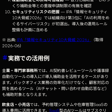
くり補助金等との重複申請制限の有無を確認
セキュリティリスクの把握
— IPA「情報セキュリティ
10大脅威2026」では組織向け第3位に「AIの利用をめ
ぐるサイバーリスク」が初選出。導入後の運用ルール
整備も計画に含める
※ 出典:
IPA「情報セキュリティ10大脅威 2026」
（取得
2026-06）
実務での活用例
士業・専門家事務所
では、AI契約書レビューツールや議事録
自動化ツールの導入にIT導入補助金を活用するケースがあり
ます。バックオフィス業務の効率化だけでなく、顧客対応の
質を高めるツール（AIチャット・問い合わせ自動応答など）
も補助対象となりえます。
飲食店・小売店
では、予約管理システムや在庫管理SaaSの
導入費用に活用できます。
SaaS
型のAIツールはサブスクリ