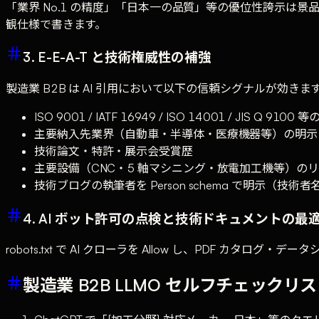
「業界 No.1 の精度」「日本一の品質」等の優位性誇示は景品表
観仕様で書きます。
3. E-E-A-T と技術権威性の補強
製造業 B2B は AI 引用において以下の信頼シグナルが効きま
ISO 9001 / IATF 16949 / ISO 14001 / JIS Q 9100 
主要納入先業界（自動車・半導体・医療機器等）の明示
技術論文・特許・展示会受賞歴
主要設備（CNC・5 軸マシニング・放電加工機等）の
技術ブログの執筆者を Person schema で明示（技術
4. AI ボット許可の点検と技術ドキュメントの最
robots.txt で AI クローラを Allow し、PDF カタ
製造業 B2B LLMO セルフチェックリ