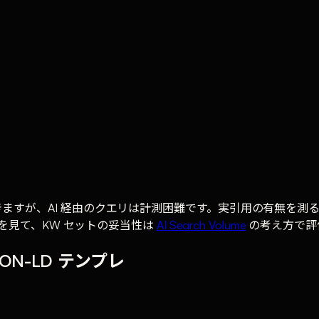
できますが、AI 経由のクエリは計測困難です。実引用の有無を測
を見て、KW セットの妥当性は
AI Search Volume
の考え方で評
 JSON-LD テンプレ