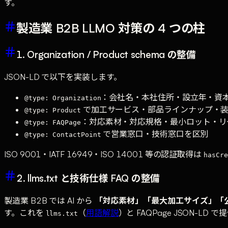
す。
製造業 B2B LLMO 対策の 4 つの柱
1. Organization / Product schema の整備
JSON-LD で以下を実装します。
：会社名・本社住所・設立年・資
@type: Organization
で加工サービス・部品ラインナップ・
@type: Product
：対応素材・対応規格・最小ロット・リードタイ
@type: FAQPage
で営業窓口・技術窓口を区別
@type: ContactPoint
ISO 9001・IATF 16949・ISO 14001 等の認証取得は
hasCre
2. llms.txt と技術仕様 FAQ の整備
製造業 B2B では AI から
「対応素材」「最大加工サイズ」「公差
す。これを
（
用語解説
）と FAQPage JSON-LD 
llms.txt