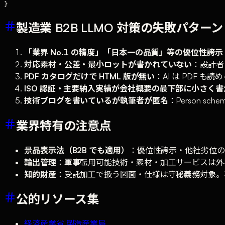
製造業 B2B LLMO 対策の失敗パターン 
「業界 No.1 の精度」「日本一の品質」等の優位性誇示
対応素材・公差・最小ロットが書かれていない
：設計者
PDF カタログだけで HTML 版が無い
：AI は PDF 
ISO 認証・主要納入実績が会社概要の最下部に小さく
技術ブログを書いているが執筆者が匿名
：Person s
業界特有の注意点
景品表示法（B2B でも適用）
：優位性誇示・他社劣位の
輸出管理
：軍事転用可能技術・素材・加工サービスは外
知的財産
：受託加工で扱う図面・仕様は守秘義務対象。
公的リソース集
経済産業省 製造産業局