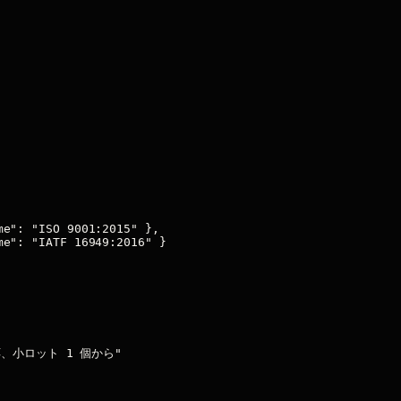
e": "ISO 9001:2015" },

e": "IATF 16949:2016" }

対応、小ロット 1 個から"
