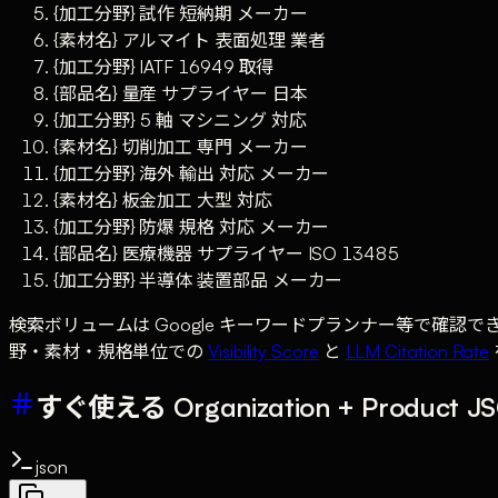
{加工分野} 試作 短納期 メーカー
{素材名} アルマイト 表面処理 業者
{加工分野} IATF 16949 取得
{部品名} 量産 サプライヤー 日本
{加工分野} 5 軸 マシニング 対応
{素材名} 切削加工 専門 メーカー
{加工分野} 海外 輸出 対応 メーカー
{素材名} 板金加工 大型 対応
{加工分野} 防爆 規格 対応 メーカー
{部品名} 医療機器 サプライヤー ISO 13485
{加工分野} 半導体 装置部品 メーカー
検索ボリュームは Google キーワードプランナー等で確認
野・素材・規格単位での
Visibility Score
と
LLM Citation Rate
すぐ使える Organization + Product
json