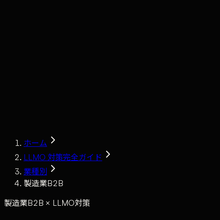
Claude
Services
Market
Tools
Works
Journal
Company
Contact
AI Sales
ホーム
LLMO 対策完全ガイド
業種別
製造業B2B
製造業B2B × LLMO対策