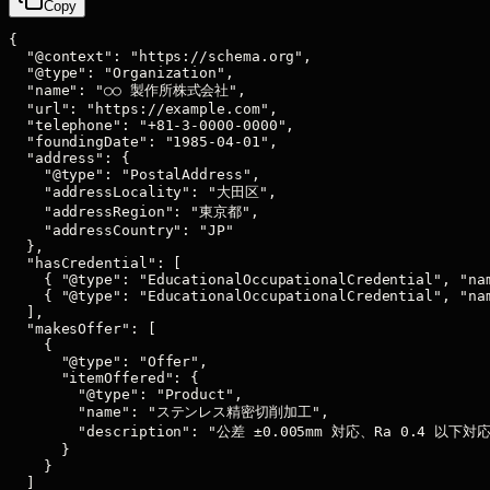
Copy
{

  "@context": "https://schema.org",

  "@type": "Organization",

  "name": "○○ 製作所株式会社",

  "url": "https://example.com",

  "telephone": "+81-3-0000-0000",

  "foundingDate": "1985-04-01",

  "address": {

    "@type": "PostalAddress",

    "addressLocality": "大田区",

    "addressRegion": "東京都",

    "addressCountry": "JP"

  },

  "hasCredential": [

    { "@type": "EducationalOccupationalCredential", "nam
    { "@type": "EducationalOccupationalCredential", "nam
  ],

  "makesOffer": [

    {

      "@type": "Offer",

      "itemOffered": {

        "@type": "Product",

        "name": "ステンレス精密切削加工",

        "description": "公差 ±0.005mm 対応、Ra 0.4 以下
      }

    }

  ]
