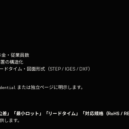
本金・従業員数
装置の構造化
ム・図面形式（STEP / IGES / DXF）
または独立ページに明示します。
dential
」「最小ロット」「リードタイム」「対応規格（RoHS / REAC
で提供します。