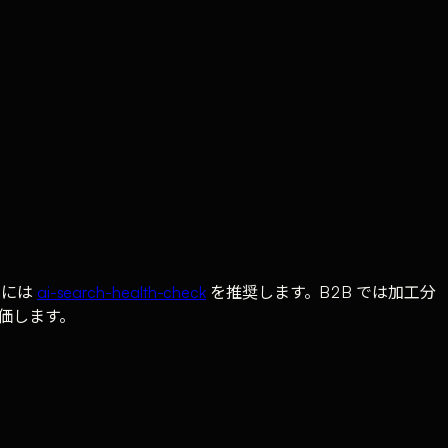
るには
ai-search-health-check
を推奨します。B2B では加工分
価します。