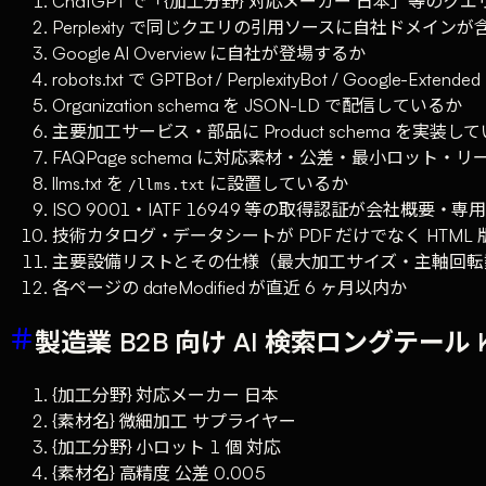
ChatGPT で「{加工分野} 対応メーカー 日本」等の
Perplexity で同じクエリの引用ソースに自社ドメイン
Google AI Overview に自社が登場するか
robots.txt で GPTBot / PerplexityBot / Google-Exte
Organization schema を JSON-LD で配信しているか
主要加工サービス・部品に Product schema を実装し
FAQPage schema に対応素材・公差・最小ロット
llms.txt を
に設置しているか
/llms.txt
ISO 9001・IATF 16949 等の取得認証が会社概要
技術カタログ・データシートが PDF だけでなく HTM
主要設備リストとその仕様（最大加工サイズ・主軸回転
各ページの dateModified が直近 6 ヶ月以内か
製造業 B2B 向け AI 検索ロングテール 
{加工分野} 対応メーカー 日本
{素材名} 微細加工 サプライヤー
{加工分野} 小ロット 1 個 対応
{素材名} 高精度 公差 0.005