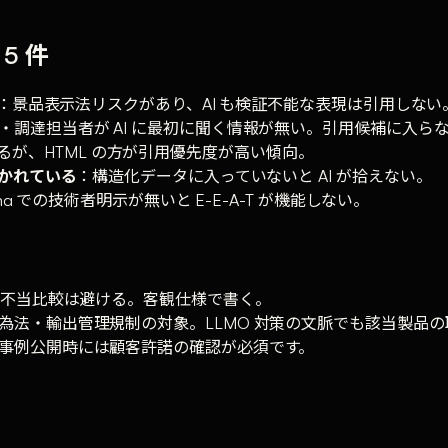
5 件
：景品表示法リスクがあり、AI も検証不能な表現は引用しな
・調達担当者が AI に最初に聞く情報が無い。引用候補に入ら
も読めるが、HTML の方が引用優先度が高い傾向。
書かれている
：構造化データに入っていないと AI が拾えない。
chema での技術者明示が無いと E-E-A-T が機能しない。
不当比較は避ける。客観仕様で書く。
為法・輸出管理規制の対象。LLMO 対策の文脈でも該当製品
事例公開時には顧客許諾の確認が必須です。