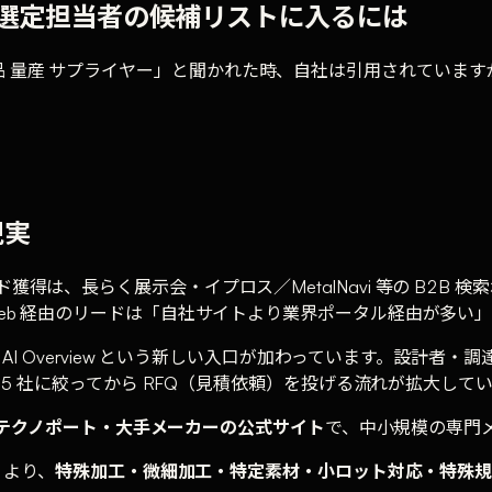
技術選定担当者の候補リストに入るには
部品 量産 サプライヤー」と聞かれた時、自社は引用されていますか。製造業 B
現実
獲得は、長らく展示会・イプロス／MetalNavi 等の B2B
Web 経由のリードは「自社サイトより業界ポータル経由が多い
y・Google AI Overview という新しい入口が加わっています
3〜5 社に絞ってから RFQ（見積依頼）を投げる流れが拡大して
vi・テクノポート・大手メーカーの公式サイト
で、中小規模の専門
うより、
特殊加工・微細加工・特定素材・小ロット対応・特殊規