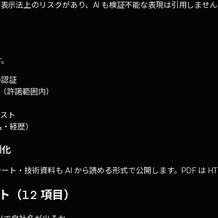
示法上のリスクがあり、AI も検証不能な表現は引用しません。「公
す。
等の認証
（許諾範囲内）
リスト
者名・経歴）
適化
ログ・データシート・技術資料も AI から読める形式で公開します。PDF 
スト（12 項目）