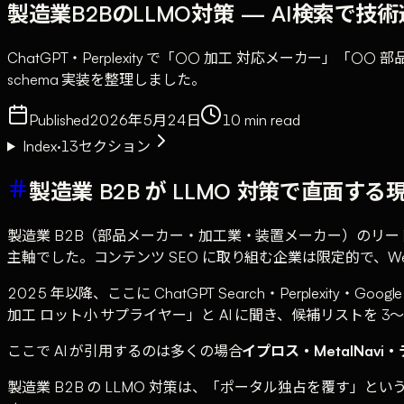
製造業B2BのLLMO対策 — AI検索で
ChatGPT・Perplexity で「○○ 加工 対応メーカー」「○○ 
schema 実装を整理しました。
Published
2026年5月24日
10
min read
Index
·
13
セクション
製造業 B2B が LLMO 対策で直面する
製造業 B2B（部品メーカー・加工業・装置メーカー）のリード
主軸でした。コンテンツ SEO に取り組む企業は限定的で、
2025 年以降、ここに ChatGPT Search・Perplexit
加工 ロット小 サプライヤー」と AI に聞き、候補リストを 
ここで AI が引用するのは多くの場合
イプロス・MetalNa
製造業 B2B の LLMO 対策は、「ポータル独占を覆す」とい