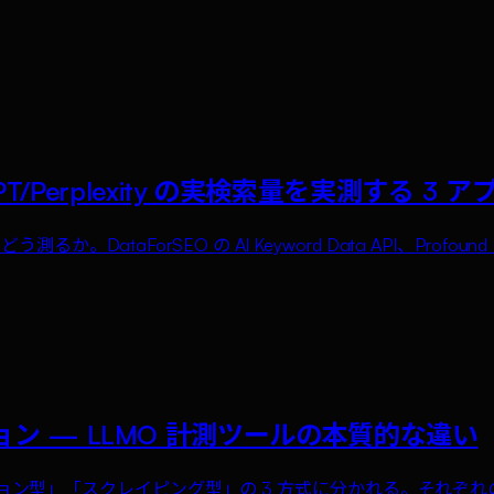
tGPT/Perplexity の実検索量を実測する 3 
測るか。DataForSEO の AI Keyword Data API、Prof
ション — LLMO 計測ツールの本質的な違い
ション型」「スクレイピング型」の 3 方式に分かれる。それ