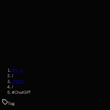
Claude
Services
Market
Tools
Works
Journal
Company
Contact
AI Sales
ホーム
/
ブログ
/
#
ChatGPT
Tag