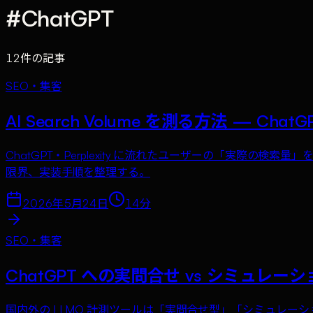
#
ChatGPT
12
件の記事
SEO・集客
AI Search Volume を測る方法 — Cha
ChatGPT・Perplexity に流れたユーザーの「実際の検索量」をどう
限界、実装手順を整理する。
2026年5月24日
14
分
SEO・集客
ChatGPT への実問合せ vs シミュレー
国内外の LLMO 計測ツールは「実問合せ型」「シミュレー