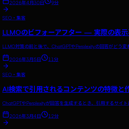
2026年4月30日
9
分
SEO・集客
LLMOのビフォーアフター — 実際の表
LLMO対策の前と後で、ChatGPTやPerplexityの
2026年3月5日
11
分
SEO・集客
AI検索で引用されるコンテンツの特徴と
ChatGPTやPerplexityが回答を生成するとき、引用
2026年3月4日
12
分