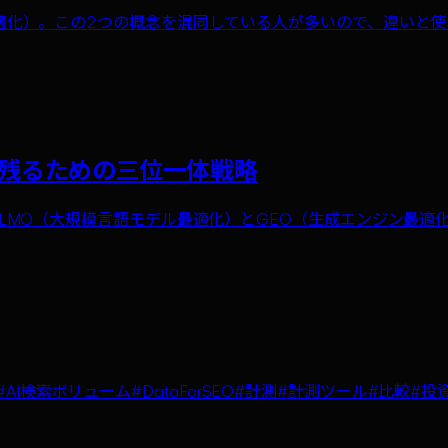
最適化）。この2つの概念を混同している人が多いので、違いと
生き残るための三位一体戦略
LLMO（大規模言語モデル最適化）とGEO（生成エンジン最
#
AI検索ボリューム
#
DataForSEO
#
計測
#
計測ツール
#
比較
#
投