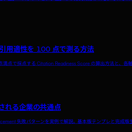
— AI検索引用適性を 100 点で測る方法
軸 100 点満点で採点する Citation Readiness Score の算出
に引用される企業の共通点
、placement 失敗パターンを実例で解説。基本版テンプレと完