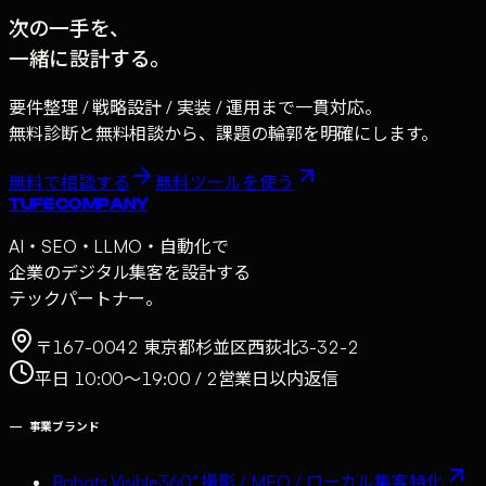
次の一手を、
一緒に設計する。
要件整理 / 戦略設計 / 実装 / 運用まで一貫対応。
無料診断と無料相談から、課題の輪郭を明確にします。
無料で相談する
無料ツールを使う
TUFE COMPANY
AI・SEO・LLMO・自動化で
企業のデジタル集客を設計する
テックパートナー。
〒167-0042 東京都杉並区西荻北3-32-2
平日 10:00〜19:00 / 2営業日以内返信
—
事業ブランド
Robots Visible
360° 撮影 / MEO / ローカル集客特化