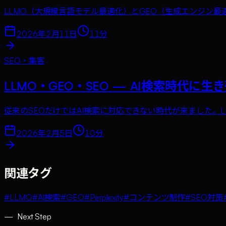
LLMO（大規模言語モデル最適化）とGEO（生成エンジン
2026年2月11日
11
分
SEO・集客
LLMO・GEO・SEO — AI検索時代に
従来のSEOだけではAI検索に対応できない時代が来ました。
2026年2月5日
10
分
関連タグ
#
LLMO
#
AI検索
#
GEO
#
Perplexity
#
コンテンツ制作
#
SEO対策
—
Next Step