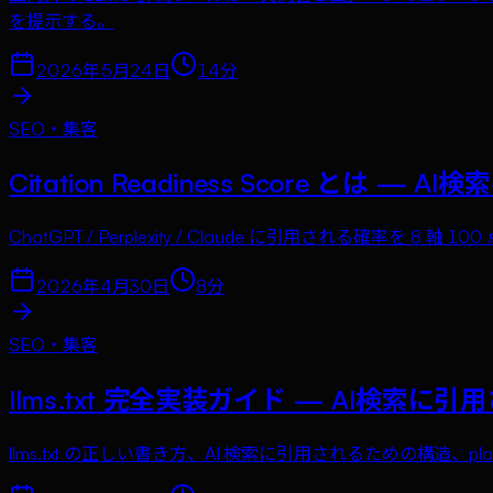
を提示する。
2026年5月24日
14
分
SEO・集客
Citation Readiness Score とは 
ChatGPT / Perplexity / Claude に引用される確率を 8 
2026年4月30日
8
分
SEO・集客
llms.txt 完全実装ガイド — AI検索
llms.txt の正しい書き方、AI 検索に引用されるための構造