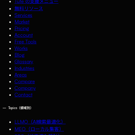
Tufe の支援メニュー
無料リソース
Services
Market
Pricing
Account
Free Tools
Works
Blog
Glossary
Industries
Areas
Compare
Company
Contact
—
Topics（領域別）
LLMO（AI検索最適化）
MEO（ローカル集客）