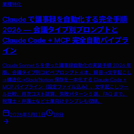
業種特化
Claude で議事録を自動化する完全手順
2026 — 会議タイプ別プロンプトと
Claude Code + MCP 完全自動パイプラ
イン
Claude Sonnet 5 を使った議事録自動化の実装手順 2026 年
版。会議タイプ別コピペプロンプト 4 本、録音→文字起こし
→構造化→Slack/Notion 保存を一本化する Claude Code +
MCP パイプライン（設定ファイル込み）、文字起こしツー
ル比較、月次コスト試算、失敗パターン 5 選、FAQ まで。
税理士・弁護士など士業向けテンプレも収録。
2026年5月11日
18
分