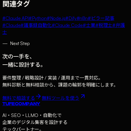
関連タグ
#
Claude API
#
Python
#
Node.js
#
Dify
#
n8n
#
ピラー記事
#
Claude
#
議事録自動化
#
Claude Code
#
士業
#
税理士
#
弁護
士
—
Next Step
次の一手を、
一緒に設計する。
要件整理 / 戦略設計 / 実装 / 運用まで一貫対応。
無料診断と無料相談から、課題の輪郭を明確にします。
無料で相談する
無料ツールを使う
TUFE COMPANY
AI・SEO・LLMO・自動化で
企業のデジタル集客を設計する
テックパートナー。