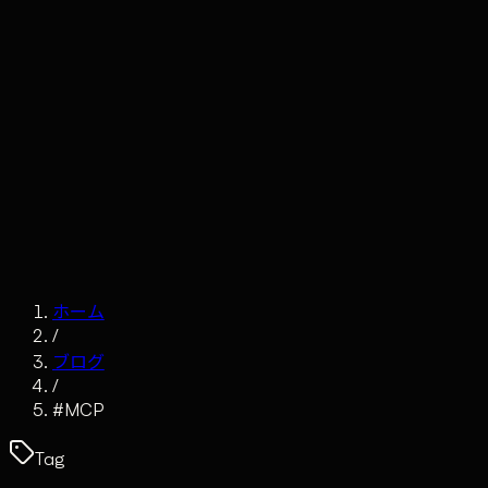
Claude
Services
Market
Tools
Works
Journal
Company
Contact
AI Sales
ホーム
/
ブログ
/
#
MCP
Tag