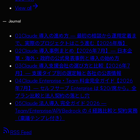
View all
—
Journal
01
Claude 導入の進め方 — 最初の相談から運用定着ま
で、実際のプロジェクトはこう進む【2026年版】
02
Claude 導入事例まとめ【2026年7月】— 日本企
業・海外・政府の公式発表事例と導入の始め方
03
Claude 導入支援会社の選び方と比較【2026年7
月】— 支援タイプ別の選定軸と各社の公表情報
04
Claude Enterprise・Team 料金完全ガイド【2026
年7月】— セルフサーブ Enterprise は $20/席から。全
プラン比較と法人契約の落とし穴
05
Claude 法人導入 完全ガイド 2026 —
Team/Enterprise/API/Bedrock の 4 経路比較と契約実務
（稟議テンプレ付き）
RSS Feed