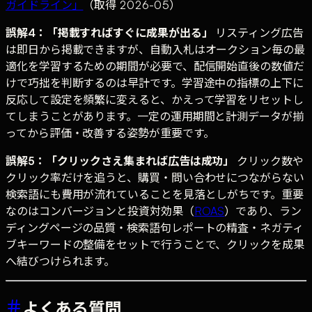
ガイドライン」
（取得 2026-05）
誤解4：「掲載すればすぐに成果が出る」
リスティング広告
は即日から掲載できますが、自動入札はオークション毎の最
適化を学習するための期間が必要で、配信開始直後の数値だ
けで巧拙を判断するのは早計です。学習途中の指標の上下に
反応して設定を頻繁に変えると、かえって学習をリセットし
てしまうことがあります。一定の運用期間と計測データが揃
ってから評価・改善する姿勢が重要です。
誤解5：「クリックさえ集まれば広告は成功」
クリック数や
クリック率だけを追うと、購買・問い合わせにつながらない
検索語にも費用が流れていることを見落としがちです。重要
なのはコンバージョンと投資対効果（
ROAS
）であり、ラン
ディングページの品質・検索語句レポートの精査・ネガティ
ブキーワードの整備をセットで行うことで、クリックを成果
へ結びつけられます。
よくある質問