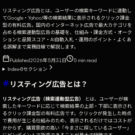
リスティング広告とは、ユーザーの検索キーワードに連動し
てGoogle・Yahoo!等の検索結果に表示されるクリック課金
型の有料広告。国内のインターネット広告で最大カテゴリを
占める検索連動型広告の基礎を、仕組み・課金方式・オーク
ションと品質スコア・AI自動入札・運用のポイント・よくあ
る誤解まで実務目線で解説します。
Published
2026年5月31日
5
min read
Index
·
8
セクション
リスティング広告とは？
リスティング広告（検索連動型広告）
とは、ユーザーが検
索したキーワードに応じて検索結果の上部・下部に表示され
るクリック課金型の有料広告です。クリックが発生した時点
で費用が生じる仕組みのため、表示されるだけではコストが
かからず、購買意欲の高い「今まさに探しているユーザー」
にピンポイントで訴求できることが最大の特徴です。