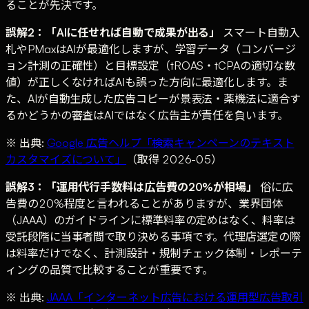
ることが先決です。
誤解2：「AIに任せれば自動で成果が出る」
スマート自動入
札やPMaxはAIが最適化しますが、学習データ（コンバージ
ョン計測の正確性）と目標設定（tROAS・tCPAの適切な数
値）が正しくなければAIも誤った方向に最適化します。ま
た、AIが自動生成した広告コピーが景表法・薬機法に適合す
るかどうかの審査はAIではなく広告主が責任を負います。
※ 出典:
Google 広告ヘルプ「検索キャンペーンのテキスト
カスタマイズについて」
（取得 2026-05）
誤解3：「運用代行手数料は広告費の20%が相場」
俗に広
告費の20%程度と言われることがありますが、業界団体
（JAAA）のガイドラインに標準料率の定めはなく、料率は
受託段階に当事者間で取り決める事項です。代理店選定の際
は料率だけでなく、計測設計・規制チェック体制・レポーテ
ィングの品質で比較することが重要です。
※ 出典:
JAAA「インターネット広告における運用型広告取引