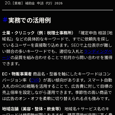
[業種] 補助金 申請 代行 2026
実務での活用例
士業・クリニック（例：税理士事務所）
「確定申告 相談 [地
域名]」などの具体的なキーワードで、すでに依頼先を探し
ているユーザーを直接取り込めます。SEOで上位表示が難し
い競合の多いキーワードでも、適切な入札と
ランディングペ
ージ
の品質を組み合わせることで初月から問い合わせを獲得
できます。
EC・物販事業者
商品名・型番を軸にしたキーワードはコン
バージョン率（
CVR
）が高い傾向があります。スマート自動
入札のtROAS戦略を活用することで、広告費に対して目標の
売上倍率を設定しながら運用できます。季節性の高い商品で
は広告のオン・オフを柔軟に切り替えられる点も強みです。
地域店舗（美容・整体・飲食等）
地域名＋サービス名のキ