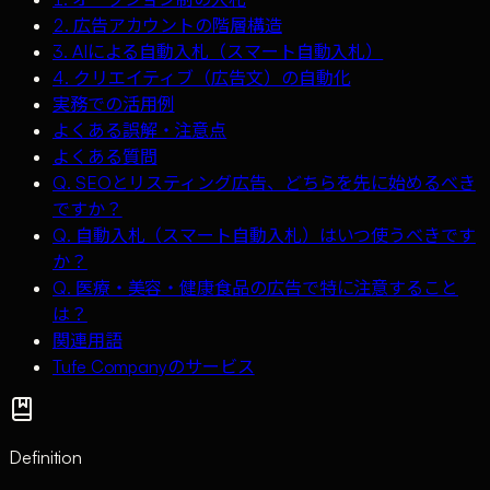
2. 広告アカウントの階層構造
3. AIによる自動入札（スマート自動入札）
4. クリエイティブ（広告文）の自動化
実務での活用例
よくある誤解・注意点
よくある質問
Q. SEOとリスティング広告、どちらを先に始めるべき
ですか？
Q. 自動入札（スマート自動入札）はいつ使うべきです
か？
Q. 医療・美容・健康食品の広告で特に注意すること
は？
関連用語
Tufe Companyのサービス
Definition