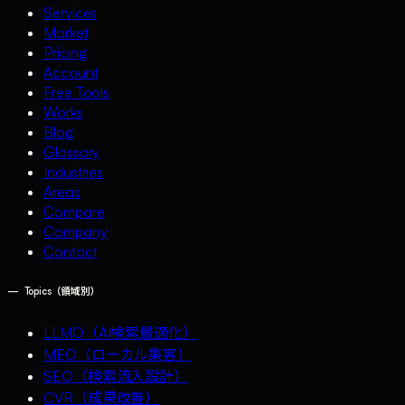
Services
Market
Pricing
Account
Free Tools
Works
Blog
Glossary
Industries
Areas
Compare
Company
Contact
—
Topics（領域別）
LLMO（AI検索最適化）
MEO（ローカル集客）
SEO（検索流入設計）
CVR（成果改善）