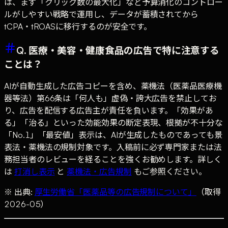
は、まず「クリック数の最大化」など予算消化のコントロー
ルがしやすい戦略で運用し、データが蓄積されてから
tCPA・tROASに移行するのが安全です。
Q. 医療・美容・健康食品の広告で特に注意する
ことは？
AIが自動生成した広告コピーを含め、薬機法（医薬品医療機
器等法）第66条は「何人も」虚偽・誇大広告を禁止してお
り、広告を配信する広告主が責任を負います。「効果があ
る」「治る」といった効能効果の断定表現、根拠が不十分な
「No.1」「最安値」表示は、AIが生成したものであっても景
表法・薬機法の規制対象です。入稿前に必ず専門家または法
務担当者のレビューを経ることを強くお勧めします。詳しく
は
打消し表示
と
薬機法・広告規制
もご参照ください。
※ 出典:
厚生労働省「医薬品等の広告規制について」
（取得
2026-05）