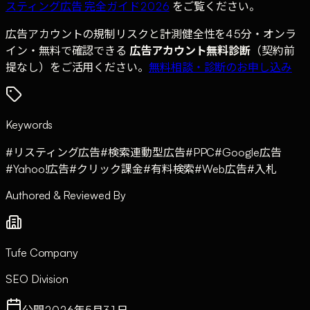
スティング広告 完全ガイド2026
をご覧ください。
広告アカウントの規制リスクと計測健全性を45分・オンラ
イン・無料で確認できる
広告アカウント無料診断
（契約前
提なし）をご活用ください。
無料相談・診断のお申し込み
Keywords
#
リスティング広告
#
検索連動型広告
#
PPC
#
Google広告
#
Yahoo!広告
#
クリック課金
#
有料検索
#
Web広告
#
入札
Authored & Reviewed By
Tufe Company
SEO Division
公開
2026年5月31日