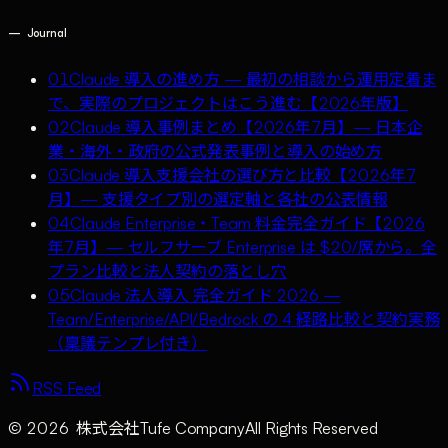
—
Journal
01
Claude 導入の進め方 — 最初の相談から運用定着ま
で、実際のプロジェクトはこう進む【2026年版】
02
Claude 導入事例まとめ【2026年7月】— 日本企
業・海外・政府の公式発表事例と導入の始め方
03
Claude 導入支援会社の選び方と比較【2026年7
月】— 支援タイプ別の選定軸と各社の公表情報
04
Claude Enterprise・Team 料金完全ガイド【2026
年7月】— セルフサーブ Enterprise は $20/席から。全
プラン比較と法人契約の落とし穴
05
Claude 法人導入 完全ガイド 2026 —
Team/Enterprise/API/Bedrock の 4 経路比較と契約実務
（稟議テンプレ付き）
RSS Feed
©
2026
株式会社Tufe Company
All Rights Reserved