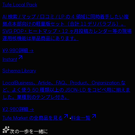
Tufe Local Pack
AI 検索 / マップ / 口コミ / LP の 4 領域に同時着手したい複
拠点本部向けの軽量版セット（合計 11 デリバラブル）。
SVG POP・ヒートマップ・12 ヶ月投稿カレンダー等の現場
運用核機能は単品商品にあります。
¥9,980
詳細 →
Instant
Schema Library
LocalBusiness、Article、FAQ、Product、Organization な
ど、よく使う 50 種類以上の JSON-LD をコピペ用に揃えま
した。業種別のテンプレ付き。
¥2,980
詳細 →
Tufe Market の全商品を見る
·
料金一覧
次の一歩を一緒に