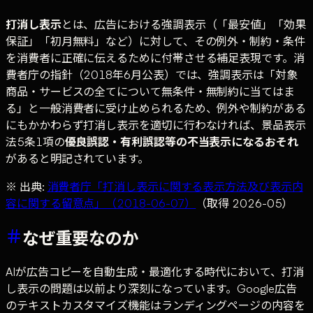
打消し表示
とは、広告における強調表示（「最安値」「効果
保証」「初月無料」など）に対して、その例外・制約・条件
を消費者に正確に伝えるために付帯させる補足表現です。消
費者庁の指針（2018年6月公表）では、強調表示は「対象
商品・サービスの全てについて無条件・無制約に当てはま
る」と一般消費者に受け止められるため、例外や制約がある
にもかかわらず打消し表示を適切に行わなければ、景品表示
法5条1項の
優良誤認・有利誤認等の不当表示になるおそれ
があると明記されています。
※ 出典:
消費者庁「打消し表示に関する表示方法及び表示内
容に関する留意点」（2018-06-07）
（取得 2026-05）
なぜ重要なのか
AIが広告コピーを自動生成・最適化する時代において、打消
し表示の問題は以前より深刻になっています。Google広告
のテキストカスタマイズ機能はランディングページの内容を