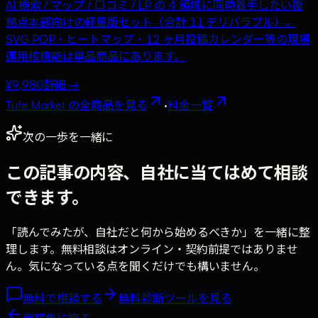
AI 検索 / マップ / 口コミ / LP の 4 領域に同時着手したい複
拠点本部向けの軽量版セット（合計 11 デリバラブル）。
SVG POP・ヒートマップ・12 ヶ月投稿カレンダー等の現場
運用核機能は単品商品にあります。
¥9,980
詳細 →
Tufe Market の全商品を見る
·
料金一覧
次の一歩を一緒に
この記事の内容、自社に当てはめて相談
できます。
「読んでみたが、自社だと何から始めるべきか」を一緒に整
理します。無料相談はオンライン・契約前提ではありませ
ん。気になっている点を聞くだけでも構いません。
無料で相談する
無料診断ツールを見る