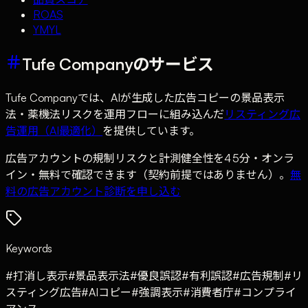
ROAS
YMYL
Tufe Companyのサービス
Tufe Companyでは、AIが生成した広告コピーの景品表示
法・薬機法リスクを運用フローに組み込んだ
リスティング広
告運用（AI最適化）
を提供しています。
広告アカウントの規制リスクと計測健全性を45分・オンラ
イン・無料で確認できます（契約前提ではありません）。
無
料の広告アカウント診断を申し込む
Keywords
#
打消し表示
#
景品表示法
#
優良誤認
#
有利誤認
#
広告規制
#
リ
スティング広告
#
AIコピー
#
強調表示
#
消費者庁
#
コンプライ