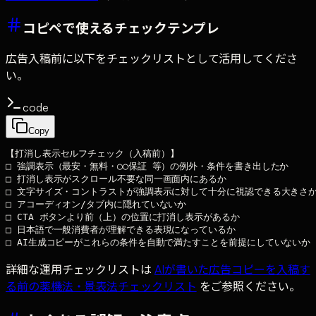
コピペで使えるチェックテンプレ
広告入稿前に以下をチェックリストとして活用してくださ
い。
code
Copy
【打消し表示セルフチェック（入稿前）】

□ 強調表示（最安・無料・◯◯保証 等）の例外・条件を書き出したか

□ 打消し表示がスクロール不要な同一画面内にあるか

□ 文字サイズ・コントラストが強調表示に対して十分に視認できる大きさか
□ アコーディオン/タブ内に隠れていないか

□ CTA ボタンより前（上）の位置に打消し表示があるか

□ 日本語で一般消費者が理解できる表現になっているか

詳細な運用チェックリストは
AIが書いた広告コピーを入稿す
る前の薬機法・景表法チェックリスト
をご参照ください。