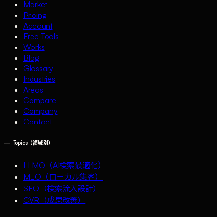
Market
Pricing
Account
Free Tools
Works
Blog
Glossary
Industries
Areas
Compare
Company
Contact
—
Topics（領域別）
LLMO（AI検索最適化）
MEO（ローカル集客）
SEO（検索流入設計）
CVR（成果改善）