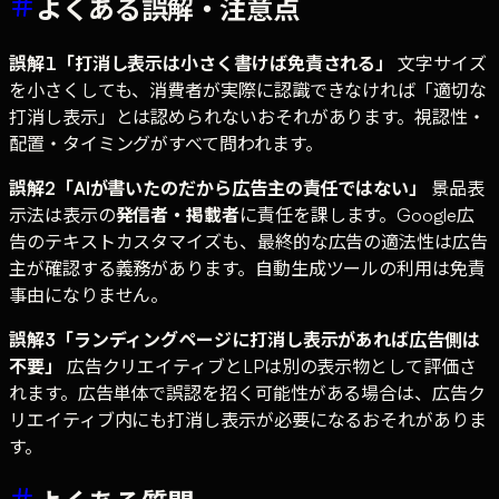
よくある誤解・注意点
誤解1「打消し表示は小さく書けば免責される」
文字サイズ
を小さくしても、消費者が実際に認識できなければ「適切な
打消し表示」とは認められないおそれがあります。視認性・
配置・タイミングがすべて問われます。
誤解2「AIが書いたのだから広告主の責任ではない」
景品表
示法は表示の
発信者・掲載者
に責任を課します。Google広
告のテキストカスタマイズも、最終的な広告の適法性は広告
主が確認する義務があります。自動生成ツールの利用は免責
事由になりません。
誤解3「ランディングページに打消し表示があれば広告側は
不要」
広告クリエイティブとLPは別の表示物として評価さ
れます。広告単体で誤認を招く可能性がある場合は、広告ク
リエイティブ内にも打消し表示が必要になるおそれがありま
す。