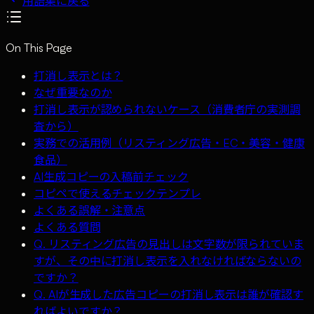
用語集に戻る
On This Page
打消し表示とは？
なぜ重要なのか
打消し表示が認められないケース（消費者庁の実測調
査から）
実務での活用例（リスティング広告・EC・美容・健康
食品）
AI生成コピーの入稿前チェック
コピペで使えるチェックテンプレ
よくある誤解・注意点
よくある質問
Q. リスティング広告の見出しは文字数が限られていま
すが、その中に打消し表示を入れなければならないの
ですか？
Q. AIが生成した広告コピーの打消し表示は誰が確認す
ればよいですか？