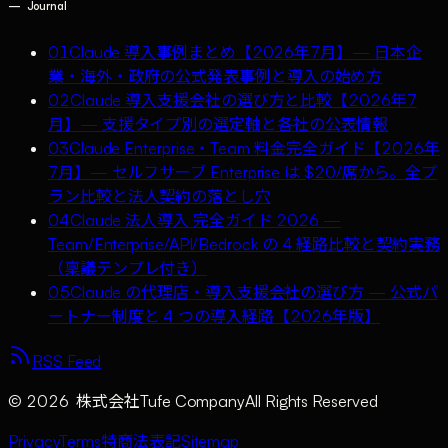
—
Journal
01
Claude 導入事例まとめ【2026年7月】— 日本企
業・海外・政府の公式発表事例と導入の始め方
02
Claude 導入支援会社の選び方と比較【2026年7
月】— 支援タイプ別の選定軸と各社の公表情報
03
Claude Enterprise・Team 料金完全ガイド【2026年
7月】— セルフサーブ Enterprise は $20/席から。全プ
ラン比較と法人契約の落とし穴
04
Claude 法人導入 完全ガイド 2026 —
Team/Enterprise/API/Bedrock の 4 経路比較と契約実務
（稟議テンプレ付き）
05
Claude の代理店・導入支援会社の選び方 — 公式パ
ートナー制度と 4 つの導入経路【2026年版】
RSS Feed
©
2026
株式会社Tufe Company
All Rights Reserved
Privacy
Terms
特商法表記
Sitemap