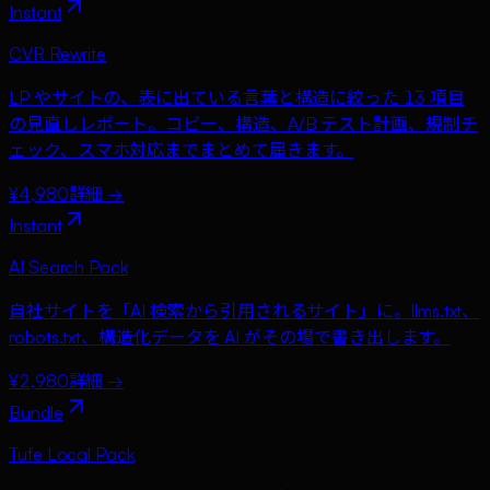
Instant
CVR Rewrite
LP やサイトの、表に出ている言葉と構造に絞った 13 項目
の見直しレポート。コピー、構造、A/B テスト計画、規制チ
ェック、スマホ対応までまとめて届きます。
¥4,980
詳細 →
Instant
AI Search Pack
自社サイトを「AI 検索から引用されるサイト」に。llms.txt、
robots.txt、構造化データを AI がその場で書き出します。
¥2,980
詳細 →
Bundle
Tufe Local Pack