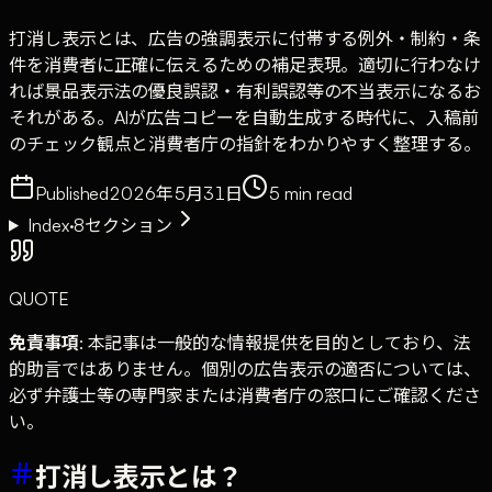
打消し表示とは、広告の強調表示に付帯する例外・制約・条
件を消費者に正確に伝えるための補足表現。適切に行わなけ
れば景品表示法の優良誤認・有利誤認等の不当表示になるお
それがある。AIが広告コピーを自動生成する時代に、入稿前
のチェック観点と消費者庁の指針をわかりやすく整理する。
Published
2026年5月31日
5
min read
Index
·
8
セクション
QUOTE
免責事項
: 本記事は一般的な情報提供を目的としており、法
的助言ではありません。個別の広告表示の適否については、
必ず弁護士等の専門家または消費者庁の窓口にご確認くださ
い。
打消し表示とは？