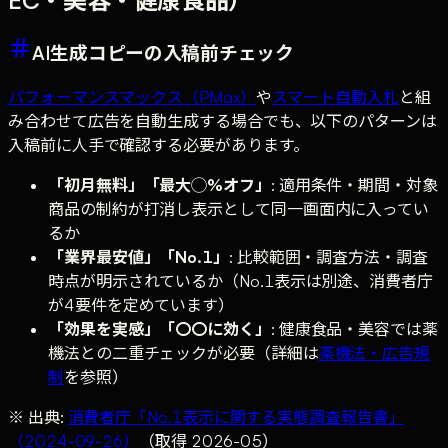
EC・美容・健康食品）
AI生成コピーの入稿前チェック
パフォーマンスマックス（PMax）
や
スマート自動入札
と組
み合わせて広告を自動生成する場合でも、以下のパターンは
入稿前に人手で確認する必要があります。
「初月無料」「最大◯%オフ」
: 適用条件・期間・対象
商品の制約が打消し表示として同一画面内に入ってい
るか
「業界最安値」「No.1」
: 比較範囲・調査方法・調査
時点が明示されているか（No.1表示は別途、消費者庁
が4要件を定めています）
「効果を実感」「〇〇に効く」
: 健康食品・美容では薬
機法との二重チェックが必要（詳細は
薬機法・広告規
制
を参照）
※ 出典:
消費者庁「No.1表示に関する実態調査報告書」
（2024-09-26）
（取得 2026-05）