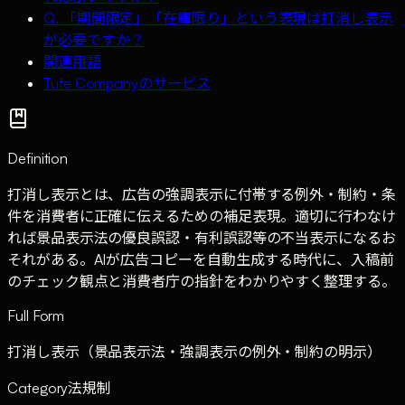
Q. 「期間限定」「在庫限り」という表現は打消し表示
が必要ですか？
関連用語
Tufe Companyのサービス
Definition
打消し表示とは、広告の強調表示に付帯する例外・制約・条
件を消費者に正確に伝えるための補足表現。適切に行わなけ
れば景品表示法の優良誤認・有利誤認等の不当表示になるお
それがある。AIが広告コピーを自動生成する時代に、入稿前
のチェック観点と消費者庁の指針をわかりやすく整理する。
Full Form
打消し表示（景品表示法・強調表示の例外・制約の明示）
Category
法規制