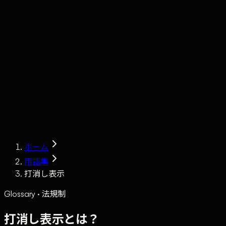
Claude
Services
Market
Tools
Works
Journal
Company
Contact
AI Sales
ホーム
用語集
打消し表示
Glossary · 法規制
打消し表示とは？